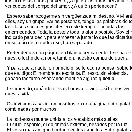
ilusión de las horas por venir. ¿A quién las horas del amor?, 
vericuetos del tiempo del amor. ¿A quién pertenecen?
Espero saber acogerme sin vergüenza a mi destino. Viví ent
ellos, soy un grupo, varias personas, tengo las palabras de t
las clases sociales posibles en este tiempo. Fui todas las
enfermedades. Toda la peste y toda la gloria posible. Soy el
indicado para decir, para empezar a juntar lo que las dictadu
en su afán de reproducirse, han separado.
Pretendemos una página en blanco permanente. Ese ha de 
nuestro lecho de amor y, también, nuestro campo de guerra.
Y para que a nadie, en principio, se le ocurra pensar sobre l
que es, digo: El hombre es escritura. El resto, sin violencia,
ganado taciturno esperando morir en alguna quietud.
Escribiendo, robándole esas horas a la vida, así hemos vivi
nuestra vida.
Os invitamos a vivir con nosotros en una página entre palab
combinadas por muchos.
La poderosa muerte unida a los vocablos más sutiles.
El cruel espanto, el dolor más extremo, besados por la luz.
El verso más antiguo bordado en tus cabellos. Entre palabra