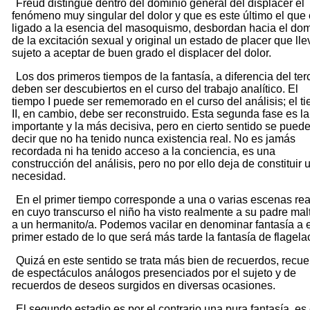
Freud distingue dentro del dominio general del displacer el
fenómeno muy singular del dolor y que es este último el que 
ligado a la esencia del masoquismo, desbordan hacia el dom
de la excitación sexual y original un estado de placer que lle
sujeto a aceptar de buen grado el displacer del dolor.
Los dos primeros tiempos de la fantasía, a diferencia del ter
deben ser descubiertos en el curso del trabajo analítico. El
tiempo I puede ser rememorado en el curso del análisis; el t
II, en cambio, debe ser reconstruido. Esta segunda fase es l
importante y la más decisiva, pero en cierto sentido se pued
decir que no ha tenido nunca existencia real. No es jamás
recordada ni ha tenido acceso a la conciencia, es una
construcción del análisis, pero no por ello deja de constituir 
necesidad.
En el primer tiempo corresponde a una o varias escenas re
en cuyo transcurso el niño ha visto realmente a su padre malt
a un hermanito/a. Podemos vacilar en denominar fantasía a 
primer estado de lo que será más tarde la fantasía de flagela
Quizá en este sentido se trata más bien de recuerdos, recu
de espectáculos análogos presenciados por el sujeto y de
recuerdos de deseos surgidos en diversas ocasiones.
El segundo estadio es por el contrario una pura fantasía, es 