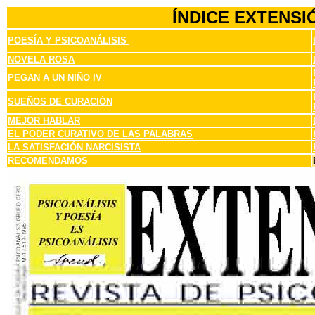
ÍNDICE EXTENS
POESÍA Y PSICOANÁLISIS
NOVELA ROSA
PEGAN A UN NIÑO IV
SUEÑOS DE CURACIÓN
MEJOR HABLAR
EL PODER CURATIVO DE LAS PALABRAS
LA SATISFACIÓN NARCISISTA
RECOMENDAMOS