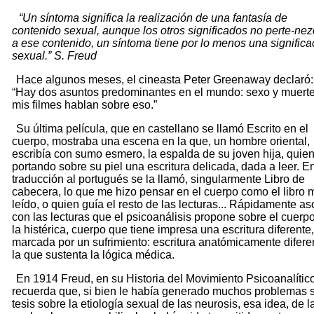
“Un síntoma significa la realización de una fantasía de
contenido sexual, aunque los otros significados no perte-ne
a ese contenido, un síntoma tiene por lo menos una significa
sexual.” S. Freud
Hace algunos meses, el cineasta Peter Greenaway declaró:
“Hay dos asuntos predominantes en el mundo: sexo y muerte
mis filmes hablan sobre eso.”
Su última película, que en castellano se llamó Escrito en el
cuerpo, mostraba una escena en la que, un hombre oriental,
escribía con sumo esmero, la espalda de su joven hija, quien
portando sobre su piel una escritura delicada, dada a leer. En
traducción al portugués se la llamó, singularmente Libro de
cabecera, lo que me hizo pensar en el cuerpo como el libro 
leído, o quien guía el resto de las lecturas... Rápidamente as
con las lecturas que el psicoanálisis propone sobre el cuerp
la histérica, cuerpo que tiene impresa una escritura diferente,
marcada por un sufrimiento: escritura anatómicamente difere
la que sustenta la lógica médica.
En 1914 Freud, en su Historia del Movimiento Psicoanalítico
recuerda que, si bien le había generado muchos problemas 
tesis sobre la etiología sexual de las neurosis, esa idea, de l