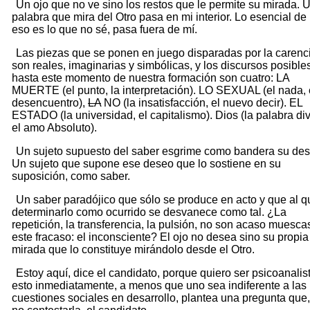
Un ojo que no ve sino los restos que le permite su mirada. 
palabra que mira del Otro pasa en mi interior. Lo esencial de 
eso es lo que no sé, pasa fuera de mí.
Las piezas que se ponen en juego disparadas por la carenc
son reales, imaginarias y simbólicas, y los discursos posible
hasta este momento de nuestra formación son cuatro: LA
MUERTE (el punto, la interpretación). LO SEXUAL (el nada, 
desencuentro),
LA
NO (la insatisfacción, el nuevo decir). EL
ESTADO (la universidad, el capitalismo). Dios (la palabra div
el amo Absoluto).
Un sujeto supuesto del saber esgrime como bandera su des
Un sujeto que supone ese deseo que lo sostiene en su
suposición, como saber.
Un saber paradójico que sólo se produce en acto y que al q
determinarlo como ocurrido se desvanece como tal. ¿La
repetición, la transferencia, la pulsión, no son acaso muesca
este fracaso: el inconsciente? El ojo no desea sino su propia
mirada que lo constituye mirándolo desde el Otro.
Estoy aquí, dice el candidato, porque quiero ser psicoanalis
esto inmediatamente, a menos que uno sea indiferente a las
cuestiones sociales en desarrollo, plantea una pregunta que