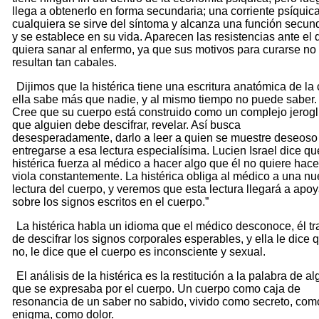
llega a obtenerlo en forma secundaria; una corriente psíquic
cualquiera se sirve del síntoma y alcanza una función secun
y se establece en su vida. Aparecen las resistencias ante el 
quiera sanar al enfermo, ya que sus motivos para curarse no
resultan tan cabales.
Dijimos que la histérica tiene una escritura anatómica de la 
ella sabe más que nadie, y al mismo tiempo no puede saber.
Cree que su cuerpo está construido como un complejo jeroglí
que alguien debe descifrar, revelar. Así busca
desesperadamente, darlo a leer a quien se muestre deseoso
entregarse a esa lectura especialísima. Lucien Israel dice qu
histérica fuerza al médico a hacer algo que él no quiere hacer
viola constantemente. La histérica obliga al médico a una n
lectura del cuerpo, y veremos que esta lectura llegará a apo
sobre los signos escritos en el cuerpo.”
La histérica habla un idioma que el médico desconoce, él tr
de descifrar los signos corporales esperables, y ella le dice 
no, le dice que el cuerpo es inconsciente y sexual.
El análisis de la histérica es la restitución a la palabra de al
que se expresaba por el cuerpo. Un cuerpo como caja de
resonancia de un saber no sabido, vivido como secreto, com
enigma, como dolor.