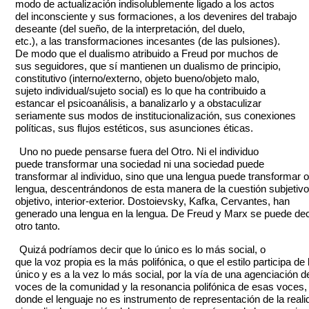
modo de actualización indisolublemente ligado a los actos
del inconsciente y sus formaciones, a los devenires del trabajo
deseante (del sueño, de la interpretación, del duelo,
etc.), a las transformaciones incesantes (de las pulsiones).
De modo que el dualismo atribuido a Freud por muchos de
sus seguidores, que sí mantienen un dualismo de principio,
constitutivo (interno/externo, objeto bueno/objeto malo,
sujeto individual/sujeto social) es lo que ha contribuido a
estancar el psicoanálisis, a banalizarlo y a obstaculizar
seriamente sus modos de institucionalización, sus conexiones
políticas, sus flujos estéticos, sus asunciones éticas.
Uno no puede pensarse fuera del Otro. Ni el individuo
puede transformar una sociedad ni una sociedad puede
transformar al individuo, sino que una lengua puede transformar o
lengua, descentrándonos de esta manera de la cuestión subjetivo
objetivo, interior-exterior. Dostoievsky, Kafka, Cervantes, han
generado una lengua en la lengua. De Freud y Marx se puede dec
otro tanto.
Quizá podríamos decir que lo único es lo más social, o
que la voz propia es la más polifónica, o que el estilo participa de 
único y es a la vez lo más social, por la vía de una agenciación d
voces de la comunidad y la resonancia polifónica de esas voces,
donde el lenguaje no es instrumento de representación de la reali