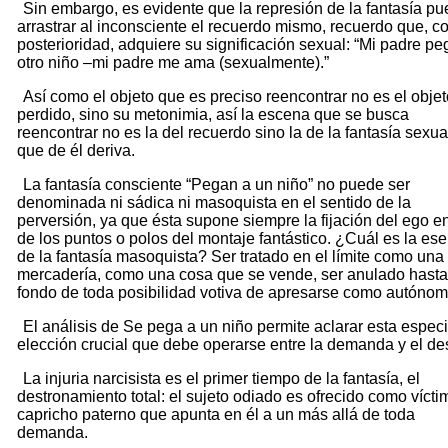
Sin embargo, es evidente que la represión de la fantasía p
arrastrar al inconsciente el recuerdo mismo, recuerdo que, c
posterioridad, adquiere su significación sexual: “Mi padre pe
otro niño –mi padre me ama (sexualmente).”
Así como el objeto que es preciso reencontrar no es el objet
perdido, sino su metonimia, así la escena que se busca
reencontrar no es la del recuerdo sino la de la fantasía sexua
que de él deriva.
La fantasía consciente “Pegan a un niño” no puede ser
denominada ni sádica ni masoquista en el sentido de la
perversión, ya que ésta supone siempre la fijación del ego e
de los puntos o polos del montaje fantástico. ¿Cuál es la es
de la fantasía masoquista? Ser tratado en el límite como una
mercadería, como una cosa que se vende, ser anulado hasta
fondo de toda posibilidad votiva de apresarse como autóno
El análisis de Se pega a un niño permite aclarar esta espec
elección crucial que debe operarse entre la demanda y el d
La injuria narcisista es el primer tiempo de la fantasía, el
destronamiento total: el sujeto odiado es ofrecido como vícti
capricho paterno que apunta en él a un más allá de toda
demanda.