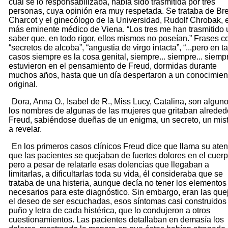
cual se lo responsabilizaba, había sido trasmitida por tres
personas, cuya opinión era muy respetada. Se trataba de Bre
Charcot y el ginecólogo de la Universidad, Rudolf Chrobak, e
más eminente médico de Viena. “Los tres me han trasmitido 
saber que, en todo rigor, ellos mismos no poseían.” Frases 
“secretos de alcoba”, “angustia de virgo intacta”, “...pero en t
casos siempre es la cosa genital, siempre... siempre... siemp
estuvieron en el pensamiento de Freud, dormidas durante
muchos años, hasta que un día despertaron a un conocimien
original.
Dora, Anna O., Isabel de R., Miss Lucy, Catalina, son algun
los nombres de algunas de las mujeres que gritaban alreded
Freud, sabiéndose dueñas de un enigma, un secreto, un mist
a revelar.
En los primeros casos clínicos Freud dice que llama su ate
que las pacientes se quejaban de fuertes dolores en el cuerp
pero a pesar de relatarle esas dolencias que llegaban a
limitarlas, a dificultarlas toda su vida, él consideraba que se
trataba de una histeria, aunque decía no tener los elementos
necesarios para este diagnóstico. Sin embargo, eran las que
el deseo de ser escuchadas, esos síntomas casi construidos
puño y letra de cada histérica, que lo condujeron a otros
cuestionamientos. Las pacientes detallaban en demasía los