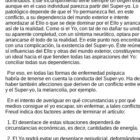
dominados. Este incumplimiento tiene siempre un origen exte
aunque en el caso individual parezca partir del Super-yo. Lo
patológico depende de que el Yo permanezca fiel, en este
conflicto, a su dependencia del mundo exterior e intente
amordazar al Ello o que se deje dominar por el Ello y arranc
así de la realidad. Como si el Yo, con tal de no dañar su unid
su aparente completud, con un síntoma neurótico, optara por
arrancarse él todo de la realidad. En este punto nos encont
con una complicación, la existencia del Super-yo. Éste reún
sí influencias del Ello y otras del mundo exterior, constituyen
un ideal hacia el que tienden todas las aspiraciones del Yo:
conciliar todas sus dependencias.
Por eso, en todas las formas de enfermedad psíquica
habría de tenerse en cuenta la conducta del Super-yo. Ha de
haber también afecciones que deriven de un conflicto entre e
y el Super-yo, la melancolía, por ejemplo.
En el intento de averiguar en qué circunstancias y por qué
medios consigue el yo escapar, sin enfermar, a tales conflicto
Freud indica dos factores antes de terminar el artículo:
1. El desenlace de estas situaciones dependerá de
circunstancias económicas, es decir, cantidades de energía.
2. El Yo podrá evitar un desenlace perjudicial, deformándos