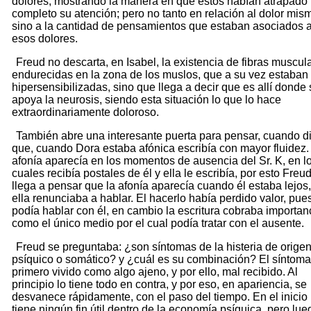
dolores, mostrando la manera en que éstos habían atrapado 
completo su atención; pero no tanto en relación al dolor mis
sino a la cantidad de pensamientos que estaban asociados 
esos dolores.
Freud no descarta, en Isabel, la existencia de fibras muscul
endurecidas en la zona de los muslos, que a su vez estaban
hipersensibilizadas, sino que llega a decir que es allí donde
apoya la neurosis, siendo esta situación lo que lo hace
extraordinariamente doloroso.
También abre una interesante puerta para pensar, cuando d
que, cuando Dora estaba afónica escribía con mayor fluidez.
afonía aparecía en los momentos de ausencia del Sr. K, en l
cuales recibía postales de él y ella le escribía, por esto Freu
llega a pensar que la afonía aparecía cuando él estaba lejos,
ella renunciaba a hablar. El hacerlo había perdido valor, pue
podía hablar con él, en cambio la escritura cobraba importan
como el único medio por el cual podía tratar con el ausente.
Freud se preguntaba: ¿son síntomas de la histeria de orige
psíquico o somático? y ¿cuál es su combinación? El síntoma
primero vivido como algo ajeno, y por ello, mal recibido. Al
principio lo tiene todo en contra, y por eso, en apariencia, se
desvanece rápidamente, con el paso del tiempo. En el inicio
tiene ningún fin útil dentro de la economía psíquica, pero lue