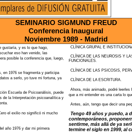
SEMINARIO SIGMUND FREUD
Conferencia Inaugural
Noviembre 1989 - Madrid
CLÍNICA GRUPAL E INSTITUCION
e
gustaría, y es lo que hago,
escuchar eso han venido, las
CLÍNICA DE LAS NEUROSIS Y 
era posible la
conferencia que, luego,
FUNCIONALES.
CLÍNICA DE LAS PSICOSIS, P
s,
en 1976 se fragmenta y participa
datos a serlo, yo tuve mi fortuna, ya
CLÍNICA DE LA ESCRITURA.
Ahora, más animado, podré leerles l
ución Escuela de Psicoanálisis, puede
que a mi entender es una carta lo
que
de la Interpretación psicoanalítica
y
enta.
Antes, aún, tengo que decir una pe
Cero
el exilio no significó ni mucho
Tengo 49 años y puedo, a d
contemporáneos, proponerm
sentirme, más allá de ya serl
del
año 1976 y dar mi primera
termine el
siglo en 1999, al 