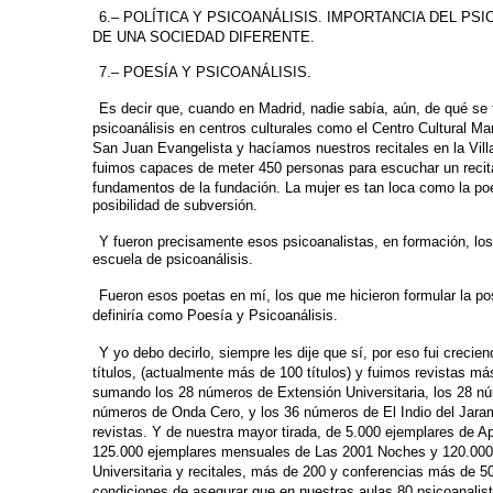
6.– POLÍTICA Y PSICOANÁLISIS. IMPORTANCIA DEL PSI
DE UNA SOCIEDAD
DIFERENTE.
7.– POESÍA Y PSICOANÁLISIS.
Es decir que, cuando en Madrid, nadie sabía, aún, de qué se 
psicoanálisis en centros culturales
como el Centro Cultural M
San Juan Evangelista y hacíamos nuestros recitales en la Vill
fuimos capaces de meter 450
personas para escuchar un recit
fundamentos de la fundación. La mujer es tan loca como la
poe
posibilidad de subversión.
Y fueron precisamente esos psicoanalistas, en formación, lo
escuela de psicoanálisis.
Fueron esos poetas en mí, los que me hicieron formular la pos
definiría como Poesía y
Psicoanálisis.
Y yo debo decirlo, siempre les dije que sí, por eso fui crecien
títulos, (actualmente más
de 100 títulos) y fuimos revistas m
sumando los 28 números de Extensión Universitaria, los
28 nú
números de Onda Cero,
y los 36 números de El Indio del Jar
revistas. Y de nuestra mayor tirada, de 5.000 ejemplares
de Ap
125.000 ejemplares
mensuales de Las 2001 Noches y 120.000
Universitaria y recitales, más de 200 y conferencias
más de 50
condiciones de asegurar que
en nuestras aulas 80 psicoanalis