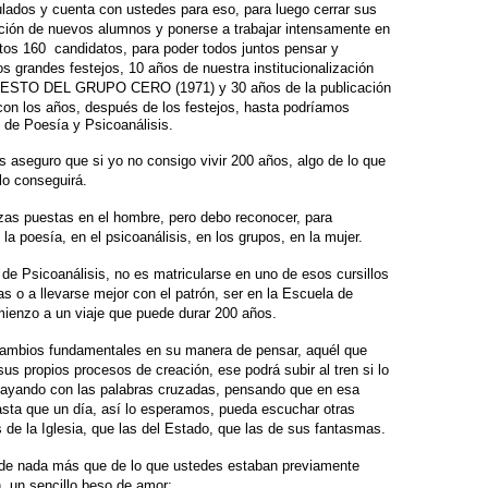
ulados
y cuenta con ustedes para eso, para luego cerrar sus
pción de nuevos alumnos y ponerse a trabajar
intensamente en
stos 160
candidatos, para poder todos juntos pensar y
s grandes festejos, 10 años de nuestra institucionalización
IFIESTO DEL GRUPO
CERO (1971) y 30 años de la publicación
con los años, después de los festejos, hasta podríamos
d de Poesía y Psicoanálisis.
os aseguro que si yo no consigo
vivir 200 años, algo de lo que
lo conseguirá.
as puestas en el hombre, pero
debo reconocer, para
 la poesía,
en el psicoanálisis, en los grupos, en la mujer.
 de Psicoanálisis, no es matricularse
en uno de esos cursillos
as
o a llevarse mejor con el patrón, ser en la Escuela de
ienzo a un viaje que puede durar 200 años.
cambios fundamentales en su
manera de pensar, aquél que
sus propios procesos de creación, ese podrá subir al tren si lo
sayando con las palabras cruzadas,
pensando que en esa
sta que un día, así lo esperamos, pueda escuchar otras
 de la Iglesia, que las del Estado, que
las de sus fantasmas.
de nada más que de lo que
ustedes estaban previamente
,
un sencillo beso de amor: