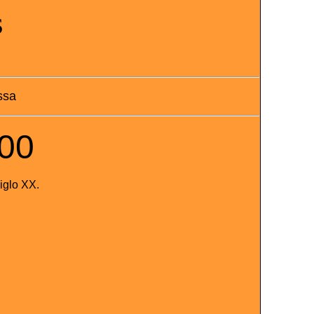
S
ssa
00
iglo XX.