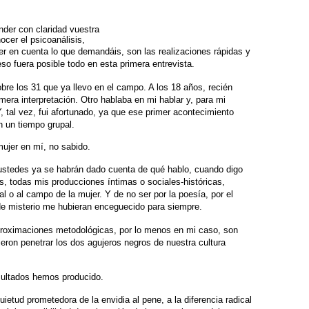
der con claridad vuestra
cer el psicoanálisis,
er en cuenta lo que demandáis,
son las realizaciones rápidas y
eso fuera posible todo en esta primera entrevista.
re los 31 que ya llevo en el
campo. A los 18 años, recién
imera interpretación. Otro hablaba en mi hablar y, para mi
, tal vez, fui afortunado, ya que
ese primer acontecimiento
n
un tiempo grupal.
mujer en mí, no sabido.
 ustedes ya se habrán dado
cuenta de qué hablo, cuando digo
s, todas mis producciones íntimas o sociales-históricas,
al o al campo de la mujer. Y de no
ser por la poesía, por el
e misterio
me hubieran enceguecido para siempre.
proximaciones metodológicas,
por lo menos en mi caso, son
ieron
penetrar los dos agujeros negros de nuestra cultura
sultados hemos producido.
uietud prometedora de la
envidia al pene, a la diferencia radical