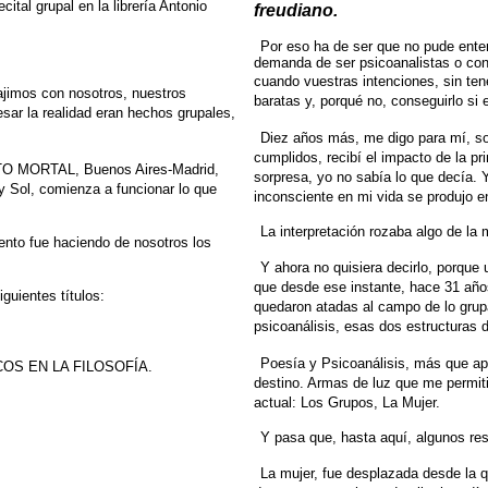
ecital grupal en la librería Antonio
freudiano.
Por eso ha de ser que no pude enten
demanda de ser psicoanalistas o cono
cuando vuestras intenciones, sin ten
ajimos
con nosotros, nuestros
baratas y, porqué no, conseguirlo
si 
sar la realidad eran hechos grupales,
Diez años más, me digo para mí, sob
cumplidos, recibí el impacto de la
pr
TO
MORTAL, Buenos Aires-Madrid,
sorpresa, yo no sabía lo que decía. Y
 Sol, comienza a funcionar lo
que
inconsciente en mi vida se produjo e
La interpretación rozaba algo de la 
ento
fue haciendo de nosotros los
Y ahora no quisiera decirlo, porque
que desde ese instante, hace 31
año
iguientes títulos:
quedaron
atadas al campo de lo grup
psicoanálisis, esas dos estructuras d
Poesía y Psicoanálisis, más que a
COS
EN LA FILOSOFÍA.
destino. Armas de luz que me permit
actual:
Los Grupos, La Mujer.
Y pasa que, hasta aquí, algunos re
La mujer, fue desplazada desde la q