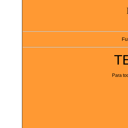
Fu
T
Para to