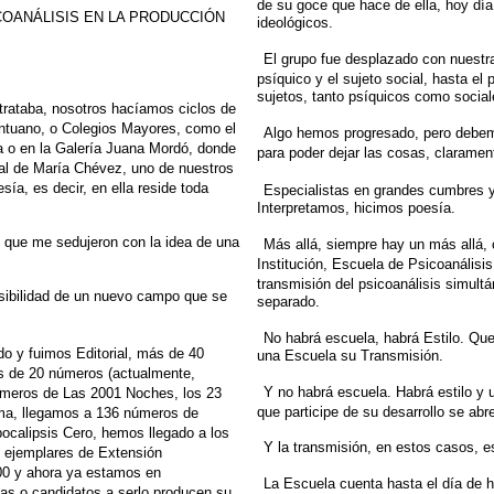
de su goce que hace de ella,
hoy día
COANÁLISIS
EN LA PRODUCCIÓN
ideológicos.
El grupo fue desplazado con nuestra
psíquico y el sujeto social, hasta el
p
sujetos, tanto psíquicos como social
trataba,
nosotros hacíamos ciclos de
antuano, o Colegios Mayores, como
el
Algo hemos progresado, pero debem
a o
en la Galería Juana Mordó, donde
para poder dejar las cosas, claramen
al de María Chévez, uno de nuestros
sía, es decir, en ella reside toda
Especialistas en grandes cumbres 
Interpretamos, hicimos poesía.
s que
me sedujeron con la idea de una
Más allá, siempre hay un más allá
Institución, Escuela de Psicoanálisis
transmisión
del psicoanálisis simul
ibilidad
de un nuevo campo que se
separado.
No habrá escuela, habrá Estilo. Que 
do
y fuimos Editorial, más de 40
una Escuela su Transmisión.
ás de 20 números (actualmente,
Y no habrá escuela. Habrá estilo y u
meros de Las 2001 Noches, los 23
que participe de su desarrollo se
abre
ama, llegamos a 136 números
de
ocalipsis Cero, hemos llegado a los
Y la transmisión, en estos casos, e
 ejemplares de
Extensión
0 y ahora ya estamos en
La Escuela cuenta hasta el día de 
tas o candidatos a serlo producen
su