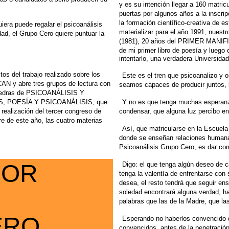
y es su intención llegar a 160 matric
puertas
por algunos años a la inscri
la formación científico-creativa de e
uiera
puede regalar el psicoanálisis
materializar para el año
1991, nuestro
ad, el Grupo Cero quiere puntuar
la
(1981), 20 años del PRIMER MAN
de mi primer libro de poesía
y luego 
intentarlo, una verdadera Universida
ctos
del trabajo realizado sobre los
Este es el tren que psicoanalizo y 
y abre tres grupos de lectura
con
seamos capaces de producir juntos,
edras de PSICOANÁLISIS Y
S, POESÍA Y PSICOANÁLISIS,
que
Y no es que tenga muchas esperanz
realización del tercer congreso de
condensar, que alguna luz percibo en
 de este año,
las cuatro materias
Así, que matricularse en la Escuela
donde se enseñan relaciones human
Psicoanálisis
Grupo Cero, es dar com
NOR
Digo: el que tenga algún deseo de 
tenga la valentía de enfrentarse con
desea, el resto tendrá que seguir en
soledad encontrará alguna verdad,
ha
palabras
que las de la Madre, que las
ERO
Esperando no haberlos convencido 
convencidos, antes de la penetración