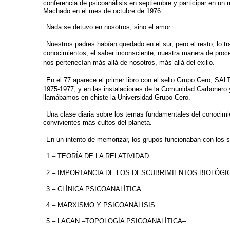
conferencia de psicoanálisis en septiembre
y participar en un r
Machado en el mes de octubre de 1976.
Nada se detuvo en nosotros, sino el amor.
Nuestros padres habían quedado en el sur, pero el resto, lo tr
conocimientos, el saber inconsciente,
nuestra manera de proce
nos
pertenecían más allá de nosotros, más allá del exilio.
En el 77 aparece el primer libro con el sello Grupo Cero, SAL
1975-1977, y en las instalaciones
de la Comunidad Carbonero y
llamábamos en chiste la Universidad Grupo Cero.
Una clase diaria sobre los temas fundamentales del conocimi
convivientes más cultos del planeta.
En un intento de memorizar, los grupos funcionaban con los
s
1.– TEORÍA DE LA RELATIVIDAD.
2.– IMPORTANCIA DE LOS DESCUBRIMIENTOS BIOLÓGI
3.– CLÍNICA PSICOANALÍTICA.
4.– MARXISMO Y PSICOANÁLISIS.
5.– LACAN –TOPOLOGÍA PSICOANALÍTICA–.