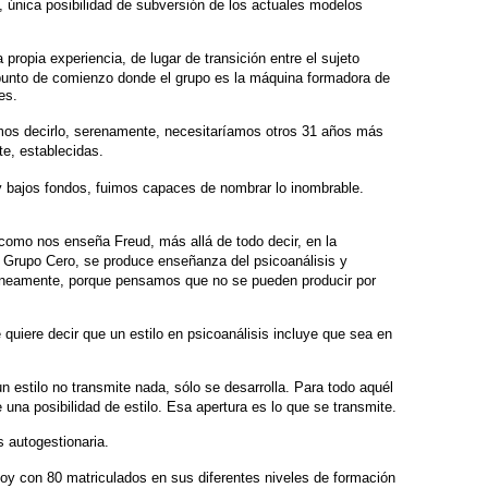
, única posibilidad de subversión de los actuales modelos
 propia experiencia, de lugar
de transición entre el sujeto
unto de comienzo donde el grupo es la máquina formadora de
es.
os decirlo, serenamente,
necesitaríamos otros 31 años más
te,
establecidas.
y bajos fondos, fuimos capaces
de nombrar lo inombrable.
, como nos enseña Freud, más
allá de todo decir, en la
Grupo Cero, se produce enseñanza del psicoanálisis y
táneamente, porque pensamos que no se
pueden producir por
quiere decir que un estilo en
psicoanálisis incluye que sea en
n estilo no transmite nada,
sólo se desarrolla. Para todo aquél
 una posibilidad de estilo. Esa apertura es lo que se transmite.
s autogestionaria.
hoy con 80 matriculados en sus
diferentes niveles de formación