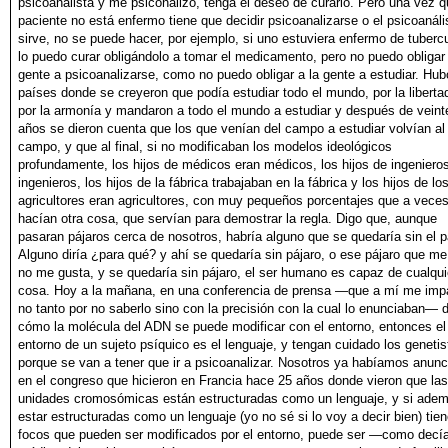
psicoanalista y me psiconalizo, tenga el deseo de curarlo.
Pero una vez q
paciente no está enfermo tiene que decidir
psicoanalizarse o el psicoanáli
sirve, no se puede hacer, por
ejemplo, si uno estuviera enfermo de tuberc
lo puedo curar
obligándolo a tomar el medicamento, pero no puedo obligar 
gente a psicoanalizarse, como no puedo obligar a la gente a estudiar.
Hub
países donde se creyeron que podía estudiar todo el
mundo, por la liberta
por la armonía y mandaron a todo el
mundo a estudiar y después de veint
años se dieron cuenta que
los que venían del campo a estudiar volvían al
campo, y que al
final, si no modificaban los modelos ideológicos
profundamente,
los hijos de médicos eran médicos, los hijos de ingeniero
ingenieros, los hijos de la fábrica trabajaban en la fábrica y los
hijos de lo
agricultores eran agricultores, con muy pequeños porcentajes
que a vece
hacían otra cosa, que servían para demostrar
la regla. Digo que, aunque
pasaran pájaros cerca de nosotros,
habría alguno que se quedaría sin el p
Alguno diría ¿para
qué? y ahí se quedaría sin pájaro, o ese pájaro que me
no me
gusta, y se quedaría sin pájaro, el ser humano es capaz de cualqui
cosa. Hoy a la mañana, en una conferencia de prensa —que
a mí me imp
no tanto por no saberlo sino con la precisión con
la cual lo enunciaban— 
cómo la molécula del ADN se
puede modificar con el entorno, entonces el
entorno de un sujeto
psíquico es el lenguaje, y tengan cuidado los genetis
porque se
van a tener que ir a psicoanalizar. Nosotros ya habíamos anunc
en el congreso que hicieron en Francia hace 25 años donde
vieron que las
unidades cromosómicas están estructuradas como
un lenguaje, y si ade
estar estructuradas como un lenguaje
(yo no sé si lo voy a decir bien) tie
focos que pueden ser modificados
por el entorno, puede ser —como decía