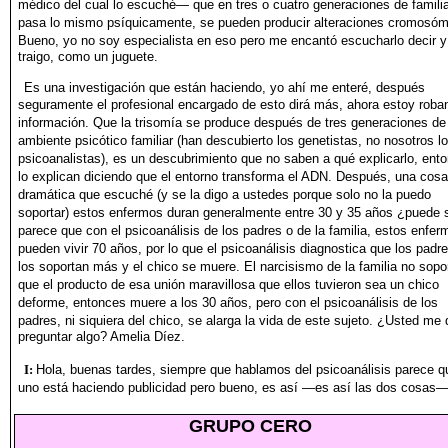
médico del cual
lo escuché— que en tres o cuatro generaciones de famili
pasa lo mismo psíquicamente, se pueden producir alteraciones
cromosóm
Bueno, yo no soy especialista en eso pero me
encantó escucharlo decir y
traigo, como un juguete.
Es una investigación que están haciendo, yo ahí me enteré, después
seguramente el profesional encargado de esto dirá más,
ahora estoy roba
información. Que la trisomía se produce después
de tres generaciones de
ambiente psicótico familiar (han
descubierto los genetistas, no nosotros l
psicoanalistas), es un
descubrimiento que no saben a qué explicarlo, ent
lo explican
diciendo que el entorno transforma el ADN. Después, una
cosa
dramática que escuché (y se la digo a ustedes porque solo no
la puedo
soportar) estos enfermos duran generalmente entre 30 y
35 años ¿puede 
parece que con el psicoanálisis de los
padres o de la familia, estos enfer
pueden vivir 70 años, por
lo que el psicoanálisis diagnostica que los padr
los soportan
más y el chico se muere. El narcisismo de la familia no sopo
que el producto de esa unión maravillosa que ellos tuvieron sea un
chico
deforme, entonces muere a los 30 años, pero con el psicoanálisis
de los
padres, ni siquiera del chico, se alarga la vida de este
sujeto. ¿Usted me 
preguntar algo? Amelia Díez.
I:
Hola, buenas tardes, siempre que hablamos del psicoanálisis
parece q
uno está haciendo publicidad pero bueno, es así —es
así las dos cosas
GRUPO CERO