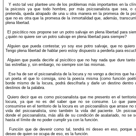
Y esto tal vez plantee uno de los problemas más importantes en la clín
la psicosis ya que todo hombre, por más psicoanalista que sea, o 
pretenda, queda atrapado de una u otra manera en la promesa de la psi
que no es otra que la promesa de la inmortalidad que, además, transcurri
plena libertad.
El psicótico nos propone ser un potro salvaje en plena libertad para sie
¿quién no quiere ser un potro salvaje en plena libertad para siempre?
Alguien que pueda contestar, yo soy ese potro salvaje, que no quiero 
Tengo plena libertad de hablar pero estoy dispuesto a perderla para escuc
Alguien que pueda decirle al psicótico que no hay nada que dure tant
las estrellas y, sin embargo, no siempre son las mismas.
Ese ha de ser el psicoanalista de la locura y no vengo a deciros que ha 
un poeta el que lo consiga, sino la poesía misma (como función poéti
borde mismo de la locura, podrá descifrarla y darle un destino dentro 
destinos de la palabra.
Quiero decir que es como psicoanalista que me presento en el territorio
locura, ya que no es del saber que no se consume. Lo que pare
consumirse en el territorio de la locura es un psicoanálisis que arrase no 
vida del psicoanalista, sino también la vida del paciente. Un psicoan
donde el psicoanalista, más allá de su condición de asalariado, no se 
hasta el límite de no poder cumplir ya con la función.
Función que de devenir como tal, tendrá mi deseo en eso, porque s
deseo de quien se ocupa de eso, es la función.