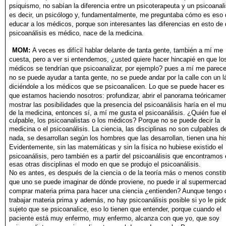
psiquismo, no sabían la diferencia entre un
psicoterapeuta y un psicoanali
es decir, un psicólogo y, fundamentalmente,
me preguntaba cómo es eso 
educar a los médicos,
porque son interesantes las diferencias en esto de 
psicoanálisis
es médico, nace de la medicina.
MOM:
A veces es difícil hablar delante de tanta gente, también
a mí me
cuesta, pero a ver si entendemos, ¿usted quiere hacer hincapié
en que lo
médicos se tendrían que psicoanalizar, por ejemplo?
pues a mí me parec
no se puede ayudar a tanta gente,
no se puede andar por la calle con un l
diciéndole a los médicos
que se psicoanalicen. Lo que se puede hacer es 
que estamos
haciendo nosotros: profundizar, abrir el panorama teóricamen
mostrar las posibilidades que la presencia del psicoanálisis haría
en el m
de la medicina, entonces sí, a mí me gusta el psicoanálisis. ¿Quién fue e
culpable, los psicoanalistas o los médicos? Porque no se puede decir la
medicina o el psicoanálisis. La ciencia,
las disciplinas no son culpables d
nada, se desarrollan según
los hombres que las desarrollan, tienen una his
Evidentemente,
sin las matemáticas y sin la física no hubiese existido el
psicoanálisis, pero también es a partir del psicoanálisis que encontramos
esas otras disciplinas el modo en que se produjo el psicoanálisis.
No es antes, es después de la ciencia o de la teoría más
o menos constit
que uno se puede imaginar de dónde proviene,
no puede ir al supermerca
comprar materia prima para
hacer una ciencia ¿entienden? Aunque tengo 
trabajar materia
prima y además, no hay psicoanálisis posible si yo le pido
sujeto
que se psicoanalice, eso lo tienen que entender, porque cuando
el
paciente está muy enfermo, muy enfermo, alcanza con que yo,
que soy