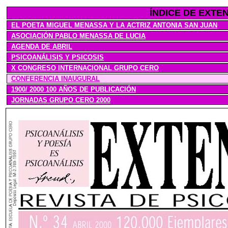
ÍNDICE
DE EXTEN
EL POETA MIGUEL MENASSA Y LA ACTRIZ ANTONIA SAN JUAN
ASOCIACIÓN PABLO MENASSA DE LUCIA
AGENDA DE ABRIL
PSICOANÁLISIS Y PSICOSIS
X CONGRESO INTERNACIONAL GRUPO CERO
CONFERENCIA INAUGURAL
1900/ 2000 100 AÑOS DE PUBLICACIÓN
JORNADAS GRUPO CERO 2000