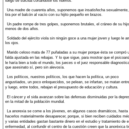
luego se suicida cortándose los huevos.
Una madre de cuarenta años, suponemos que insatisfecha sexualmente,
tira por el balcón al vacío con su hijito pequeño en brazos.
Un padre rompe de tres golpes, suponemos brutales, el cráneo de
su hij
menos de dos años.
Soldado del ejército viola sin ningún goce a una mujer joven y
luego le a
los ojos.
Marido celoso mata de 77 puñaladas a su mujer porque ésta se
compró 
falda ajustada en las rebajas. Y lo que sigue, para mostrar
que el psicoaná
le haría bien a todo el mundo, los jueces o
el juez responsable diagnostic
que asesinato sí, pero sin alevosía.
Los políticos, nuestros políticos, los que hacen la política, un
poco
angustiados, un poco enloquecidos, se pelean, se infartan, se
matan entre
y luego, entre todos, rebajan el presupuesto de
educación y cultura.
El cáncer y el sida avanzan sobre las defensas disminuidas por la
depre
en la mitad de la población mundial.
La anorexia se come a los jóvenes, en algunos casos dramáticos,
hasta
hacerlos materialmente desaparecer, porque, si bien reciben
cuidados mé
y varias entidades gastan bastante dinero en el
estudio y tratamiento de e
enfermedad, al confundir el centro de
la cuestión creen que la anoréxica t