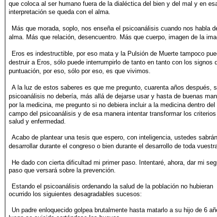
que coloca al ser humano fuera de la dialéctica del bien y del mal y en es
interpretación se
queda con el alma.
Más que morada, soplo, nos enseña el psicoanálisis cuando nos
habla d
alma. Más que relación, desencuentro. Más que cuerpo,
imagen de la ima
Eros es indestructible, por eso mata y la Pulsión de Muerte tampoco
pue
destruir a Eros, sólo puede interrumpirlo de tanto en
tanto con los signos 
puntuación, por eso, sólo por eso, es que
vivimos.
A la luz de estos saberes es que me pregunto, cuarenta años después,
s
psicoanálisis no debería, más allá de dejarse usar y hasta
de buenas man
por la medicina, me pregunto si no debiera
incluir a la medicina dentro del
campo del psicoanálisis y de esa
manera intentar transformar los criterios
salud y enfermedad.
Acabo de plantear una tesis que espero, con inteligencia, ustedes
sabrá
desarrollar durante el congreso o bien durante el desarrollo
de toda vuestra
He dado con cierta dificultad mi primer paso. Intentaré, ahora,
dar mi se
paso que versará sobre la prevención.
Estando el psicoanálisis ordenando la salud de la población no
hubieran
ocurrido los siguientes desagradables sucesos:
Un padre enloquecido golpea brutalmente hasta matarlo a su hijo
de 6 añ