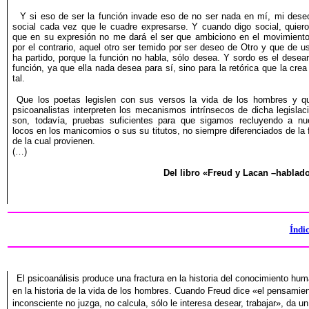
Y si eso de ser la función invade eso de no ser nada en mí, mi dese
social cada vez que le cuadre expresarse. Y cuando digo social, quiero
que en su expresión no me dará el ser que ambiciono en el movimiento
por el contrario, aquel otro ser temido por ser deseo de Otro y que de u
ha partido, porque la función no habla, sólo desea. Y sordo es el desear
función, ya que ella nada desea para sí, sino para la retórica que la cre
tal.
Que los poetas legislen con sus versos la vida de los hombres y q
psicoanalistas interpreten los mecanismos intrínsecos de dicha legislac
son, todavía, pruebas suficientes para que sigamos recluyendo a nu
locos en los manicomios o sus su titutos, no siempre diferenciados de la 
de la cual provienen.
(…)
Del libro «Freud y Lacan –hablad
Índi
El psicoanálisis produce una fractura en la historia del conocimiento
hum
en la historia de la vida de los hombres. Cuando
Freud dice «el pensamie
inconsciente no juzga, no calcula, sólo
le interesa desear, trabajar», da u