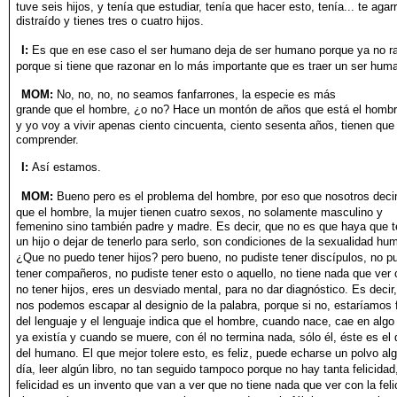
tuve
seis hijos, y tenía que estudiar, tenía que hacer esto, tenía... te agar
distraído y tienes tres o cuatro hijos.
I:
Es que en ese caso el ser humano deja de ser humano porque
ya no r
porque si tiene que razonar en lo más importante
que es traer un ser huma
MOM:
No, no, no, no seamos fanfarrones, la especie es más
grande que el hombre, ¿o no? Hace un montón de años que está
el hombr
y yo voy a vivir apenas ciento cincuenta, ciento
sesenta años, tienen que
comprender.
I:
Así estamos.
MOM:
Bueno pero es el problema del hombre, por eso que
nosotros dec
que el hombre, la mujer tienen cuatro sexos, no
solamente masculino y
femenino sino también padre y madre. Es decir, que no es que haya que t
un hijo o dejar de tenerlo para
serlo, son condiciones de la sexualidad hu
¿Que no puedo
tener hijos? pero bueno, no pudiste tener discípulos, no p
tener compañeros, no pudiste tener esto o aquello, no tiene nada
que ver 
no tener hijos, eres un desviado mental, para no dar
diagnóstico. Es decir
nos podemos escapar al designio de la
palabra, porque si no, estaríamos 
del lenguaje y el lenguaje
indica que el hombre, cuando nace, cae en algo
ya existía y
cuando se muere, con él no termina nada, sólo él, éste es el
del humano. El que mejor tolere esto, es feliz, puede echarse un
polvo al
día, leer algún libro, no tan seguido tampoco porque
no hay tanta felicidad,
felicidad es un invento que van a ver que
no tiene nada que ver con la feli