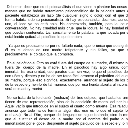
Debemos decir que es el psicoanálisis el que viene a plantear las cosas 
manera que no habría tratamiento psicoanalítico de la psicosis antes 
paciente establezca un lazo (de cualquier signo o color) con el que 
forma habría sido su psicoanalista. Si hay psicoanalista, decimos, aunq
uno, el loco ya no está solo. Ha comenzado, también, para la locu
conversación. No hay crueldad más cruel que la locura. Ni hay bondad n
que puedan contenerla. Es, sencillamente la palabra, la que tocada por e
establecido quitará al psicótico lo que le sobra.
Ya que es precisamente por no faltarle nada, que lo único que se signif
él es el deseo de una madre totipotente y sin fallas, ya que e
precisamente, el colgajo que la completa.
En el psicótico el Otro no está fuera del cuerpo de su madre, él mismo n
fuera del cuerpo de la madre. En el psicótico hay algo único, com
inmortal. Es esa unidad, ese paraíso casi sin voz, lo que el psicótico de
con uñas y dientes y no ha de ser tarea fácil arrancar al psicótico del cue
su madre, porque eso significa, exactamente, arrancar al sujeto de los 
de la especie y herirlo de tal manera, que por esa herida abierta al incons
será sexuado y morirá.
No se trata de la forclusión (rechazo) del tres edípico, que hasta los an
tienen de eso representación, sino de la condición de mortal del ser h
Aquel vacío que introduce en el sujeto el cuarto como muerte. Esa rajadu
anuncia que todo ha de terminar algún día, eso es lo que el sujeto fo
(rechaza). No al Otro, porque del lenguaje se sigue tratando, sino la me
que al sustituir el deseo de la madre por el nombre del padre o b
inmortalidad por el goce, desprende al sujeto psíquico de la especie y lo 