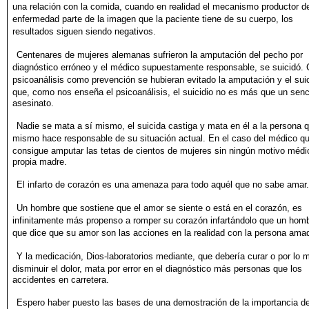
una relación con la comida,
cuando en realidad el mecanismo productor de
enfermedad
parte de la imagen que la paciente tiene de su cuerpo, los
resultados
siguen siendo negativos.
Centenares de mujeres alemanas sufrieron la amputación del
pecho por
diagnóstico erróneo y el médico supuestamente responsable,
se suicidó. 
psicoanálisis como prevención se hubieran
evitado la amputación y el sui
que, como nos enseña el
psicoanálisis, el suicidio no es más que un senci
asesinato.
Nadie se mata a sí mismo, el suicida castiga y mata en él a la persona
q
mismo hace responsable de su situación actual. En el
caso del médico q
consigue amputar las tetas de cientos de
mujeres sin ningún motivo médi
propia madre.
El infarto de corazón es una amenaza para todo aquél que no
sabe amar.
Un hombre que sostiene que el amor se siente o está en el corazón,
es
infinitamente más propenso a romper su corazón infartándolo
que un hom
que dice que su amor son las acciones en la
realidad con la persona ama
Y la medicación, Dios-laboratorios mediante, que debería curar
o por lo 
disminuir el dolor, mata por error en el diagnóstico
más personas que los
accidentes en carretera.
Espero haber puesto las bases de una demostración de la importancia
de