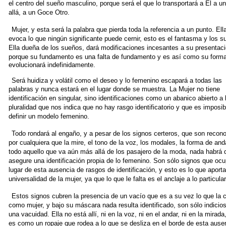
el centro del sueño masculino,
porque será el que lo transportará a El a u
allá, a un
Goce Otro.
Mujer, y esta será la palabra que pierda toda la referencia a un
punto. Ell
evoca lo que ningún significante puede cernir, esto es
el fantasma y los s
Ella dueña de los sueños, dará modificaciones
incesantes a su presentac
porque su fundamento es una
falta de fundamento y es así como su form
evolucionará indefinidamente.
Será huidiza y volátil como el deseo y lo femenino escapará a todas las
palabras y nunca estará en el lugar donde se
muestra. La Mujer no tiene
identificación en singular, sino identificaciones
como un abanico abierto a 
pluralidad que nos indica
que no hay rasgo identificatorio y que es imposib
definir un
modelo femenino.
Todo rondará al engaño, y a pesar de los signos certeros, que son
recon
por cualquiera que la mire, el tono de la voz, los
modales, la forma de and
todo aquello que va aún más allá de
los pasajero de la moda, nada habrá 
asegure una identificación
propia de lo femenino. Son sólo signos que ocu
lugar de esta
ausencia de rasgos de identificación, y esto es lo que aporta
universalidad de la mujer, ya que lo que le falta es el anclaje a lo
particular
Estos signos cubren la presencia de un vacío que es a su vez lo
que la 
como mujer, y bajo su máscara nada resulta identificado,
son sólo indicio
una vacuidad. Ella no está allí, ni en la
voz, ni en el andar, ni en la mirada
es como un ropaje que
rodea a lo que se desliza en el borde de esta ause