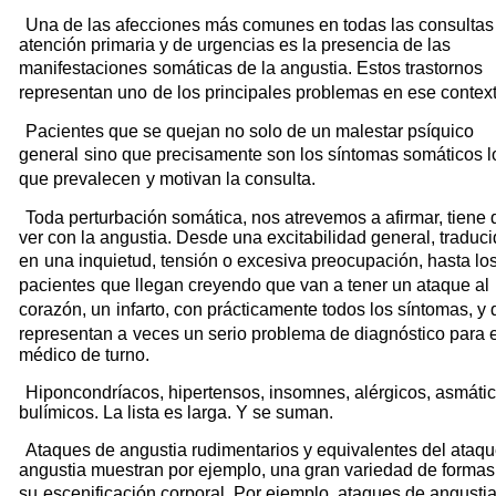
Una de las afecciones más comunes en todas las consultas
atención primaria y de urgencias es la presencia de las
manifestaciones
somáticas de la angustia. Estos trastornos
representan uno
de los principales problemas en ese context
Pacientes que se quejan no solo de un malestar psíquico
general
sino que precisamente son los síntomas somáticos l
que prevalecen
y motivan la consulta.
Toda perturbación somática, nos atrevemos a afirmar, tiene
ver con la angustia. Desde una excitabilidad general, traduc
en
una inquietud, tensión o excesiva preocupación, hasta lo
pacientes
que llegan creyendo que van a tener un ataque al
corazón, un
infarto, con prácticamente todos los síntomas, y
representan a
veces un serio problema de diagnóstico para e
médico de turno.
Hiponcondríacos, hipertensos, insomnes, alérgicos, asmátic
bulímicos. La lista es larga. Y se suman.
Ataques de angustia rudimentarios y equivalentes del ataq
angustia muestran por ejemplo, una gran variedad de formas
su
escenificación corporal. Por ejemplo, ataques de angustia