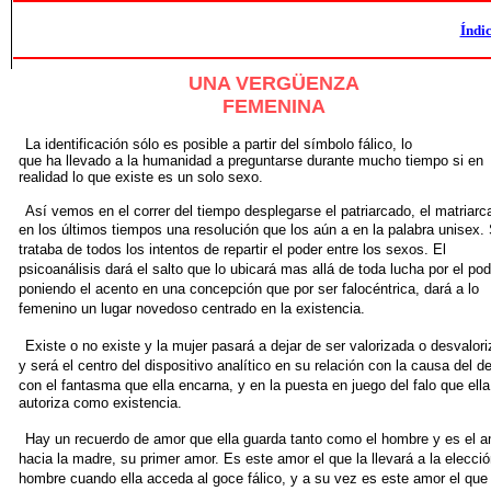
Índi
UNA VERGÜENZA
FEMENINA
La identificación sólo es posible a partir del símbolo fálico, lo
que ha llevado a la humanidad a preguntarse durante mucho tiempo si en
realidad lo que existe es un solo sexo.
Así vemos en el correr del tiempo desplegarse el patriarcado, el matriarc
en los últimos tiempos una resolución que los aún a
en la palabra unisex.
trataba de todos los intentos de repartir el
poder entre los sexos. El
psicoanálisis dará el salto que lo ubicará
mas allá de toda lucha por el pod
poniendo el acento en una concepción
que por ser falocéntrica, dará a lo
femenino un lugar novedoso
centrado en la existencia.
Existe o no existe y la mujer pasará a dejar de ser valorizada o
desvalor
y será el centro del dispositivo analítico en su relación
con la causa del d
con el fantasma que ella encarna, y en
la puesta en juego del falo que ella
autoriza como existencia.
Hay un recuerdo de amor que ella guarda tanto como el hombre
y es el 
hacia la madre, su primer amor. Es este amor el que
la llevará a la elecci
hombre cuando ella acceda al goce fálico,
y a su vez es este amor el que