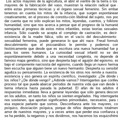
Los actos mayores de la agricultura, el abrir el vientre de la tierra o los
mayores de la fabricación del vaso, muestran la relación radical que 
entre estas primeras técnicas y el órgano sexual femenino. Sin embar
tenemos en cuenta los mitos de la infancia, que surgen espontánea
creativamente, en el proceso de constitu-ción libidinal del sujeto, nos p
dar cuenta que no sólo explican los mitos, leyendas, cuentos, y folklore
humanidad, sino que nos acerca a pensar que el progreso de la humani
semejante al progreso de estos mitos infantiles, estas teorías sexuales
infancia. Sólo cuando se acepta el complejo de castración, es decir
existencia de la madre fálica, sólo en el vacío del descubrimiento
sexualidad femenina, puede generarse lo que ahí nace. Freud formul
descubrimiento que el psicoanálisis le permite y podemos cons
históricamente que desde que es escritura una nueva humanidad fue p
para los seres humanos. La curiosidad sexual infantil no se des
espontáneamente debido a una necesidad congénita, no depende de
famoso mapa genético, sino que despierta bajo el aguijón del egoismo, es
bajo el componente narcisista del egoismo, cuando llega un nuevo herman
bien escucha que alguien tiene un nuevo hermanito. Despierta su sensibil
agudiza su pensamiento. La existencia de los otros nos remite a nuestra 
existencia y eso genera un espíritu científico, investigador. ¿De dónde 
los niños? ¿De dónde vengo? ¿Adónde vamos? Interrogantes que conlle
proceso tal que puede abarcar períodos de nuestra vida que van desde 
tierna infancia hasta pasada la pubertad. El afán de los adultos 
respuestas inmediatas lleva a generar leyendas que sólo genera descon
en los adultos, en tanto los niños se sienten engañados. Hay interrogant
nos sostienen, que aportan significantes primordiales, necesarios, para 
esa especie parlante que somos. Desconfianza ante los mayores, con
psíquico, disociación psíquica, porque de niños dependemos totalmen
amor de nuestros mayores, y a veces antes que perder esa confianza 
se ha perdido, la negamos y nos dividimos, nos hacemos los esquizofréni