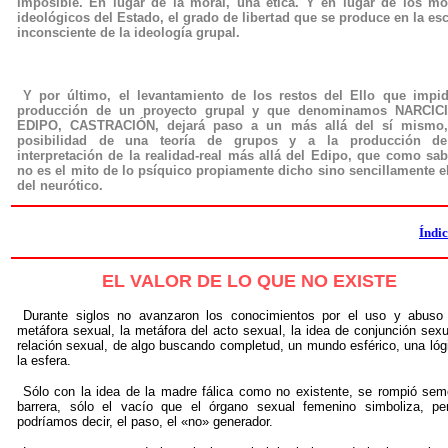
imposible. En lugar de la moral, una ética. Y en lugar de los m
ideológicos del Estado, el grado de libertad que se produce en la esc
inconsciente de la ideología grupal.
Y por último, el levantamiento de los restos del Ello que impi
producción de un proyecto grupal y que denominamos NARCIC
EDIPO, CASTRACIÓN, dejará paso a un más allá del sí mismo,
posibilidad de una teoría de grupos y a la producción d
interpretación de la realidad-real más allá del Edipo, que como s
no es el mito de lo psíquico propiamente dicho sino sencillamente e
del neurótico.
Índi
EL VALOR DE LO QUE NO EXISTE
Durante siglos no avanzaron los conocimientos por el uso y abuso
metáfora sexual, la metáfora del acto sexual, la idea de conjunción sexu
relación sexual, de algo buscando completud, un mundo esférico, una lóg
la esfera.
Sólo con la idea de la madre fálica como no existente, se rompió sem
barrera, sólo el vacío que el órgano sexual femenino simboliza, per
podríamos decir, el paso, el «no» generador.