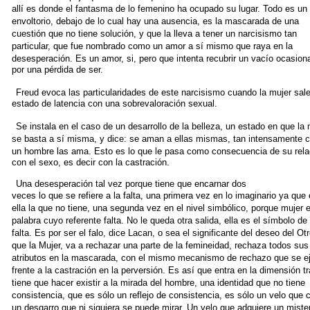
allí es donde
el fantasma de lo femenino ha ocupado su lugar. Todo es un
envoltorio,
debajo de lo cual hay una ausencia, es la mascarada de una
cuestión que no tiene solución, y que la lleva a tener un narcisismo
tan
particular, que fue nombrado como un amor a sí mismo que
raya en la
desesperación. Es un amor, si, pero que intenta recubrir
un vacío ocasion
por una pérdida de ser.
Freud evoca las particularidades de este narcisismo cuando la
mujer sale
estado de latencia con una sobrevaloración sexual.
Se instala en el caso de un desarrollo de la belleza, un estado en
que la 
se basta a sí misma, y dice: se aman a ellas mismas,
tan intensamente 
un hombre las ama. Esto es lo que le pasa
como consecuencia de su rela
con el sexo, es decir con la castración.
Una desesperación tal vez porque tiene que encarnar dos
veces lo que se refiere a la falta, una primera vez en lo imaginario
ya que 
ella la que no tiene, una segunda vez en el nivel simbólico,
porque mujer 
palabra cuyo referente falta. No le queda
otra salida, ella es el símbolo de 
falta. Es por ser el falo, dice
Lacan, o sea el significante del deseo del Otr
que la Mujer, va a
rechazar una parte de la femineidad, rechaza todos sus
atributos en
la mascarada, con el mismo mecanismo de rechazo que se e
frente a la castración en la perversión. Es así que entra en la
dimensión tr
tiene que hacer existir a la mirada del hombre,
una identidad que no tiene
consistencia, que es sólo un reflejo de
consistencia, es sólo un velo que 
un desgarro que ni siquiera
se puede mirar. Un velo que adquiere un miste