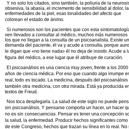
Y no solo los citados, sino también, la poliuria de la neurosi
obsesiva, la abasia, el incremento de sensibilidad al dolor, l
enfermedades de la piel, esas tonalidades del afecto que
colorean
el estado de ánimo.
Si numerosos son los pacientes que con esta sintomatologí
ven llevados a consultar al médico, muchos más numerosos
los que no llegan a la consulta de un psicoanalista. Existe u
demanda del paciente, él va y acude a consulta, porque aun
le
digan que «no tiene nada» él no deja de insistir. Acude a l
figura
del médico, a ese lugar que él atribuye de curación.
El psicoanálisis es una ciencia muy joven, frente a los 2000
años
de ciencia médica. Por eso que cuando algo irrumpe en
real, todo
es tocado. La medicina, después del psicoanálisis
también otra
medicina, con otra mirada. Está ya producida en
textos de Freud.
Nos toca desplegarla. La salud de este siglo no puede pen
sin
psicoanálisis. Y pensarse comporta un hacer, un hacer q
no es sin
consecuencias. Pensar es tener una concepción s
la salud, la
enfermedad. Producir hechos significantes como 
de este
Congreso, hechos que trazan su línea en lo real. No