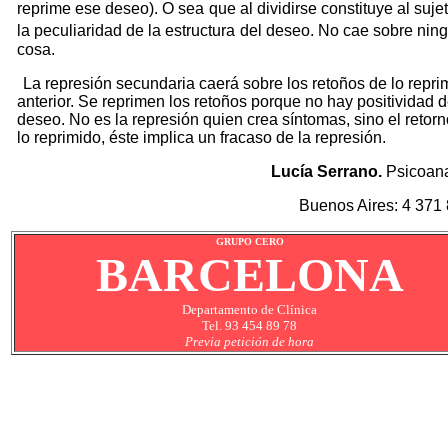
reprime ese deseo). O sea
que al dividirse constituye al suje
la peculiaridad de la estructura
del deseo. No cae sobre nin
cosa.
La represión secundaria caerá sobre los retoños de lo repri
anterior. Se reprimen los retoños porque no hay positividad d
deseo. No es la represión quien crea síntomas, sino el retor
lo reprimido, éste implica un fracaso de la represión.
Lucía Serrano.
Psicoana
Buenos Aires: 4 371
GRUPO CERO
BARCELONA
Departamento de Clínica
Tel. 93 454 89 78
Previa petición de hora