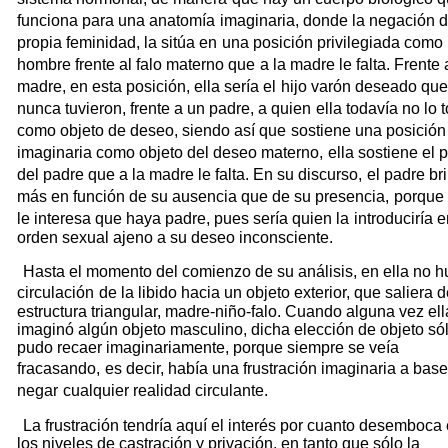
funciona para una anatomía
imaginaria, donde la negación 
propia feminidad, la sitúa en
una posición privilegiada como
hombre frente al falo materno que
a la madre le falta. Frente 
madre, en esta posición, ella sería el
hijo varón deseado que
nunca tuvieron, frente a un padre, a quien
ella todavía no lo
como objeto de deseo, siendo así que
sostiene una posición
imaginaria como objeto del deseo materno,
ella sostiene el 
del padre que a la madre le falta. En su discurso,
el padre bri
más en función de su ausencia que de su presencia,
porque
le interesa que haya padre, pues sería quien la
introduciría 
orden sexual ajeno a su deseo inconsciente.
Hasta el momento del comienzo de su análisis, en ella no 
circulación
de la libido hacia un objeto exterior, que saliera d
estructura triangular, madre-niño-falo. Cuando alguna vez ell
imaginó algún objeto masculino, dicha elección de objeto só
pudo recaer imaginariamente, porque siempre se veía
fracasando,
es decir, había una frustración imaginaria a bas
negar
cualquier realidad circulante.
La frustración tendría aquí el interés por cuanto desemboca
los niveles de castración y privación, en tanto que sólo la