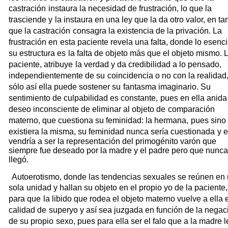
castración
instaura la necesidad de frustración, lo que la
trasciende y
la instaura en una ley que la da otro valor, en ta
que la castración
consagra la existencia de la privación. La
frustración en
esta paciente revela una falta, donde lo esenci
su estructura es
la falta de objeto más que el objeto mismo. 
paciente, atribuye
la verdad y da credibilidad a lo pensado,
independientemente de su
coincidencia o no con la realidad
sólo así ella puede sostener su
fantasma imaginario. Su
sentimiento de culpabilidad es constante,
pues en ella anida
deseo inconsciente de eliminar al objeto de
comparación
materno, que cuestiona su feminidad: la hermana,
pues sino
existiera la misma, su feminidad nunca sería cuestionada
y e
vendría a ser la representación del primogénito varón que
siempre fue deseado por la madre y el padre pero que nunca
llegó.
Autoerotismo, donde las tendencias sexuales se reúnen en
sola
unidad y hallan su objeto en el propio yo de la paciente,
para que
la libido que rodea el objeto materno vuelve a ella 
calidad de
superyo y así sea juzgada en función de la negac
de su propio
sexo, pues para ella ser el falo que a la madre l