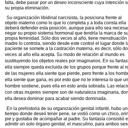
falta, debe pasar
por un deseo inconsciente cuya intención s
su propia eliminación.
Su organización libidinal narcisista, la posiciona frente al
objeto materno como lo que lo completa y a toda consta ella
deberá defender esta posición, aunque para ello sea necesa
negar su propio sistema hormonal que tendría la marca de s
propia feminidad. Sólo dos veces al año, tiene menstruación
madre lo controla, siendo desde este control el lugar donde l
paciente se somete a la castración materna, es decir, sólo do
veces
al año ella acepta. Su modo de relación al mundo es
sustituyendo
los objetos reales por imaginarios. En su fantas
ella siempre
queda excluida de los grupos porque frente al r
de las mujeres
ella siente que pierde, pero frente a los homb
ella siente que
gana, es por esto que no le interesa lo que u
hombre sostiene,
pues ella en esto anda sobrada. Las relac
con otras mujeres
siempre son de naturaleza imaginaria, do
ella desea dominar
para acabar siendo dominada.
En la prehistoria de su organización genital infantil, hubo un
tiempo donde deseó tener pene, se vistió como un chico, ori
pie y gustaba de acompañar al padre. Su fantasía consistió 
admitir un solo órgano genital, el masculino, para ambos se