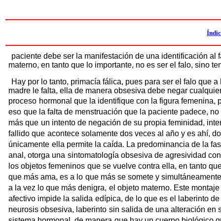
Índi
paciente debe ser la manifestación de una identificación al f
materno, en tanto que lo importante, no es ser el falo, sino te
Hay por lo tanto, primacía fálica, pues para ser el falo que a 
madre le falta, ella de manera obsesiva debe negar cualquie
proceso
hormonal que la identifique con la figura femenina, 
eso
que la falta de menstruación que la paciente padece, no
más que
un intento de negación de su propia feminidad, inte
fallido que
acontece solamente dos veces al año y es ahí, d
únicamente
ella permite la caída. La predominancia de la fa
anal, otorga una
sintomatología obsesiva de agresividad con
los objetos femeninos
que se vuelve contra ella, en tanto que
que más ama, es a lo
que más se somete y simultáneamente
a la vez lo que más denigra,
el objeto materno. Este montaje
afectivo impide la salida
edípica, de lo que es el laberinto de
neurosis obsesiva, laberinto
sin salida de una alteración en 
sistema hormonal, de manera
que hay un cuerpo biológico 