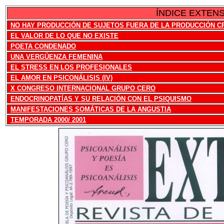
ÍNDICE
EXTENS
NO HAY PRODUCCIÓN DE SUJETOS FUERA DE LA PRODUCCIÓN C
EL VALOR DE LO QUE NO EXISTE
POETA CONDENADO
UNA VERGÜENZA FEMENINA
EL STRESS EN LOS PROFESIONALES
EL AMOR EN PSICONÁLISIS (IV)
X CONGRESO INTERNACIONAL GRUPO CERO
ENDOCRINOPATÍAS Y SU RELACIÓN CON EL PSIQUISMO
MANIFESTACIONES SOMÁTICAS DE LA ANGUSTIA
TEMPORADA 2000/ 2001