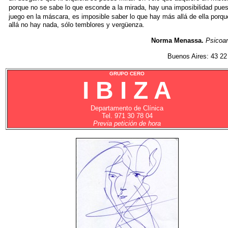
porque no se
sabe lo que esconde a la mirada, hay una imposibilidad pue
juego en la máscara, es imposible saber lo que hay más allá de ella
porqu
allá no hay nada, sólo temblores y vergüenza.
Norma Menassa.
Psicoan
Buenos Aires: 43 22
GRUPO CERO
I B I Z A
Departamento de Clínica
Tel. 971 30 78 04
Previa petición de hora