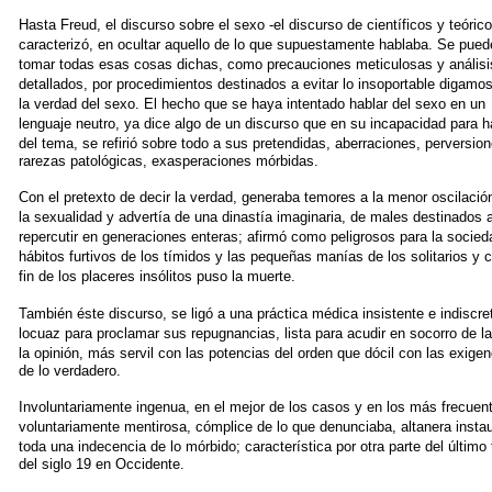
Hasta Freud, el discurso sobre el sexo -el discurso de científicos
y teóric
caracterizó, en ocultar aquello de lo que supuestamente
hablaba. Se pued
tomar todas esas cosas dichas, como
precauciones meticulosas y análisi
detallados, por procedimientos
destinados a evitar lo insoportable digamos
la verdad del
sexo. El hecho que se haya intentado hablar del sexo en un
lenguaje
neutro, ya dice algo de un discurso que en su incapacidad
para h
del tema, se refirió sobre todo a sus pretendidas, aberraciones,
perversion
rarezas patológicas, exasperaciones mórbidas.
Con el pretexto de decir la verdad, generaba temores a la
menor oscilació
la sexualidad y advertía de una dinastía imaginaria,
de males destinados 
repercutir en generaciones enteras;
afirmó como peligrosos para la socied
hábitos furtivos de los
tímidos y las pequeñas manías de los solitarios y
fin de los
placeres insólitos puso la muerte.
También éste discurso, se ligó a una práctica médica insistente e
indiscre
locuaz para proclamar sus repugnancias, lista para acudir
en socorro de la
la opinión, más servil con las potencias
del orden que dócil con las exigen
de lo verdadero.
Involuntariamente ingenua, en el mejor de los casos y en los más
frecuen
voluntariamente mentirosa, cómplice de lo que denunciaba,
altanera insta
toda una indecencia de lo mórbido; característica
por otra parte del último
del siglo 19 en Occidente.