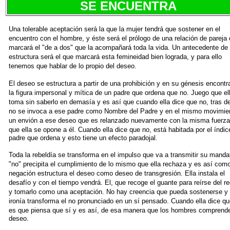
SE ENCUENTRA
Una tolerable aceptación será la que la mujer tendrá que sostener
en el
encuentro con el hombre, y éste será el prólogo de una
relación de pareja
marcará el "de a dos" que la acompañará
toda la vida. Un antecedente de
estructura será el que marcará esta
femineidad bien lograda, y para ello
tenemos que hablar de lo propio
del deseo.
El deseo se estructura a partir de una prohibición y en su génesis
encont
la figura impersonal y mítica de un padre que
ordena que no. Juego que el
toma sin saberlo en demasía y es así
que cuando ella dice que no, tras d
no se invoca a ese padre
como Nombre del Padre y en el mismo movimie
un envión
a ese deseo que es relanzado nuevamente con la misma fuerza
que ella se opone a él. Cuando ella dice que no, está habitada por
el índic
padre que ordena y esto tiene un efecto paradojal.
Toda la rebeldía se transforma en el impulso que va a transmitir
su mandat
"no" precipita el cumplimiento de lo mismo que
ella rechaza y es así como
negación estructura el deseo como
deseo de transgresión. Ella instala el
desafío y con el tiempo vendrá.
El, que recoge el guante para reírse del r
y tomarlo
como una aceptación. No hay creencia que pueda sostenerse y 
ironía transforma el no pronunciado en un sí pensado. Cuando ella
dice qu
es que piensa que sí y es así, de esa manera que los
hombres comprend
deseo.