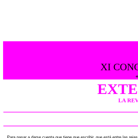
XI CON
«
EXTE
LA RE
Para pasar a darse cuenta que tiene que escribir, que está entre
las reja