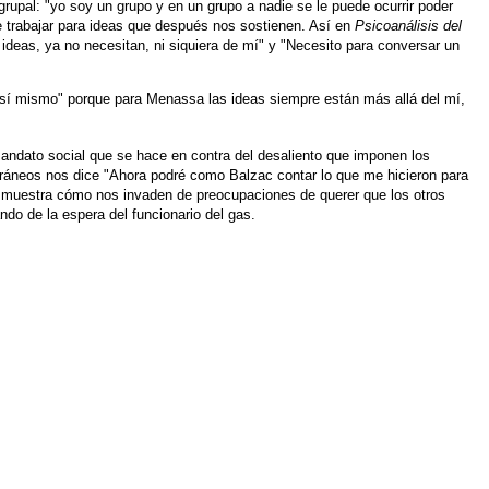
grupal: "yo soy un grupo y en un grupo a nadie se le
puede ocurrir poder
 trabajar
para ideas que después nos sostienen. Así en
Psicoanálisis del
 ideas, ya no necesitan, ni
siquiera de mí" y "Necesito para conversar un
sí mismo" porque para
Menassa las ideas siempre están más allá del mí,
mandato social que se hace en
contra del desaliento que imponen los
áneos nos dice "Ahora podré como Balzac contar lo que
me hicieron para
y muestra
cómo nos invaden de preocupaciones de querer que los otros
ndo de la espera del funcionario del
gas.