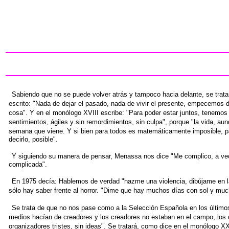
Sabiendo que no se puede volver atrás y tampoco hacia delante,
se trat
escrito: "Nada de dejar el
pasado, nada de vivir el presente, empecemos 
cosa". Y en el monólogo XVIII escribe: "Para poder
estar juntos, tenemos 
sentimientos,
ágiles y sin remordimientos, sin culpa", porque "la vida,
aun
semana que viene. Y si bien
para todos es matemáticamente imposible, 
decirlo, posible".
Y siguiendo su manera de pensar, Menassa nos dice "Me complico,
a ve
complicada".
En 1975 decía: Hablemos de verdad "hazme una violencia, dibújame
en 
sólo hay saber frente al
horror. "Dime que hay muchos días con sol y much
Se trata de que no nos pase como a la Selección Española en los
último
medios hacían de creadores
y los creadores no estaban en el campo, los
organizadores tristes, sin ideas". Se tratará, como
dice en el monólogo X