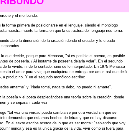
ORIBUNDO
erdote y el moribundo.
s la forma primera de posicionarse
en el lenguaje, siendo el monólogo
asta nuestra muerte la forma en que la estructura del
lenguaje nos toma.
bundo abre la dimensión de
la creación donde el creador y lo creado
y separados.
 la que decide, porque para
Menassa, "si es posible el poema, es posible
antes de poseerla. / Al instante de poseerla dejarla
volar". En el segundo
a de lo
vivido, ni de lo contado, sino de lo interpretado. En 1975 Menassa
cesita el amor para vivir, que
cualquiera se entrega por amor, así que dejó
lo, a producirlo. Y en el segundo monólogo escribe:
puedes amarme" y "Nada
tomé, nada te debo, no puedo ni amarte".
n la poesía y el poeta desplegándose
una teoría sobre la creación, donde
 unen y se separan, cada vez.
ogo "tal vez una verdad
pueda cambiarse por otra verdad sin que se
into demuestra que estamos hechos de letras y
que no hay discurso
so. En el
sexto escribe acerca de lo que es ser mortal: "sabiendo que voy
ocurrir nunca y esa es la única
gracia de la vida, vivir como si fuera para