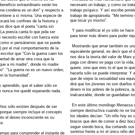
 beneficio extraordinario
serán los
necesario un trabajo, y
como se trata
na condena es un don" y respecto a
trabajo psíquico. Y así escribe poni
ontiene a sí misma. Una especie de
trabajo de apropiársela: "Me termino
que tocar yo mismo".
tocará los confines de
la historia y
os dice que el poeta "canta sin
Y para modificar el yo sólo se hace
 La
poesía canta lo que pida ser
para tener más dinero
para poder rep
 necesito escribir con fuerza
este
s como si pensáramos que se puede
Mostrando que amar también es una
) por el mal
comportamiento de la
equivalente general, es
decir que el 
escritor que "Con la guerra caen
los
nos dice la teoría del valor de Marx 
libertad de amar otra cosa que la
paga con dinero se paga con la vida, 
 que a mi
madre", donde mi madre
quiere, sino que eres tú
el que te qu
do". "La guerra no es un nuevo
orden,
hacerla sólo se puede interpretar. Y a
en la humanidad".
que de viejos la sexualidad sea equiv
dirá que los jóvenes no
son dueños de
y aprendido, que el saber sólo se
dinero ni los pobres de la pobreza, q
rte nunca me quedé
esperando nada.
inalcanzable,
donde se guardaban los
En este último monólogo Menassa de
chos sólo existen después de ser
siempre destructiva
cuando no se trat
o, porque siempre
incluye el concepto
los ideales decían: "Un niño hoy es 
anto el deseo inconsciente es su
brazos
que den de comer a diez boc
te.
seguir siendo boca, iba cortando
sus
sentirse frente a mí el único niño de
tiempo para comprender el instante de