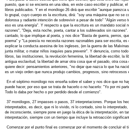
puesto, que si se encierra en
una idea, en este caso escribir y publicar, el
libros publicados. Y en el monólogo 26 dirá que escribir
"aunque parezca u
lo grupal,
cuyo cuerpo es la escritura, dirá: "soy una máquina que no se
c
dolorosa y radiante intención
de sobrevivir a pesar de todo" "Algún verso 
eso es una energía". Y respecto a que la escritura es
un mandato social n
razones",
"Deja, esta noche, poeta, cantar a los sublevados sin razones".
cantado, lo que implique al poeta, y
nos dice "Basta de guerra, perros, que
poema" y "La poesía no necesita razones razonables para ser
escrita, e
explicar la conducta
asesina de los ingleses, (en la guerra de las Malvinas
junta militar, o matar niños iraquíes para
prevenir". Y denuncia, como todo 
libros, las instituciones, la revolución femenina, la libertad de
escribir, la 
antigua esclavitud, la
libertad de amar otra cosa que el pasado, otra cosa
quiere decir: pensamientos anteriores,
"no dejar que nazca lo que ha naci
es un viejo orden que nunca produjo cambios, progresos,
sino retrocesos 
En el séptimo monólogo nos enseña sobre el saber y nos dice que
no ha
puede hacer, por eso que se
trata de hacerlo o no hacerlo: "Yo por mi pa
Todo lo daba por hecho o por perdido desde el
comienzo".
37 monólogos, 27 impasses o pasos, 37 interpretaciones. Porque
los he
interpretados, es decir, que
ni lo vivido, ni lo contado, sino lo interpretad
de inconsciente, siempre pone en juego la
ética de la interpretación, en t
interpretación, siempre con un tiempo que incluye la retroacción
significan
Comenzar por el punto final es comenzar por el momento de
concluir el 