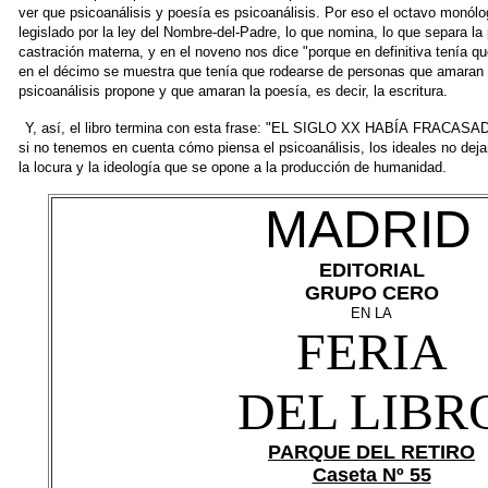
ver que psicoanálisis
y poesía es psicoanálisis. Por eso el octavo monól
legislado por la ley del Nombre-del-Padre,
lo que nomina, lo que separa la
castración materna, y en el noveno nos dice "porque en definitiva
tenía qu
en el décimo se
muestra que tenía que rodearse de personas que amaran
psicoanálisis propone y que amaran la poesía,
es decir, la escritura.
Y, así, el libro termina con esta frase: "EL SIGLO XX HABÍA
FRACASADO"
si no tenemos
en cuenta cómo piensa el psicoanálisis, los ideales no deja
la locura y la ideología que se opone
a la producción de humanidad.
MADRID
EDITORIAL
GRUPO CERO
EN LA
FERIA
DEL LIBR
PARQUE DEL RETIRO
Caseta Nº 55