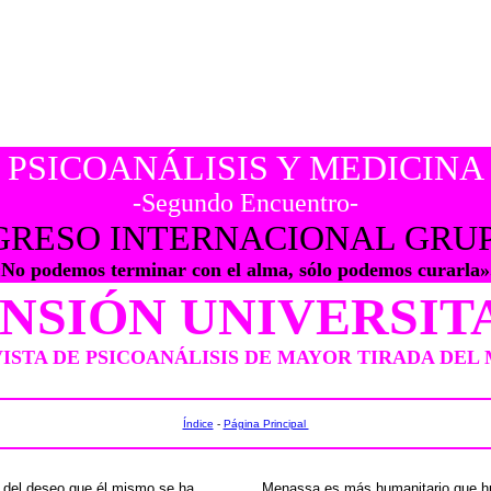
PSICOANÁLISIS Y MEDICINA
-Segundo Encuentro-
GRESO INTERNACIONAL GRU
No podemos terminar con el alma, sólo podemos curarla
NSIÓN UNIVERSIT
VISTA DE PSICOANÁLISIS DE MAYOR TIRADA DEL
Índice
-
Página Principal
s del deseo que él mismo se ha
Menassa es más humanitario que hum