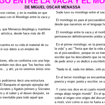
O ENTRE LA VACA Y EL M
DE MIGUEL OSCAR MENASSA
Sade tuvo su monólogo entre el sac
 son ciertas; y en la medida en que
pasa con el
Monólogo entre la vaca y
El monólogo es para el psicoanálisi
desde que nacemos en
el lenguaje h
a, que Menassa despliega y mantiene
El monólogo entre la vaca y el mori
artística,
desde hace más de 40
permanecen definitivamente
unidos 
En el primer monólogo, es la poesía
cuentra en su vida el material de su
la vida" y así "Tenía
que dar la vida 
ce sus datos
a un empleo de
es el psicoanálisis, porque no se trat
escribe que ha descubierto que se ne
tores, ella se conforma con una hoja
de pedir amor y se
dedicó a escribir
también nos
dice que "los hechos sólo
s... y ahí, ya no seremos éstos
sino
"Nada te di, nada me debes, sólo 
En el tercer monólogo se encuentra
es podríamos decir una estructura
poesía y mujer, poeta
y escritor, se
El Banquete
el ejemplo ejemplar del
Sócrates y Agatón
primero y Sócrates
Y como nos dice en el cuarto monól
ero y el saber y el deseo después, se
venga abajo ningún
mundo". En el qu
to inevitable para todo aquel que
sobre el origen sino origen del discur
a
morir, vivir como si eso no fuera a 