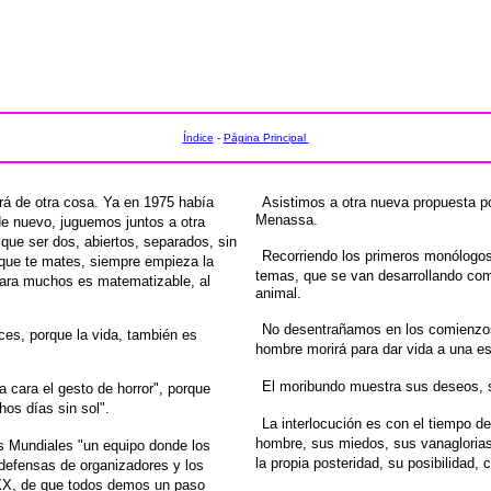
Índice
-
Página Principal
ará de otra cosa. Ya en 1975 había
Asisti
mos a otra nueva propuesta po
Menassa.
de nuevo, juguemos
juntos a otra
que ser dos, abiertos, separados, sin
Recorriendo los primeros monólogos
que te mates, siempre empieza la
temas, que se van
desarrollando com
para muchos es matematizable,
al
animal.
No desentrañamos en los comienzos
ces, porque la vida, también es
hombre morirá para dar
vida a una es
El moribundo muestra sus deseos, s
la cara el gesto de horror", porque
os días sin sol".
La interlocución es con el tiempo de
hombre, sus miedos, sus
vanagloria
s Mundiales "un equipo donde los
la propia posteridad, su posibilidad,
 defensas de organizadores
y los
XX, de que todos demos un paso