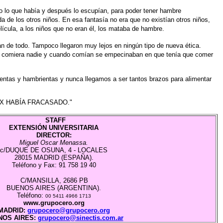
 lo que había y después lo
escupían, para poder tener hambre
a de los otros niños. En esa fantasía no era que no existían
otros niños,
lícula, a los niños
que no eran él, los mataba de hambre.
n de todo. Tampoco llegaron
muy lejos en ningún tipo de nueva ética.
e comiera nadie y cuando comían se empecinaban en
que tenía que comer
entas y hambrientas y nunca
llegamos a ser tantos brazos para alimentar
O XX HABÍA FRACASADO."
STAFF
EXTENSIÓN UNIVERSITARIA
DIRECTOR:
Miguel Oscar Menassa.
c/DUQUE DE OSUNA, 4 - LOCALES
28015 MADRID (ESPAÑA).
Teléfono y Fax: 91 758 19 40
C/MANSILLA, 2686 PB
BUENOS AIRES (ARGENTINA).
Teléfono:
00 5411 4966 1713
www.grupocero.org
MADRID:
grupocero@grupocero.org
NOS AIRES:
grupocero@sinectis.com.ar