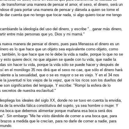
 de transformar una manera de pensar el amor, el
sexo, el dinero, será un
éndose
él para portar una manera de pensar y dársela a quien se tome el
 de dar cuenta que no tengo
que tocar nada, si algo quiero tocar me tengo
 cambiando la ideología del uso
del dinero, y escribe "...ganar más dinero,
artir entre más personas que yo, Dios y mi mamá."
 nueva manera de pensar el
dinero, pues para Menassa el dinero es un
dinero es lo que hace que un objeto sea equivalente
como objeto, como
y, también,
lo que hace que no le debe la vida a nadie, porque lo que no se
y esto quiere decir, no que
alguien se quede con tu vida, que nadie la
edas sin hacer tu vida, porque la vida sólo se puede
hacer y después de
sí en el
monólogo 35 nos dirá que el sexo no cae, que sólo el dinero hará
alente a la sexualidad, que o
se es mayor o se es viejo. Y en el 34 nos
 la juventud ni los viejos de la vejez, que ni los ricos
son los dueños del
ue son significantes
del lenguaje. Y escribe: "Rompí la esfera de lo
 secretos de nuestra esclavitud."
spliega los ideales del siglo
XX, donde no se tuvo en cuenta la envidia,
a de la envidia fálica constitutiva del sujeto, ya
sea hombre o mujer. Y
una
boca que debemos alimentar porque mañana esa boca será dos
as". Sin embargo "Me he visto
dándole de comer a una boca que, para
 brazos a medida que le crecían, para no darle de comer
a nadie, para
l mundo.