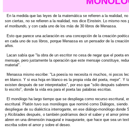
MONÓLOG
En la me
dida que las leyes de la matemática se refieren a la realidad,
no
son ciertas, no se refieren
a la realidad, nos dice Einstein. Lo mismo nos 
el moribund
o, y con cada uno de los más
de 30 libros de Menassa.
Esto que parece una aclaración es una concepción de la creación
poétic
en cada uno de sus
libros, porque Menassa es un pensador de la creación 
años.
Lacan sabía que "la obra de un escritor no cesa de negar que el
poeta en
mensaje, pero justamente
la operación que este mensaje constituye, redu
material".
Menassa mismo escribe: "La poesía no necesita ni muchos, ni
pocos lec
en blanco. Y si esa
hoja en blanco es la propia vida del poeta, mejor". Y 
existen después de ser interpretados",
por eso que "sólo después sabremo
lo escrito", donde la vida era para el poeta las palabras escritas.
El monólogo ha largo tiempo que se despliega como recurso
escritural, 
escritural.
Platón tuvo sus monólogos que nominó como Diálogos, siendo
despliegue de su dialéctica
interrogante, en ese diálogo-monólogo donde 
y Alcibíades después, o también podríamos
decir el saber y el amor prim
abren en una dimensión inaugural e inaugurante, que hace que sea
un tex
escriba sobre el amor y
sobre el deseo.