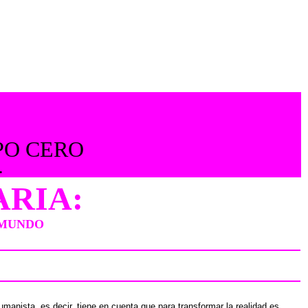
PO CERO
».
ARIA:
 MUNDO
anista, es decir, tiene en
cuenta que para transformar la realidad es