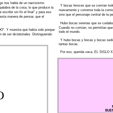
ogo nos
habla de un narcisismo
Y bocas feroces que se comían todo
 palabra de la cosa, lo que produce
la
nuevamente y comerse toda la
comid
e escribir sin fin el final" y para eso
sino que el personaje central de la pe
 esta manera
de pensar, que el
Hubo bocas serenas que se cuidaba
Cuando no comían, no
permitían qu
. Y muestra que había sido porque
todo el mundo.
n de ser
dictatoriales. Distinguiendo
Y hubo bocas y bocas y bocas sedi
tantas bocas.
Por eso, querida vaca, EL SIGL
O
BUE