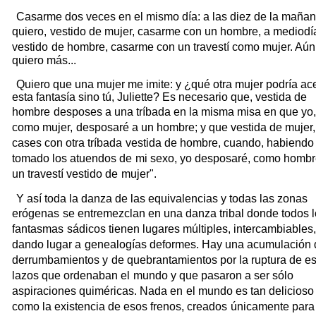
Casarme dos veces en el mismo día: a las diez de la maña
quiero,
vestido de mujer, casarme con un hombre, a mediodí
vestido
de hombre, casarme con un travestí como mujer. Aún
quiero más...
Quiero que una mujer me imite: y ¿qué otra mujer podría ac
esta fantasía sino tú, Juliette? Es necesario que, vestida de
hombre
desposes a una tríbada en la misma misa en que yo,
como mujer,
desposaré a un hombre; y que vestida de mujer,
cases con otra tríbada
vestida de hombre, cuando, habiendo
tomado los atuendos de
mi sexo, yo desposaré, como hombr
un travestí vestido de
mujer".
Y así toda la danza de las equivalencias y todas las zonas
erógenas
se entremezclan en una danza tribal donde todos 
fantasmas
sádicos tienen lugares múltiples, intercambiables,
dando lugar a
genealogías deformes. Hay una acumulación 
derrumbamientos y
de quebrantamientos por la ruptura de e
lazos que ordenaban el
mundo y que pasaron a ser sólo
aspiraciones quiméricas. Nada en
el mundo es tan delicioso
como la existencia de esos frenos, creados
únicamente para