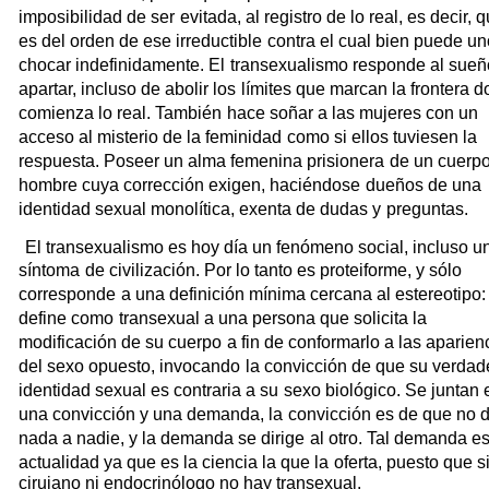
imposibilidad de ser
evitada, al registro de lo real, es decir, 
es del orden de ese irreductible
contra el cual bien puede un
chocar indefinidamente. El
transexualismo responde al sueñ
apartar, incluso de abolir los
límites que marcan la frontera 
comienza lo real. También
hace soñar a las mujeres con un
acceso al misterio de la feminidad
como si ellos tuviesen la
respuesta. Poseer un alma femenina prisionera
de un cuerp
hombre cuya corrección exigen, haciéndose
dueños de una
identidad sexual monolítica, exenta de dudas y
preguntas.
El transexualismo es hoy día un fenómeno social, incluso u
síntoma
de civilización. Por lo tanto es proteiforme, y sólo
corresponde
a una definición mínima cercana al estereotipo:
define como
transexual a una persona que solicita la
modificación de su cuerpo
a fin de conformarlo a las aparien
del sexo opuesto, invocando
la convicción de que su verdad
identidad sexual es contraria a su
sexo biológico. Se juntan 
una convicción y una demanda, la
convicción es de que no 
nada a nadie, y la demanda se dirige
al otro. Tal demanda e
actualidad ya que es la ciencia la que la
oferta, puesto que s
cirujano ni endocrinólogo no hay transexual.