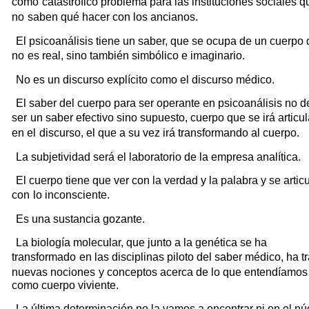
como
catastrófico problema para las instituciones sociales q
no
saben qué hacer con los ancianos.
El psicoanálisis tiene un saber, que se ocupa de un cuerpo
no
es real, sino también simbólico e imaginario.
No es un discurso explícito como el discurso médico.
El saber del cuerpo para ser operante en psicoanálisis no 
ser
un saber efectivo sino supuesto, cuerpo que se irá articu
en el
discurso, el que a su vez irá transformando al cuerpo.
La subjetividad será el laboratorio de la empresa analítica.
El cuerpo tiene que ver con la verdad y la palabra y se artic
con
lo inconsciente.
Es una sustancia gozante.
La biología molecular, que junto a la genética se ha
transformado
en las disciplinas piloto del saber médico, ha t
nuevas nociones
y conceptos acerca de lo que entendíamos
como cuerpo viviente.
La última determinación no la vamos a encontrar ni en el nú