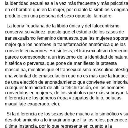
la identidad
sexual es a la vez más frecuente y más psicotiz
en el hombre
que en la mujer, por cuanto la simbiosis origina
produjo con
una persona del sexo opuesto, la madre.
La teoría freudiana de la libido única y del falocentrismo,
conserva
su validez, puesto que el estudio de los casos de
transexualismo
femenino demuestra que las mujeres soport
mejor que los hombres
la transformación anatómica que las
convierte en varones. En
síntesis, el transexualismo femenin
parece corresponder a un trastorno
de la identidad de natura
histérica o perversa, que pone de
manifiesto la protesta
masculina, mientras que el transexualismo
masculino atesti
una voluntad de emasculación que no es más
que la traducc
de una elección de anonadamiento que convierte
en irrisoria
cualquier feminidad: de allí la fetichización, en los hombres
convertidos en mujeres, de los símbolos que más subrayan l
diferencia de los géneros (ropa y zapatos de lujo, pelucas,
maquillaje
exagerado, etc).
Si la diferencia de los sexos debe mucho a lo simbólico y s
des-doblamiento
a lo imaginario que fija los roles, pertenece
última
instancia, por lo que representa en cuanto a la