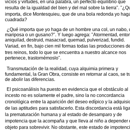
vicios y virtudes, en una palabra, un perfecto equilibrio que
resulta
de la igualdad del bien y del mal sobre la tierra". "¿Q
importa,
dice Montesquieu, que de una bola redonda yo hag
cuadrada?
¿Qué importa que yo haga de un hombre una col, un nabo,
mariposa o un gusano?". Y luego agrega: "Atormentad, ento
aniquilad, destruid, masacrad, quemad, pulverizad, fundid.
Variad,
en fin, bajo cien mil formas todas las producciones d
tres reinos,
todo lo que se encuentra a nuestro alcance nos
pertenece, trastornémoslo".
Transmutación de la realidad, cuya alquimia primera
y
fundamental, la Gran Obra, consiste en retornar al caos, se tr
de abolir las diferencias.
El psicoanálisis ha puesto en evidencia que el obstáculo al
incesto
no es solamente el padre, sino la no concordancia
cronológica
entre la aparición del deseo edípico y la adquisi
de las aptitudes
para satisfacerlo. Esta discordancia está lig
la prematuración
humana y al estado de desamparo y de
impotencia que la acompaña
y que lleva al niño a depender 
objeto para sobrevivir. No obstante,
este estado de impotenci