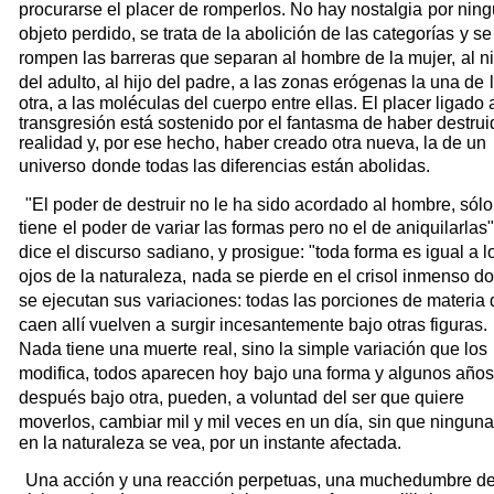
procurarse el placer de romperlos. No hay nostalgia
por nin
objeto perdido, se trata de la abolición de las categorías
y se
rompen las barreras que separan al hombre de la mujer,
al n
del adulto, al hijo del padre, a las zonas erógenas la una de
otra, a las moléculas del cuerpo entre ellas. El placer ligado 
transgresión está sostenido por el fantasma de haber destrui
realidad y, por ese hecho, haber creado otra nueva, la de un
universo
donde todas las diferencias están abolidas.
"El poder de destruir no le ha sido acordado al hombre, sólo
tiene
el poder de variar las formas pero no el de aniquilarlas"
dice el discurso
sadiano, y prosigue: "toda forma es igual a l
ojos de la naturaleza,
nada se pierde en el crisol inmenso d
se ejecutan sus
variaciones: todas las porciones de materia
caen allí vuelven a
surgir incesantemente bajo otras figuras.
Nada tiene una muerte
real, sino la simple variación que los
modifica, todos aparecen hoy
bajo una forma y algunos años
después bajo otra, pueden, a voluntad
del ser que quiere
moverlos, cambiar mil y mil veces en un día,
sin que ninguna
en la naturaleza se vea, por un instante afectada.
Una acción y una reacción perpetuas, una muchedumbre d