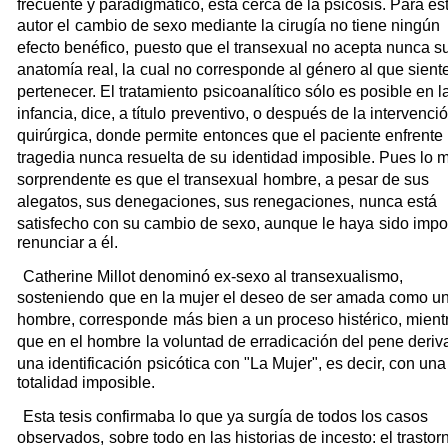
fre
cuente y paradigmático, está cerca de la psicosis. Para es
autor el
cambio de sexo mediante la cirugía no tiene ningún
efecto benéfico,
puesto que el transexual no acepta nunca s
anatomía real, la
cual no corresponde al género al que sient
pertenecer. El tratamiento
psicoanalítico sólo es posible en l
infancia, dice, a título
preventivo, o después de la intervenci
quirúrgica, donde permite
entonces que el paciente enfrente 
tragedia nunca resuelta de su
identidad imposible. Pues lo 
sorprendente es que el transexual
hombre, a pesar de sus
alegatos, sus denegaciones, sus renegaciones,
nunca está
satisfecho con su cambio de sexo, aunque le haya
sido impo
renunciar a él.
Catherine Millot denominó ex-sexo al transexualismo,
sosteniendo
que en la mujer el deseo de ser amada como u
hombre, corresponde
más bien a un proceso histérico, mient
que en el hombre
la voluntad de erradicación del pene deriv
una identificación
psicótica con "La Mujer", es decir, con una
totalidad imposible.
Esta tesis confirmaba lo que ya surgía de todos los casos
observados,
sobre todo en las historias de incesto: el trastor