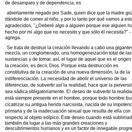
de desamparo y de dependencia, es
abiertamente negado por Sade, quien dice que la madre go
dándole
de comer al niño, y por lo tanto por qué vamos a est
agradecidos,
"¿Deberé algo a alguien porque ese alguien h
hecho por mí
algo que no necesito y que sólo él necesita?" -
agrega.
Se trata de destruir la creación llevando a cabo una gigante
mezcla, un conglomerado, una homogeneización total de las
sustancias
y de tomar, así, el lugar de aquel que es el origen
la creación,
es decir, Dios. Porque esta destrucción es
constitutiva de la
creación de una nueva dimensión, la de la
indiferenciación. La
necesidad de abolir el universo de las
diferencias, de subvertir así la
realidad, hace que la perversi
sea sádica obligatoriamente. El
deseo de subvertir la realida
está siempre presente en el hombre,
porque todo hombre bu
cicatrizar su antigua herida narcisista,
nacida de su impotenc
primaria y de la inadecuación sexual que
resulta de ella con
respecto al objeto edípico. Este deseo cuando
está sublimad
también da lugar a las más grandes creaciones y
descubrimientos humanos y es un factor de innegable progre