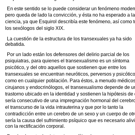
En este sentido se lo puede considerar un fenómeno moder
pero
queda de lado la convicción, y ésta no ha esperado a la
ciencia, ya
que Esquirol describía este fenómeno, así como 
los sexólogos
del siglo XIX.
La cuestión de la estructura de los transexuales ya ha sido
debatida.
Por un lado están los defensores del delirio parcial de los
psiquiatras,
para quienes el transexualismo es un síntoma
psicótico, y
del otro aquellos que sostienen que entre los
transexuales se
encuentran neuróticos, perversos y psicótic
como en cualquier
población. Para éstos, a menudo médico
cirujanos y endocrinólogos,
el transexualismo depende de u
trastorno ubicado en la identidad
y sostienen la hipótesis de
sería consecutivo de una
impregnación hormonal del cerebr
el transcurso de la vida
intrauterina y que por lo tanto la
contradicción entre un cerebro de
un sexo y un cuerpo de otr
sería la causa del sufrimiento psíquico
que es necesario alivi
con la rectificación corporal.