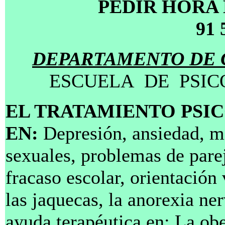
PEDIR HORA 
91 
DEPARTAMENTO DE C
ESCUELA
DE
PSIC
EL TRATAMIENTO PSI
EN:
Depresión, ansiedad, m
sexuales, problemas de pare
fracaso escolar,
orientación
las jaquecas, la anorexia ne
ayuda terapéutica en:
La ob