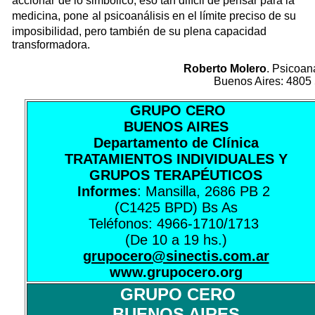
accionar
de lo simbólico, eso tan difícil de pensar para la
medicina, pone
al psicoanálisis en el límite preciso de su
imposibilidad, pero también
de su plena capacidad
transformadora.
Roberto Molero
. Psicoan
Buenos Aires: 4805
GRUPO CERO
BUENOS AIRES
Departamento de Clínica
TRATAMIENTOS INDIVIDUALES Y
GRUPOS TERAPÉUTICOS
Informes
: Mansilla, 2686 PB 2
(C1425 BPD) Bs As
Teléfonos: 4966-1710/1713
(De 10 a 19 hs.)
grupocero@sinectis.com.ar
www.grupocero.org
GRUPO CERO
BUENOS AIRES