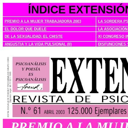
ÍNDICE
EXTENSIÓN
PREMIO A LA MUJER TRABAJADORA 2003
LA SORDERA PSÍ
EL DOLOR QUE DUELE
LA ASOCIACIÓN
DE LA SEXUALIDAD: EL CHISTE
XI CONGRESO 
ANGUSTIA Y LA VIDA PULSIONAL (II)
DISFUNCIONES
PREMIO A LA MUJ