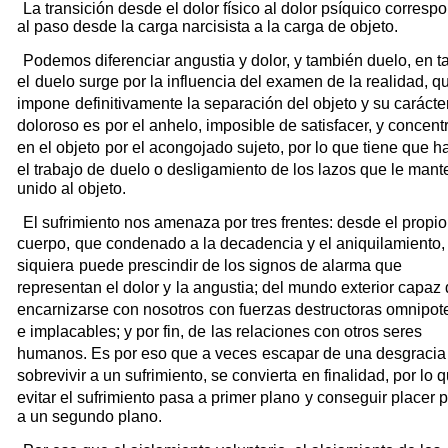
La transición desde el dolor físico al dolor psíquico corresp
al paso desde la carga narcisista a la carga de objeto.
Podemos diferenciar angustia y dolor, y también duelo, en t
el
duelo surge por la influencia del examen de la realidad, q
impone
definitivamente la separación del objeto y su carácte
doloroso es
por el anhelo, imposible de satisfacer, y concent
en el objeto
por el acongojado sujeto, por lo que tiene que h
el trabajo de
duelo o desligamiento de los lazos que le mant
unido al objeto.
El sufrimiento nos amenaza por tres frentes: desde el propio
cuerpo,
que condenado a la decadencia y el aniquilamiento, 
siquiera
puede prescindir de los signos de alarma que
representan el dolor y
la angustia; del mundo exterior capaz
encarnizarse con nosotros
con fuerzas destructoras omnipot
e implacables; y por fin, de
las relaciones con otros seres
humanos. Es por eso que a veces
escapar de una desgracia
sobrevivir a un sufrimiento, se convierta
en finalidad, por lo 
evitar el sufrimiento pasa a primer plano
y conseguir placer 
a un segundo plano.