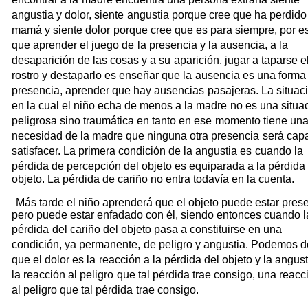
angustia y dolor, siente
angustia porque cree que ha perdido
mamá y siente dolor
porque cree que es para siempre, por e
que aprender el juego de
la presencia y la ausencia, a la
desaparición de las cosas y a su
aparición, jugar a taparse e
rostro y destaparlo es enseñar que la
ausencia es una forma
presencia, aprender que hay ausencias
pasajeras. La situac
en la cual el niño echa de menos a la madre
no es una situa
peligrosa sino traumática en tanto en ese
momento tiene un
necesidad de la madre que ninguna otra presencia
será cap
satisfacer. La primera condición de la angustia es
cuando la
pérdida de percepción del objeto es equiparada a la pérdida
objeto. La pérdida de cariño no entra todavía en la cuenta.
Más tarde el niño aprenderá que el objeto puede estar pres
pero puede estar enfadado con él, siendo entonces cuando l
pérdida
del cariño del objeto pasa a constituirse en una
condición, ya permanente,
de peligro y angustia. Podemos d
que el dolor es la
reacción a la pérdida del objeto y la angust
la reacción al peligro
que tal pérdida trae consigo, una reacc
al peligro que tal pérdida
trae consigo.