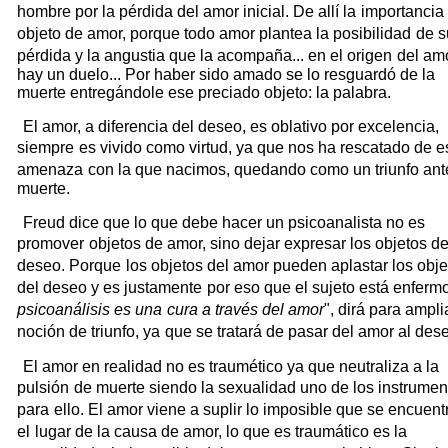
hombre por la pérdida del amor inicial. De allí la
importancia
objeto de amor, porque todo amor plantea la posibilidad
de s
pérdida y la angustia que la acompaña... en el origen
del am
hay un duelo... Por haber sido amado se lo resguardó de la
muerte entregándole ese preciado objeto: la palabra.
El amor, a diferencia del deseo, es oblativo por excelencia,
siempre
es vivido como virtud, ya que nos ha rescatado de e
amenaza
con la que nacimos, quedando como un triunfo ant
muerte.
Freud dice que lo que debe hacer un psicoanalista no es
promover
objetos de amor, sino dejar expresar los objetos d
deseo. Porque
los objetos del amor pueden aplastar los obje
del deseo y es justamente
por eso que el sujeto está enfermo
psicoanálisis es una
cura a través del amor
", dirá para ampli
noción de triunfo, ya
que se tratará de pasar del amor al des
El amor en realidad no es traumético ya que neutraliza a la
pulsión
de muerte siendo la sexualidad uno de los instrumen
para
ello. El amor viene a suplir lo imposible que se encuent
el
lugar de la causa de amor, lo que es traumático es la