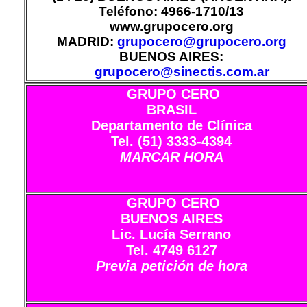
Teléfono: 4966-1710/13
www.grupocero.org
MADRID:
grupocero@grupocero.org
BUENOS AIRES:
grupocero@sinectis.com.ar
GRUPO CERO
BRASIL
Departamento de Clínica
Tel. (51) 3333-4394
MARCAR HORA
GRUPO CERO
BUENOS AIRES
Lic. Lucía Serrano
Tel. 4749 6127
Previa petición de hora