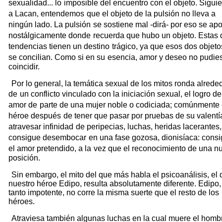
sexualidad... lo
imposible del encuentro con el objeto. Sigui
a Lacan, entendemos
que el objeto de la pulsión no lleva a
ningún lado. La pulsión
se sostiene mal -dirá- por eso se ap
nostálgicamente donde
recuerda que hubo un objeto. Estas 
tendencias tienen un destino
trágico, ya que esos dos objeto
se concilian. Como si en su
esencia, amor y deseo no pudie
coincidir.
Por lo general, la temática sexual de los mitos ronda alrede
de
un conflicto vinculado con la iniciación sexual, el logro de
amor de
parte de una mujer noble o codiciada; comúnmente 
héroe después
de tener que pasar por pruebas de su valentí
atravesar infinidad
de peripecias, luchas, heridas lacerantes,
consigue desembocar
en una fase gozosa, dionisíaca: cons
el amor pretendido, a la
vez que el reconocimiento de una n
posición.
Sin embargo, el mito del que más habla el psicoanálisis, el 
nuestro héroe Edipo, resulta absolutamente diferente. Edipo,
tanto impotente, no corre la misma suerte que el resto de los
héroes.
Atraviesa también algunas luchas en la cual muere el homb