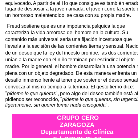
equivocado. A partir de allí lo que consigue es también errad
lugar de desposar a la joven amada, el joven corre la suerte 
un
horroroso malentendido, se casa con su propia madre.
Freud sostiene que es una impotencia psíquica la que
caracteriza
la vida amorosa del hombre en la cultura. Su
contenido más universal
sería una fijación incestuosa que
llevaría a la escisión de las
corrientes tierna y sensual. Naci
de un deseo que la ley del incesto
prohibe, las dos corriente
unían a la madre con el niño terminan
por escindir al objeto
madre. Por lo general, el hombre desarrollaría
una potencia
plena con un objeto degradado. De esta
manera enfrenta un
desafío inmenso frente al tener que sostener el
deseo sexual
convocar al mismo tiempo a la ternura. El gesto tierno
dice:
"
pídeme lo que quieras
", pero algo del deseo también está
al
pidiendo ser reconocido, "
pídeme lo que quieras, sin urgenci
ligeramente, sin querer tomar nada enseguida
".
GRUPO CERO
ZARAGOZA
Departamento de Clínica