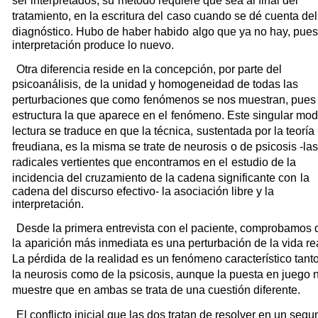
ser interpretados, su
método requiere que sea al final del
tratamiento, en la escritura del
caso cuando se dé cuenta del
diagnóstico. Hubo de haber habido
algo que ya no hay, pues
interpretación produce lo nuevo.
Otra diferencia reside en la concepción, por parte del
psicoanálisis,
de la unidad y homogeneidad de todas las
perturbaciones que como
fenómenos se nos muestran, pues 
estructura la que aparece en el
fenómeno. Este singular mo
lectura se traduce en que la técnica,
sustentada por la teoría
freudiana, es la misma se trate de neurosis
o de psicosis -la
radicales vertientes que encontramos en el
estudio de la
incidencia del cruzamiento de la cadena significante con
la
cadena del discurso efectivo- la asociación libre y la
interpretación.
Desde la primera entrevista con el paciente, comprobamos 
la
aparición más inmediata es una perturbación de la vida rea
La pérdida
de la realidad es un fenómeno característico tant
la neurosis
como de la psicosis, aunque la puesta en juego 
muestre que
en ambas se trata de una cuestión diferente.
El conflicto inicial que las dos tratan de resolver en un seg