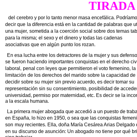
TIRADA
del
cerebro y por lo tanto menor masa encefálica. Podríam
decir que
la diferencia está en la cantidad de palabras que ut
una mujer,
sometida a la coerción social sobre dos temas ta
para la misma;
el sexo y el dinero y todas las cadenas
asociativas que en algún
punto los rozan.
En esa lucha entre los detractores de la mujer y sus defenso
se
fueron haciendo importantes conquistas en el derecho civi
laboral,
penal con leyes que permitieron el voto femenino, la
limitación
de los derechos del marido sobre la capacidad de
decidir sobre su
mujer sin previo acuerdo, es decir tomar su
representación sin su
consentimiento, posibilidad de acceder
universidad, permiso
por maternidad, etc. Es decir se la inco
a la escala humana.
La primera mujer abogada que accedió a un puesto de trab
en
España, lo hizo en 1950, o sea que las conquistas femen
son
muy recientes. Ella, doña María Cesárea Arias Delgado 
en su
discurso de asunción: Un abogado no tiene por qué bril