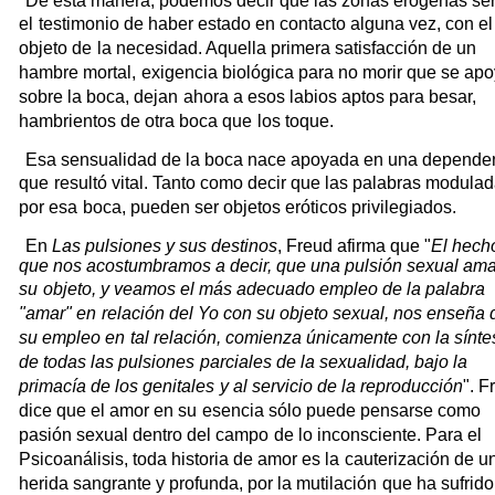
De esta manera, podemos decir que las zonas erógenas se
el
testimonio de haber estado en contacto alguna vez, con el
objeto de
la necesidad. Aquella primera satisfacción de un
hambre mortal,
exigencia biológica para no morir que se ap
sobre la boca, dejan
ahora a esos labios aptos para besar,
hambrientos de otra boca que
los toque.
Esa sensualidad de la boca nace apoyada en una depende
que
resultó vital. Tanto como decir que las palabras modula
por esa
boca, pueden ser objetos eróticos privilegiados.
En
Las pulsiones y sus destinos
, Freud afirma que "
El hech
que nos acostumbramos a decir, que una pulsión sexual ama
su
objeto, y veamos el más adecuado empleo de la palabra
"amar" en
relación del Yo con su objeto sexual, nos enseña
su empleo en
tal relación, comienza únicamente con la sínte
de todas las pulsiones
parciales de la sexualidad, bajo la
primacía de los genitales
y al servicio de la reproducción
". F
dice que el amor en su
esencia sólo puede pensarse como
pasión sexual dentro del campo
de lo inconsciente. Para el
Psicoanálisis, toda historia de amor es la
cauterización de u
herida sangrante y profunda, por la mutilación
que ha sufrido