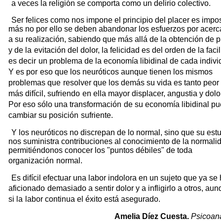
a veces la religión se comporta como un delirio colectivo.
Ser felices como nos impone el principio del placer es impos
más no por ello se deben abandonar los esfuerzos por acerc
a su
realización, sabiendo que más allá de la obtención de p
y de la
evitación del dolor, la felicidad es del orden de la faci
es decir
un problema de la economía libidinal de cada indivi
Y es por
eso que los neuróticos aunque tienen los mismos
problemas que
resolver que los demás su vida es tanto peor
más difícil, sufriendo
en ella mayor displacer, angustia y dolo
Por eso sólo una transformación
de su economía libidinal p
cambiar su posición
sufriente.
Y los neuróticos no discrepan de lo normal, sino que su est
nos suministra contribuciones al conocimiento de la normali
permitiéndonos conocer los "puntos débiles" de toda
organización
normal.
Es difícil efectuar una labor indolora en un sujeto que ya se
aficionado
demasiado a sentir dolor y a infligirlo a otros, au
si la
labor continua el éxito está asegurado.
Amelia Díez Cuesta.
Psicoana