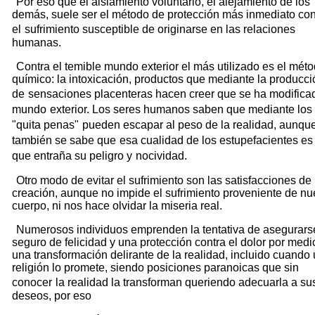
Por eso que el aislamiento voluntario, el alejamiento de los
demás, suele ser el método de protección más inmediato con
el
sufrimiento susceptible de originarse en las relaciones
humanas.
Contra el temible mundo exterior el más utilizado es el mét
químico: la intoxicación, productos que mediante la producci
de
sensaciones placenteras hacen creer que se ha modifica
mundo
exterior. Los seres humanos saben que mediante los
"quita penas"
pueden escapar al peso de la realidad, aunqu
también se sabe que
esa cualidad de los estupefacientes es 
que entraña su peligro y
nocividad.
Otro modo de evitar el sufrimiento son las satisfacciones de 
creación, aunque no impide el sufrimiento proveniente de nu
cuerpo, ni nos hace olvidar la miseria real.
Numerosos individuos emprenden la tentativa de asegurars
seguro de felicidad y una protección contra el dolor por medi
una transformación delirante de la realidad, incluido cuando
religión lo promete, siendo posiciones paranoicas que sin
conocer
la realidad la transforman queriendo adecuarla a su
deseos, por eso