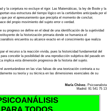
ad y la conjetura no excluye
el rigor. Las Matemáticas, la ley de Boole y la
portan esa estructura del tiempo lógico
en la certidumbre anticipada por el
a que por el apresuramiento que precipita el momento
de concluir,
hace del
propio movimiento del sujeto error o verdad.
ue su progreso se define en
el ideal de una identificación de la sujetividad
stituyente de la historización primaria
donde se humaniza el
coanálisis
encuentra su alcance exacto en el conocimiento que realiza
ipar el recurso a la reacción
vivida, pues la historicidad fundamental del
para concebir la posibilidad de una
reproducción subjetiva del pasado en
ica implica esta dimensión progresiva de la historia
del sujeto.
ivel aventurándose en las
vías falsas de una teorización contraria a su
damente su teoría y su técnica en las dimensiones
esenciales de su
María Chévez.
Psicoanalista
Madrid: 91 541 75 13
PSICOANÁLISIS
PARA TODOS