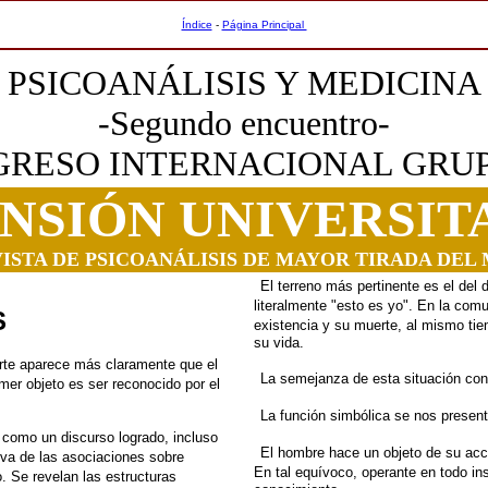
Índice
-
Página Principal
PSICOANÁLISIS Y MEDICINA
-Segundo encuentro-
GRESO INTERNACIONAL GRU
NSIÓN UNIVERSIT
VISTA DE PSICOANÁLISIS DE MAYOR TIRADA DEL
El terreno más pertinente es el del 
literalmente "esto es
yo". En la comu
S
existencia y su muerte, al mismo ti
su vida.
rte aparece más claramente que el
La semejanza de esta situación con 
imer
objeto es ser reconocido por el
La función simbólica se nos prese
o como un discurso logrado, incluso
El hombre hace un objeto de su acc
iva
de las asociaciones sobre
En tal equívoco,
operante en todo in
. Se revelan las estructuras