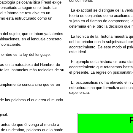
conocimiento.
patología psicoanalítica Freud exige
enseñado a seguir en el texto las
La exactitud se distingue de la verd
 el síntoma se
resuelve en un
teoría de conjuntos
como auxiliares a
ismo está estructurado como un
sujeto en el tiempo de comprender,
l
determina en el otro la decisión que 
ia del sujeto, que estaban ya latentes
La técnica de la Historia muestra q
mbinaciones,
en el lenguaje concreto
del historiador
con la subjetividad con
inconsciente.
acontecimiento. De este modo el psi
este ideal.
 hombre es la ley del lenguaje.
El ejemplo de la historia es para dis
ias en la naturaleza del Hombre, de
acontecimiento
que retenemos basta 
ta las
instancias más radicales de su
el presente. La regresión
psicoanalít
El psicoanálisis no ha elevado el n
simplemente sonora sino que es en
estructura sino que
formaliza adecua
.
experiencia.
e las palabras el que crea el mundo
ginal.
 antes de que él venga al mundo a
 de un
destino, palabras que lo harán