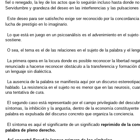
fiel o renegado, la ley de los actos
que lo seguirán incluso hasta donde no
Servidumbre y grandeza del deseo en las interferencias
y las pulsaciones
Este deseo para ser satisfecho exige ser reconocido por la
concordancia 
lucha de
prestigio en lo imaginario.
Lo que está en juego en un psicoanálisis es el advenimiento en
el sujeto
sostiene.
O sea, el tema es el de las relaciones en el sujeto de la palabra
y el leng
La primera opera en la locura donde es posible reconocer la
libertad nega
renunciado a hacerse
reconocer obstáculo a la transferencia y formación d
un lenguaje sin dialéctica.
La ausencia de la palabra se manifiesta aquí por un discurso
estereotipa
hablado. La
resistencia en el sujeto no es menor que en las neurosis, cua
una tentativa de cura.
El segundo caso está representado por el campo privilegiado
del descubr
síntomas, la inhibición
y la angustia, dentro de la economía constituyente
palabra es expulsada del discurso
concreto que organiza la conciencia.
El síntoma es aquí el significante de un significado
reprimido
de la con
palabra de pleno
derecho.