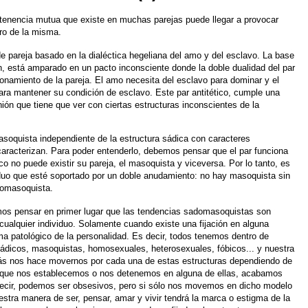
rtenencia mutua que existe en
muchas parejas puede llegar a provocar
tro de la misma.
e pareja basado en la dialéctica
hegeliana del amo y del esclavo. La base
ón, está amparado en un pacto inconsciente donde la
doble dualidad del par
ionamiento
de la pareja. El amo necesita del esclavo para dominar y el
ara mantener su condición de
esclavo. Este par antitético, cumple una
ión que tiene que ver con ciertas estructuras inconscientes
de la
soquista independiente de la
estructura sádica con caracteres
caracterizan. Para poder entenderlo, debemos pensar que el par
funciona
co no puede existir
su pareja, el masoquista y viceversa. Por lo tanto, es
duo que esté soportado por un doble anudamiento:
no hay masoquista sin
omasoquista.
mos pensar en primer lugar que
las tendencias sadomasoquistas son
cualquier individuo. Solamente cuando existe una fijación
en alguna
a patológico de la
personalidad. Es decir, todos tenemos dentro de
sádicos, masoquistas, homosexuales, heterosexuales,
fóbicos... y nuestra
ás
nos hace movernos por cada una de estas estructuras dependiendo
de
 que nos establecemos o nos
detenemos en alguna de ellas, acabamos
decir, podemos ser obsesivos, pero si sólo nos movemos
en dicho modelo
estra
manera de ser, pensar, amar y vivir tendrá la marca o estigma de la