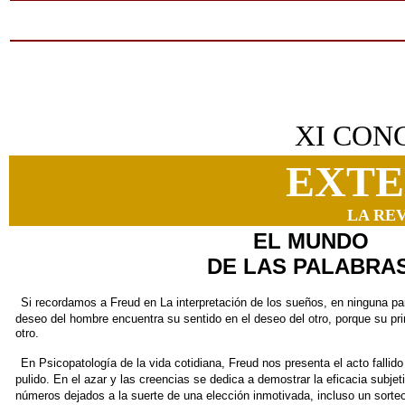
XI CON
EXTE
LA RE
EL MUNDO
DE LAS PALABRA
Si recordamos a Freud en La interpretación de los sueños, en
ninguna pa
deseo del hombre
encuentra su sentido en el deseo del otro, porque su pr
otro.
En Psicopatología de la vida cotidiana, Freud nos presenta el
acto fallid
pulido. En el
azar y las creencias se dedica a demostrar la eficacia subjet
números dejados a la suerte de una
elección inmotivada, incluso un sorteo