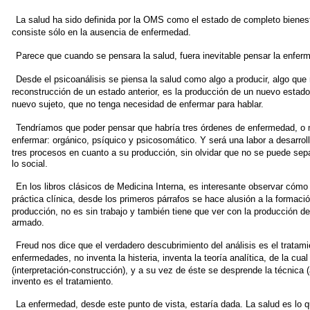
La salud ha sido definida por la OMS como el estado de completo
bienes
consiste sólo en la ausencia
de enfermedad.
Parece que cuando se pensara la salud, fuera inevitable pensar la
enfer
Desde el psicoanálisis se piensa la salud como algo a producir,
algo que 
reconstrucción de un estado
anterior, es la producción de un nuevo estado
nuevo sujeto, que no tenga necesidad de enfermar
para hablar.
Tendríamos que poder pensar que habría tres órdenes de enfermedad,
o 
enfermar: orgánico,
psíquico y psicosomático. Y será una labor a desarroll
tres procesos en cuanto a su producción,
sin olvidar que no se puede sepa
lo social.
En los libros clásicos de Medicina Interna, es interesante observar
cómo c
práctica clínica, desde los
primeros párrafos se hace alusión a la formaci
producción, no es sin trabajo y también tiene que ver con
la producción de
armado.
Freud nos dice que el verdadero descubrimiento del análisis es el
tratami
enfermedades, no inventa la histeria,
inventa la teoría analítica, de la cu
(interpretación-construcción), y a su vez de éste se desprende la
técnica (
invento es el tratamiento.
La enfermedad, desde este punto de vista, estaría dada. La
salud es lo q