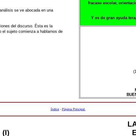
fracaso escolar,
orientac
 análisis se ve abocada en una
Y es de gran ayuda tera
ciones del discurso. Ésta es la
 el sujeto
comienza a hablarnos de
(
BUE
Índice
-
Página Principal
L
(I)
E