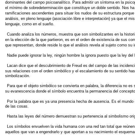
dominantes del campo psicoanalítico. Para admitir un síntoma
en la psico
el mínimo
de sobredeterminación que constituye un doble sentido. Nos ha
ramificaciones ascendentes
para situar los nudos de su estructura porque
análisis, en pleno lenguaje (asociación libre e
interpretación) ya que el m
lenguaje,
como en el sueño.
Cuando analiza los números, muestra que son simbolizantes
en la histor
en la elección
de la que partieron, es en el orden de existencia de sus co
que representan, donde reside
lo que el análisis revela al sujeto como su 
Nadie puede ignorar la ley, ningún hombre la ignora puesto
que la ley del
Lacan dice que el descubrimiento de Freud es del campo de
las incidenc
sus relaciones
con el orden simbólico y el escalamiento de su sentido has
simbolización.
Para que el objeto simbólico se convierta en palabra, la diferencia
no es 
su evanescencia
donde el símbolo encuentra la permanencia del concepto
Por la palabra que es ya una presencia hecha de ausencia. Es el
mundo d
de las cosas.
Hasta las leyes del número demuestran su pertenencia al simbolismo
ori
Los símbolos envuelven la vida humana con una red tan total
que reúnen
aquellos que van a
engendrarlo y que aportan a su nacimiento el esquema