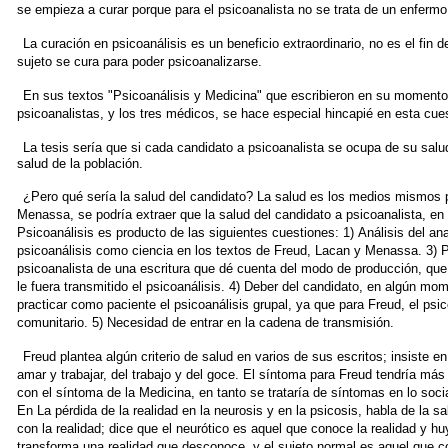
se empieza a curar
porque para el psicoanalista no se trata de un enfermo
La curación en psicoanálisis es un beneficio extraordinario, no es
el fin 
sujeto se cura para poder
psicoanalizarse.
En sus textos "Psicoanálisis y Medicina" que escribieron en su
momento 
psicoanalistas, y los tres
médicos, se hace especial hincapié en esta cues
La tesis sería que si cada candidato a psicoanalista se ocupa de su
salu
salud de la población.
¿Pero qué sería la salud del candidato? La salud es los medios mismos
Menassa, se podría extraer que
la salud del candidato a psicoanalista, e
Psicoanálisis es producto de las siguientes cuestiones: 1)
Análisis del ana
psicoanálisis como
ciencia en los textos de Freud, Lacan y Menassa. 3) 
psicoanalista de una escritura que dé cuenta del modo
de producción, que 
le fuera
transmitido el psicoanálisis. 4) Deber del candidato, en algún
mome
practicar como paciente
el psicoanálisis grupal, ya que para Freud, el psi
comunitario. 5) Necesidad de entrar en la
cadena de transmisión.
Freud plantea algún criterio de salud en varios de sus escritos;
insiste e
amar y trabajar, del trabajo
y del goce. El síntoma para Freud tendría más 
con el síntoma de la Medicina, en tanto se trataría
de síntomas en lo socia
En
La pérdida de la realidad en la neurosis y en la psicosis, habla de
la sa
con la realidad; dice que
el neurótico es aquel que conoce la realidad y huy
transforma una realidad que desconoce, y el
sujeto normal es aquel que co