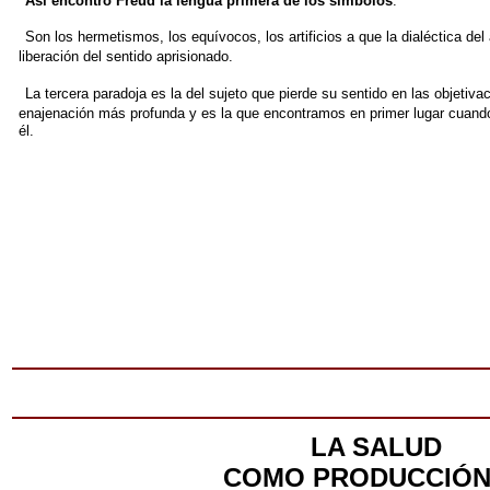
Así encontró Freud la lengua primera de los símbolos
.
Son los hermetismos, los equívocos, los artificios a que la dialéctica
del
liberación del sentido
aprisionado.
La tercera paradoja es la del sujeto que pierde su sentido en
las objetiva
enajenación más profunda
y es la que encontramos en primer lugar cuando
él.
LA SALUD
COMO PRODUCCIÓN 