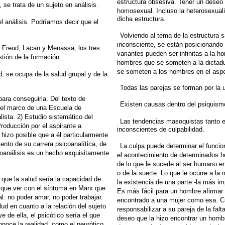
estructura obsesiva. Tener un dese
, se trata de
un sujeto en análisis.
homosexual. Incluso la heterosexual
dicha estructura.
del análisis. Podríamos decir que el
Volviendo al tema de la estructur
inconsciente, se están posicionando
Freud, Lacan y Menassa, los tres
variantes pueden ser infinitas a la h
tión de la formación.
hombres que
se someten a la dictad
se someten a los hombres en el
asp
d, se ocupa de la salud grupal y de la
Todas las parejas se forman por la 
para conseguirla. Del texto de
Existen causas dentro del psiquism
n el marco de una Escuela
de
lista. 2) Estudio sistemático del
Las tendencias masoquistas tanto 
Producción por
el aspirante a
inconscientes de culpabilidad.
hizo posible que a él particularmente
nto de su carrera psicoanalítica, de
La culpa puede determinar el funcio
coanálisis es un
hecho exquisitamente
el acontecimiento
de determinados he
de lo que le sucede al ser humano
en
o de la suerte. Lo que le ocurre a la
n que la salud sería la capacidad de
la existencia
de una parte -la más im
que ver con el
síntoma en Marx que
Es más fácil para un hombre
afirmar
l: no poder amar, no poder trabajar.
encontrado a una mujer como esa. 
lud en cuanto a la relación del sujeto
responsabilizar
a su pareja de la fal
e de ella, el psicótico
sería el que
deseo que la hizo encontrar
un hombr
noce la realidad, como el neurótico,