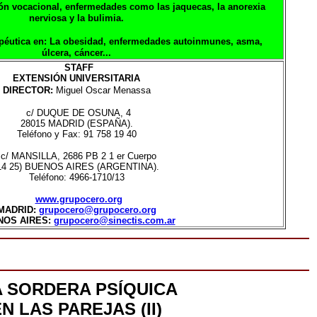
ión vocacional, enfermedades como las
jaquecas, la anorexia
nerviosa y la bulimia.
péutica en:
La obesidad, enfermedades autoinmunes,
asma,
úlcera, cáncer...
STAFF
EXTENSIÓN UNIVERSITARIA
DIRECTOR:
Miguel Oscar Menassa
c/ DUQUE DE OSUNA, 4
28015 MADRID (ESPAÑA).
Teléfono y Fax: 91 758 19 40
c/ MANSILLA, 2686 PB 2 1 er Cuerpo
14 25) BUENOS AIRES (ARGENTINA).
Teléfono: 4966-1710/13
www.grupocero.org
MADRID:
grupocero@grupocero.org
NOS AIRES:
grupocero@sinectis.com.ar
A SORDERA PSÍQUICA
N LAS PAREJAS (II)