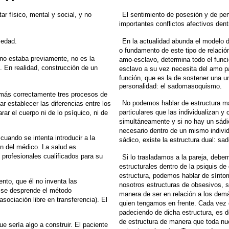
tar físico, mental y social, y no
El sentimiento de posesión y de pe
importantes conflictos
afectivos den
medad.
En la actualidad abunda el modelo d
o fundamento de este
tipo de relaci
no estaba previamente, no es la
amo-esclavo, determina todo el func
. En realidad, construcción
de un
esclavo a su vez necesita del amo p
función, que es la de sostener
una un
personalidad: el sadomasoquismo.
más correctamente tres procesos de
No podemos hablar de estructura ma
ar establecer
las diferencias entre los
particulares que las individualizan
y 
rar el cuerpo ni de lo psíquico, ni
de
simultáneamente y si no hay un sádi
necesario dentro
de un mismo indivi
uando se intenta introducir a la
sádico, existe la estructura dual:
sad
ón del médico. La
salud es
 profesionales cualificados para su
Si lo trasladamos a la pareja, debe
estructurales dentro de la psiquis
de 
estructura, podemos hablar de síntom
ento, que él no inventa las
nosotros estructuras
de obsesivos, 
al se desprende el método
manera de ser en relación a los dem
asociación libre en transferencia). El
quien tengamos en frente. Cada vez
padeciendo de dicha
estructura, es 
de estructura de manera que toda nu
ue sería algo a construir. El paciente