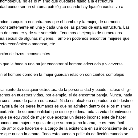
o homosexual no es lo mismo
que quedarse fijado a la estructura
idad
puede ser un síntoma patológico cuando hay fijación
exclusiva a
a sadomasoquista encontramos
que el hombre y la mujer, de un modo
constantemente en una y cada una de las partes de esta
estructura. Las
ora de someter
y de ser sometido. Tenemos el ejemplo de numerosos
ura sexual de algunas mujeres. También
podemos encontrar mujeres que
ecto económico o amoroso, etc.
unión de lazos inconscientes.
o que le hace a una mujer
encontrar al hombre adecuado y viceversa.
en el hombre como en la mujer
guardan relación con ciertos complejos
namiento de cualquier
estructura de la personalidad y puede incluso dirigir
chos en nuestras vidas, por ejemplo, el
de encontrar pareja. Nunca, nada
 cuestiones de pareja es casual. Nada es aleatorio ni producto
del destino
 mayoría de los
seres humanos es que no admiten dentro de ellos mismos
portante- de su personalidad que dirige
y ordena toda la vida del individuo.
 que se equivocó de mujer que aceptar un deseo inconsciente
de haber
Cuando una
mujer se queja de que su pareja no la ama, le es más fácil
ta de amor que hacerse ella cargo de
la existencia en su inconsciente de un
e que nunca la amara. Todo esto suena a película de ficción
cuando se