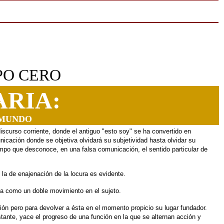
PO CERO
ARIA:
 MUNDO
discurso corriente, donde
el antiguo "esto soy" se ha convertido en
nicación donde se objetiva olvidará su subjetividad
hasta olvidar su
empo
que desconoce, en una falsa comunicación, el sentido particular
de
la de enajenación de la
locura es evidente.
nta como un doble movimiento
en el sujeto.
ión pero para devolver a
ésta en el momento propicio su lugar fundador.
stante, yace el progreso de una función
en la que se alternan acción y