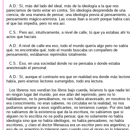
A.D.: Sí, más del lado del ideal, más de la ideología a la que nos
parecíamos de tanto estar en contra. Sin ideología desprendida de una
ciencia, de una manera de pensar; una ideología previa al pensamiento, 
pensamiento mágico-animista. Las cosas iban a ocurrir porque había caí
el que las impedía, pero no era así.
C.S.: Pero así, intuitivamente, a nivel de calle, tú que ya estabas ahí l
actos que hacíais.
A.D.: A nivel de calle era eso, todo el mundo quería algo pero no sabía
qué, no encontraba qué, todo el mundo buscaba un compañero de
pensamiento, estábamos reprimidos totalmente.
C.S.: Eso, en una sociedad donde no se pensaba o donde estaba
anestesiado el personal.
A.D.: Sí, aunque el contraste era que en realidad era donde más lector
había, pero eramos lectores sumergidos, todo era lectura.
Los libreros nos vendían los libros bajo cuerda, leíamos lo que nadie le
en ningún lugar del mundo, por ese afán del reprimido, pero no lo
hablábamos, no lo pensábamos, no nos había atravesado, en nosotros t
era conocimiento, no eran saberes, no circulaba en la realidad, no nos
podíamos amarrar a esos significantes, no teníamos cuerpo. Por otro lad
no sabíamos de la existencia que da la escritura, no sabíamos que si
alguien no lo escribía no se podía pensar, que no solamente no había
ideología sino que no había ideólogos, no había pensadores, no había
escritores, y claro el doctor Menassa era un escritor pero era argentino, y
eso de un argentino lo toleraron pero cuando vino el grupo no lo toleraron.