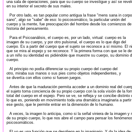
una sala de operaciones, para que su cuerpo se investigue y así se revel
en su interior el secreto de sus males.
Por otro lado, es tan popular como antigua la frase "mens sana in corpo
sano", algo se "sabe" de eso: lo psicosomático, la particular unión del
cuerpo y la mente, fue preocupación del hombre desde los comienzos de 
historia del pensamiento.
Para el Psicoanálisis, el cuerpo es, por un lado, virtual: cuerpo es la
imagen de su cuerpo, y por otro pulsional, el cuerpo es lo que digo del
cuerpo. Es a partir del cuerpo que el sujeto se reconoce a sí mismo. El n
que se mira al espejo y se reconoce. Y la primera forma con que se le de
a un niño su identidad es pidiéndole que muestre su cuerpo, su dominio d
cuerpo.
Al principio no podía diferenciar su propio cuerpo del cuerpo del
otro, miraba sus manos o sus pies como objetos independientes, y
se divertía con ellos como si fuesen juegos.
Antes de que la maduración permita acceder a un dominio real del cuer
el sujeto toma conciencia de su propio cuerpo con la sola visión de la fo
total del cuerpo en el espejo. Pero se ve, se refleja y se concibe distinto 
lo que es, poniendo en movimiento toda una dramática imaginaria a partir
ese gesto, que le permite entrar en la dimensión de lo humano.
A veces, la imagen lo anticipa, como si la señal viniera de la imagen y 
de su propio cuerpo, lo que nos abre el campo para pensar los fenómeno
psicosomáticos.
El yo es una función que se despliega en lo imaginario. Y da la idea de