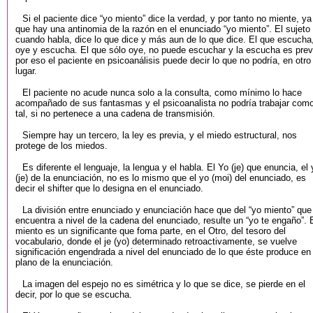
Si el paciente dice “yo miento” dice la verdad, y por tanto no miente, ya
que hay una antinomia de la razón en el enunciado “yo miento”. El sujeto
cuando habla, dice lo que dice y más aun de lo que dice. El que escucha
oye y escucha. El que sólo oye, no puede escuchar y la escucha es prev
por eso el paciente en psicoanálisis puede decir lo que no podría, en otro
lugar.
El paciente no acude nunca solo a la consulta, como mínimo lo hace
acompañado de sus fantasmas y el psicoanalista no podría trabajar com
tal, si no pertenece a una cadena de transmisión.
Siempre hay un tercero, la ley es previa, y el miedo estructural, nos
protege de los miedos.
Es diferente el lenguaje, la lengua y el habla. El Yo (je) que enuncia, el 
(je) de la enunciación, no es lo mismo que el yo (moi) del enunciado, es
decir el shifter que lo designa en el enunciado.
La división entre enunciado y enunciación hace que del “yo miento” que
encuentra a nivel de la cadena del enunciado, resulte un “yo te engaño”. 
miento es un significante que foma parte, en el Otro, del tesoro del
vocabulario, donde el je (yo) determinado retroactivamente, se vuelve
significación engendrada a nivel del enunciado de lo que éste produce en 
plano de la enunciación.
La imagen del espejo no es simétrica y lo que se dice, se pierde en el
decir, por lo que se escucha.