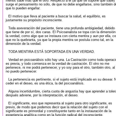
menos sabe más que el otro. Respecto a él (al que se supone que sabe)
surge el pensamiento no sólo, de que no debe engañarse, sino también d
que lo pueden engañar.
El motivo que lleva al paciente a buscar la salud, el equilibrio, es
justamente su propósito inconsciente.
Toda aseveración del paciente, tiene una profunda ambigüedad, debido 
que tiene de por sí, dos caras. El Psicoanalista se topa con la dimensión
la verdad, como algo que se instaura con cierta mentira y aun por ella, c
que no la quebranta, ya que la propia mentira se postula como tal, en la
dimensión de la verdad.
TODA MENTIRA ESTÁ SOPORTADA EN UNA VERDAD.
Verdad en psicoanálisis sólo hay una. La Castración como toda operaci
es previa, y todo comienza en la verdad de castración. El otro no me
pertenece, ni me podrá pertenecer, y yo soy para el otro, también otro, al
no puedo pertenecer.
La pertenencia es pertinente, si el sujeto está implicado en su desear. 
ceder en el deseo, es una ética, la del psicoanálisis.
Alguna incertidumbre, cierta cuota de angustia hay que aprender a tolera
después adviene, por la interpretación, el deseo.
El significante, eso que representa al sujeto para otro significante, es
previo, de modo que podemos decir que la relación del sujeto con el
significante es primordial y constituyente tanto en la instauración de la
experiencia analítica como en la función radical del inconsciente.