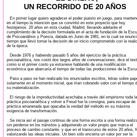
UN RECORRIDO DE 20 AÑOS
En primer lugar quiero agradecer el poder puesto en juego, para manten
en el tiempo la intención que se convirtió en este proyecto que hoy
festejamos. 20 años en esta ciudad, Madrid, llevando adelante el
cumplimiento de la decisión formulada en el acta de fundación de la Esc
de Psicoanálisis y Poesía, datada en Junio de 1981, en la cual se enunci
tiempo que llevó tomar la decisión de un inicio comprometido con la reali
de la época.
Desde 1976 y habiendo pasado 5 años del ejercicio de la práctica
psicoanalítica, nos costó dos largos años de conversaciones, dice el text
como si el primer costo ya estuviese hablando de una modificación
económica que abarcaría el tiempo de todas las producciones de la Escu
Paso a paso se han realizado los enunciados escritos, letras sobre pap
solamente en el momento inicial, que irían cobrando valor con el tiempo 
su materialización.
El riesgo de la improductividad acechaba a través del empirismo toda l
práctica psicoanalítica y volver a Freud fue la consigna, para escapar de
práctica amanerada que opacaba la verdad del método en su máxima
exigencia de transformación.
Se inicia así el pasaje continuo de una forma escrita a una forma realiz
sin perderse en los tránsitos y adquiriendo un valor propio que marca el
proceso de cambio constante, y que en el transcurso de estos 20 años, f
valorizando las ideas iniciales. Un bien sólo encierra un valor por ser la