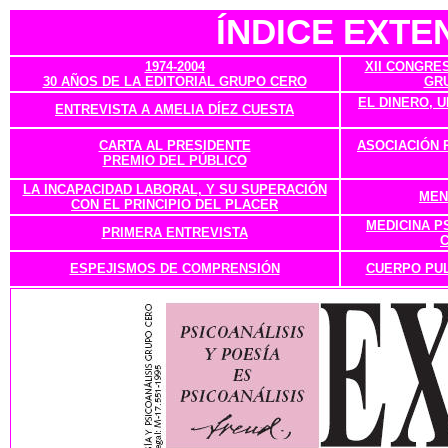
ÍNDICE
EXTEN
1974-2004
XII CONGRE
30 AÑOS DE LA EDITORIAL GRUPO CERO
GR
EL DINERO, 
ENTREVISTA A AMELIA DÍEZ CUESTA
CARTA AL PRESIDENTE
ASOCIACIÓN 
PREMIO DEL PÚBLICO
LA INCAPACIDAD LABORAL, Y SU SUPERACIÓN
MEN
CON EL PRINCIPIO DEL PLACER
MEDICINA P
PRIMERA ENTREVISTA
ESPEJISMOS DE COMPRENSIÓN
CUERPO PUL