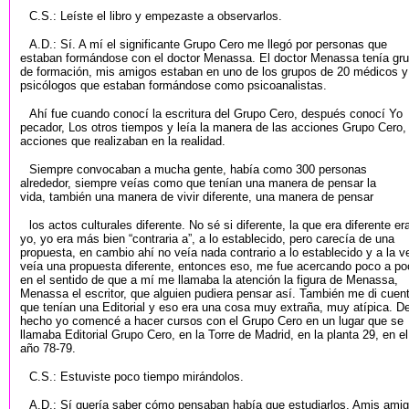
C.S.: Leíste el libro y empezaste a observarlos.
A.D.: Sí. A mí el significante Grupo Cero me llegó por personas que
estaban formándose con el doctor Menassa. El doctor Menassa tenía gr
de formación, mis amigos estaban en uno de los grupos de 20 médicos y
psicólogos que estaban formándose como psicoanalistas.
Ahí fue cuando conocí la escritura del Grupo Cero, después conocí Yo
pecador, Los otros tiempos y leía la manera de las acciones Grupo Cero,
acciones que realizaban en la realidad.
Siempre convocaban a mucha gente, había como 300 personas
alrededor, siempre veías como que tenían una manera de pensar la
vida, también una manera de vivir diferente, una manera de pensar
los actos culturales diferente. No sé si diferente, la que era diferente er
yo, yo era más bien “contraria a”, a lo establecido, pero carecía de una
propuesta, en cambio ahí no veía nada contrario a lo establecido y a la v
veía una propuesta diferente, entonces eso, me fue acercando poco a po
en el sentido de que a mí me llamaba la atención la figura de Menassa,
Menassa el escritor, que alguien pudiera pensar así. También me di cuen
que tenían una Editorial y eso era una cosa muy extraña, muy atípica. D
hecho yo comencé a hacer cursos con el Grupo Cero en un lugar que se
llamaba Editorial Grupo Cero, en la Torre de Madrid, en la planta 29, en el
año 78-79.
C.S.: Estuviste poco tiempo mirándolos.
A.D.: Sí quería saber cómo pensaban había que estudiarlos. Amis ami