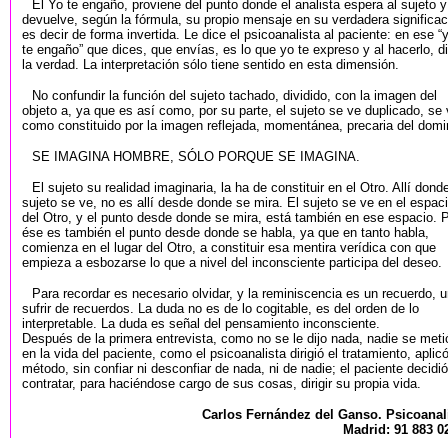
El Yo te engaño, proviene del punto donde el analista espera al sujeto y
devuelve, según la fórmula, su propio mensaje en su verdadera significac
es decir de forma invertida. Le dice el psicoanalista al paciente: en ese “
te engaño” que dices, que envías, es lo que yo te expreso y al hacerlo, d
la verdad. La interpretación sólo tiene sentido en esta dimensión.
No confundir la función del sujeto tachado, dividido, con la imagen del
objeto a, ya que es así como, por su parte, el sujeto se ve duplicado, se
como constituido por la imagen reflejada, momentánea, precaria del domi
SE IMAGINA HOMBRE, SÓLO PORQUE SE IMAGINA.
El sujeto su realidad imaginaria, la ha de constituir en el Otro. Allí donde
sujeto se ve, no es allí desde donde se mira. El sujeto se ve en el espac
del Otro, y el punto desde donde se mira, está también en ese espacio. 
ése es también el punto desde donde se habla, ya que en tanto habla,
comienza en el lugar del Otro, a constituir esa mentira verídica con que
empieza a esbozarse lo que a nivel del inconsciente participa del deseo.
Para recordar es necesario olvidar, y la reminiscencia es un recuerdo, 
sufrir de recuerdos. La duda no es de lo cogitable, es del orden de lo
interpretable. La duda es señal del pensamiento inconsciente.
Después de la primera entrevista, como no se le dijo nada, nadie se meti
en la vida del paciente, como el psicoanalista dirigió el tratamiento, aplicó
método, sin confiar ni desconfiar de nada, ni de nadie; el paciente decidió
contratar, para haciéndose cargo de sus cosas, dirigir su propia vida.
Carlos Fernández del Ganso. Psicoanal
Madrid: 91 883 0