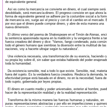
de equivalente general.
Así es como la mercancía se convierte en dinero, el cual siempre será
desdoblado, será mercancía-dinero. El progreso consiste en que ahora la
forma de equivalente general se adhiere por la costumbre social a la for
de mercancía oro, surge así el precio y con él el cambio en el mercado. 
por eso que el dinero puede comprar dinero, y abre de esta manera una
nueva dimensión.
El último verso del poema de Shakespeare en el Timón de Atenas, enci
la sentencia apasionada rayana en la maldición y la venganza frente a ta
fuerza creadora del dinero y dice: “Vamos, fango condenado, puta común
todo el género humano que siembras la disensión entre la multitud de las
naciones, voy a hacerte ultrajar según tu naturaleza”.
Una violencia necesaria, una transformación de su esencia, haciendo c
su propia ley sobre él, sin saber que estaba hablando del poder enajenad
toda la humanidad.
Da existencia sensible, real a todo lo que existe. Sensible, real, materia
fuera del sujeto. Es la verdadera fuerza creadora. Reubica la demanda, l
efectividad porque está basada en el dinero, no en la necesidad, fuera de
todo sujeto, gobernada por leyes propias.
El dinero en cuanto medio y poder universales, exterior al hombre, pue
hacer de la representación realidad y de la realidad representación.
Transforma de la misma manera las fuerzas humanas y naturales, en
puras representaciones abstractas y por ello en imperfecciones y quimer