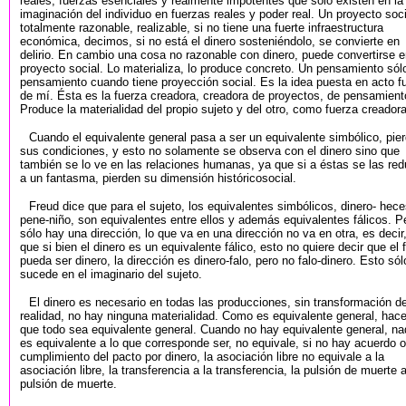
reales, fuerzas esenciales y realmente impotentes que sólo existen en la
imaginación del individuo en fuerzas reales y poder real. Un proyecto soci
totalmente razonable, realizable, si no tiene una fuerte infraestructura
económica, decimos, si no está el dinero sosteniéndolo, se convierte en
delirio. En cambio una cosa no razonable con dinero, puede convertirse 
proyecto social. Lo materializa, lo produce concreto. Un pensamiento sól
pensamiento cuando tiene proyección social. Es la idea puesta en acto f
de mí. Ésta es la fuerza creadora, creadora de proyectos, de pensamient
Produce la materialidad del propio sujeto y del otro, como fuerza creadora
Cuando el equivalente general pasa a ser un equivalente simbólico, pie
sus condiciones, y esto no solamente se observa con el dinero sino que
también se lo ve en las relaciones humanas, ya que si a éstas se las re
a un fantasma, pierden su dimensión históricosocial.
Freud dice que para el sujeto, los equivalentes simbólicos, dinero- hece
pene-niño, son equivalentes entre ellos y además equivalentes fálicos. P
sólo hay una dirección, lo que va en una dirección no va en otra, es decir
que si bien el dinero es un equivalente fálico, esto no quiere decir que el 
pueda ser dinero, la dirección es dinero-falo, pero no falo-dinero. Esto sól
sucede en el imaginario del sujeto.
El dinero es necesario en todas las producciones, sin transformación de
realidad, no hay ninguna materialidad. Como es equivalente general, hac
que todo sea equivalente general. Cuando no hay equivalente general, na
es equivalente a lo que corresponde ser, no equivale, si no hay acuerdo o
cumplimiento del pacto por dinero, la asociación libre no equivale a la
asociación libre, la transferencia a la transferencia, la pulsión de muerte a
pulsión de muerte.