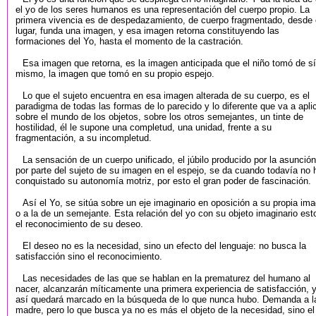
el yo de los seres humanos es una representación del cuerpo propio. La
primera vivencia es de despedazamiento, de cuerpo fragmentado, desde
lugar, funda una imagen, y esa imagen retorna constituyendo las
formaciones del Yo, hasta el momento de la castración.
Esa imagen que retorna, es la imagen anticipada que el niño tomó de sí
mismo, la imagen que tomó en su propio espejo.
Lo que el sujeto encuentra en esa imagen alterada de su cuerpo, es el
paradigma de todas las formas de lo parecido y lo diferente que va a apli
sobre el mundo de los objetos, sobre los otros semejantes, un tinte de
hostilidad, él le supone una completud, una unidad, frente a su
fragmentación, a su incompletud.
La sensación de un cuerpo unificado, el júbilo producido por la asunción
por parte del sujeto de su imagen en el espejo, se da cuando todavía no 
conquistado su autonomía motriz, por esto el gran poder de fascinación.
Así el Yo, se sitúa sobre un eje imaginario en oposición a su propia im
o a la de un semejante. Esta relación del yo con su objeto imaginario est
el reconocimiento de su deseo.
El deseo no es la necesidad, sino un efecto del lenguaje: no busca la
satisfacción sino el reconocimiento.
Las necesidades de las que se hablan en la prematurez del humano al
nacer, alcanzarán míticamente una primera experiencia de satisfacción, 
así quedará marcado en la búsqueda de lo que nunca hubo. Demanda a l
madre, pero lo que busca ya no es más el objeto de la necesidad, sino el