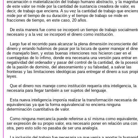
encarnación o materialización del trabajo humano abstracto, y la magnitu
de este valor se mide por la cantidad de sustancia creadora de valor, es
decir, de trabajo que encierra. A su vez la cantidad de trabajo que encierr
mide por el tiempo de su duración y el tiempo de trabajo se mide en
fracciones de tiempo, en este caso, 20 años.
De esta manera fue como se incorporó un tiempo de trabajo socialment
necesario y a la vez se incorporó el dinero como institución.
Largo fue el recorrido para alcanzar la plena dimensión inconsciente del
dinero y errando hubimos de pasar por la locura de querer manejar el dine
de manejarlo bien, y estas buenas intenciones nos hicieron caer en el
cuentagotas de lo ínfimo, donde era necesaria una versión para entrar en 
negatividad del ordenador y pasar del control de la cantidad, de la posesi
de la pasión de dominio, del atesoramiento y su falsedad, a salvar las
fronteras y las limitaciones ideológicas para entregar el dinero a sus prop
leyes.
Que el dinero nos maneje como institución requería otra inteligencia, la
necesaria para llegar también a ser sujetos del lenguaje.
Esta nueva inteligencia imponía realizar la transformación necesaria de
equivalencias ya que la forma equivalencial no encierra ninguna
determinación cuantitativa de valor.
Como ninguna mercancía puede referirse a sí misma como equivalente,
ser expresión de su propio valor, era necesario poner en relación una con 
otra, pero esto sólo no pasaba de ser una analogía.
La inclusión del trabajo fue necesaria ya que venía a aportar la humani