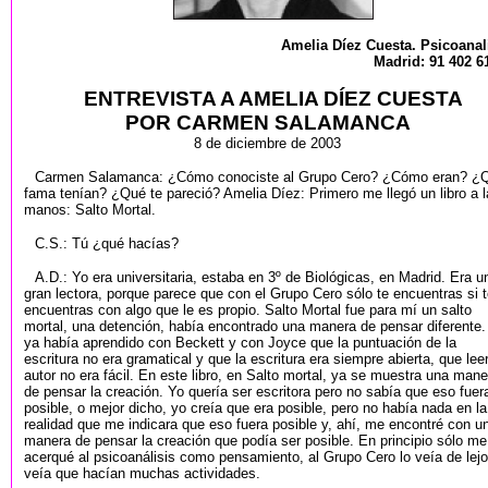
Amelia Díez Cuesta. Psicoanal
Madrid: 91 402 6
ENTREVISTA A AMELIA DÍEZ CUESTA
POR CARMEN SALAMANCA
8 de diciembre de 2003
Carmen Salamanca: ¿Cómo conociste al Grupo Cero? ¿Cómo eran? ¿
fama tenían? ¿Qué te pareció? Amelia Díez: Primero me llegó un libro a 
manos: Salto Mortal.
C.S.: Tú ¿qué hacías?
A.D.: Yo era universitaria, estaba en 3º de Biológicas, en Madrid. Era u
gran lectora, porque parece que con el Grupo Cero sólo te encuentras si 
encuentras con algo que le es propio. Salto Mortal fue para mí un salto
mortal, una detención, había encontrado una manera de pensar diferente.
ya había aprendido con Beckett y con Joyce que la puntuación de la
escritura no era gramatical y que la escritura era siempre abierta, que lee
autor no era fácil. En este libro, en Salto mortal, ya se muestra una mane
de pensar la creación. Yo quería ser escritora pero no sabía que eso fuer
posible, o mejor dicho, yo creía que era posible, pero no había nada en la
realidad que me indicara que eso fuera posible y, ahí, me encontré con u
manera de pensar la creación que podía ser posible. En principio sólo me
acerqué al psicoanálisis como pensamiento, al Grupo Cero lo veía de lejo
veía que hacían muchas actividades.