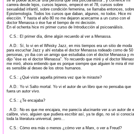
se le puede acercar una persona que sea psicoanalista", y comencé mi
carrera desde lejos, cursos lejanos, empecé en el 78, cursos sobre
sexualidad infantil, sobre condición femenina, se llamaba entonces, sobr
Epistemología. Todos los cursos que daban, algunos, no todos. Hice mi
elección. Y hasta el año 80 no me dejaron acercarme a un curso con el
doctor Menassa o ése fue el tiempo de mi decisión.
En el ochenta hice mi primer curso de Introducción al psicoanálisis.
C.S.: El primer día, dime algún recuerdo al ver a Menassa.
A.D.: Sí, lo vi en el Whisky Jazz, en mis tiempos era un sitio de moda
para escuchar Jazz y ahí estaba el doctor Menassa rodeado como de 50
personas, yo iba con un amigo que estudiaba con el doctor Menassa y m
dijo "ése es el doctor Menassa". Yo recuerdo que miré y el doctor Menas
me miró, ahora entiendo que es porque siempre que alguien le mira él mir
es sensible al deseo de los otros humanos.
C.S.: ¿Qué viste aquella primera vez que le miraste?
A.D.: Yo vi Salto mortal. Yo vi el autor de un libro que no pensaba que
fuera un autor vivo.
C.S.: ¿Te encajaba?
A.D.: No es que me encajara, me parecía alucinante ver a un autor de 
calibre, vivo, alguien que pudiera escribir así, ya te digo, no sé si conocí
toda la literatura universal, pero…
C.S.: Cómo era más o menos ¿cómo ver a Marx, o ver a Freud?