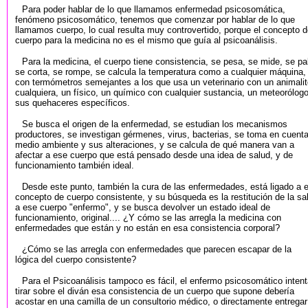
Para poder hablar de lo que llamamos enfermedad psicosomática,
fenómeno psicosomático, tenemos que comenzar por hablar de lo que
llamamos cuerpo, lo cual resulta muy controvertido, porque el concepto 
cuerpo para la medicina no es el mismo que guía al psicoanálisis.
Para la medicina, el cuerpo tiene consistencia, se pesa, se mide, se pa
se corta, se rompe, se calcula la temperatura como a cualquier máquina,
con termómetros semejantes a los que usa un veterinario con un animalit
cualquiera, un físico, un químico con cualquier sustancia, un meteorólog
sus quehaceres específicos.
Se busca el origen de la enfermedad, se estudian los mecanismos
productores, se investigan gérmenes, virus, bacterias, se toma en cuenta
medio ambiente y sus alteraciones, y se calcula de qué manera van a
afectar a ese cuerpo que está pensado desde una idea de salud, y de
funcionamiento también ideal.
Desde este punto, también la cura de las enfermedades, está ligado a 
concepto de cuerpo consistente, y su búsqueda es la restitución de la sa
a ese cuerpo "enfermo", y se busca devolver un estado ideal de
funcionamiento, original.... ¿Y cómo se las arregla la medicina con
enfermedades que están y no están en esa consistencia corporal?
¿Cómo se las arregla con enfermedades que parecen escapar de la
lógica del cuerpo consistente?
Para el Psicoanálisis tampoco es fácil, el enfermo psicosomático inten
tirar sobre el diván esa consistencia de un cuerpo que supone debería
acostar en una camilla de un consultorio médico, o directamente entregar