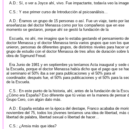
A.D.: Sí, o ver a Joyce ahí, vivo. Fue impactante, todavía veo la image
C.S.: Y ese primer curso de Introducción al psicoanálisis...
A.D.: Éramos un grupo de 15 personas o así. Fue un viaje, tanto por la
enseñanzas del doctor Menassa como por los compañeros que en ese
momento se gestaron, porque ahí se gestó la fundación de la
Escuela, no ahí, me imagino que lo estaba gestando el pensamiento de
doctor Menassa y el doctor Menassa tenía varios grupos que son los que
unieron, personas de diferentes grupos, de distintos niveles para hacer u
grupo de estudio con el doctor Menassa de tres años de duración sobre l
obra de Sigmund Freud.
Era Junio de 1981 y en septiembre ya teníamos Acta inaugural y sede 
la Escuela, porque el doctor Menassa había dicho que el pago que se ha
al seminario el 50% iba a ser para publicaciones y el 50% para el
coordinador, después fue, el 50% para publicaciones y el 50% para la se
de la Escuela.
C.S.: En este punto de la historia, ahí, antes de la fundación de la Esc
¿Cómo era España? Eso diferente que tú veías en la manera de pensar d
Grupo Cero, con algún dato más.
A.D.: España estaba en la época del destape, Franco acababa de morir
noviembre del 75, todos los jóvenes teníamos una idea de libertad, más 
libertad de palabra, libertad sexual o libertad de hacer…
C.S.: ¿Ansia más que idea?