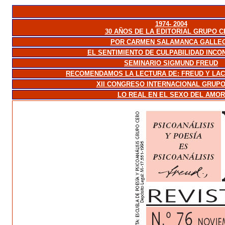
1974- 2004
30 AÑOS DE LA EDITORIAL GRUPO 
POR CARMEN SALAMANCA GALLE
EL SENTIMIENTO DE CULPABILIDAD INCO
SEMINARIO SIGMUND FREUD
RECOMENDAMOS LA LECTURA DE: FREUD Y LAC
XII CONGRESO INTERNACIONAL GRUP
LO REAL EN EL SEXO DEL AMOR