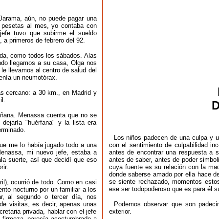
el Jarama, aún, no puede pagar una
l pesetas al mes, yo contaba con
 jefe tuvo que subirme el sueldo
 a primeros de febrero del 92.
nda, como todos los sábados. Alas
do llegamos a su casa, Olga nos
le llevamos al centro de salud del
Tenía un neumotórax.
ás cercano: a 30 km., en Madrid y
l.
D
mañana. Menassa cuenta que no se
ejaría "huérfana" y la lista era
erminado.
Los niños padecen de una culpa y un
que me lo había jugado todo a una
con el sentimiento de culpabilidad in
Menassa, mi nuevo jefe, estaba a
antes de encontrar una respuesta a 
la suerte, así que decidí que eso
antes de saber, antes de poder simbol
ir.
cuya fuente es su relación con la mad
donde saberse amado por ella hace desa
se siente rechazado, momentos estos
il), ocurrió de todo. Como en casi
ese ser todopoderoso que es para él s
nto nocturno por un familiar a los
, al segundo o tercer día, nos
 de visitas, es decir, apenas unas
Podemos observar que son padecimie
retaria privada, hablar con el jefe
exterior.
 firmeza, parecía acostumbrado a