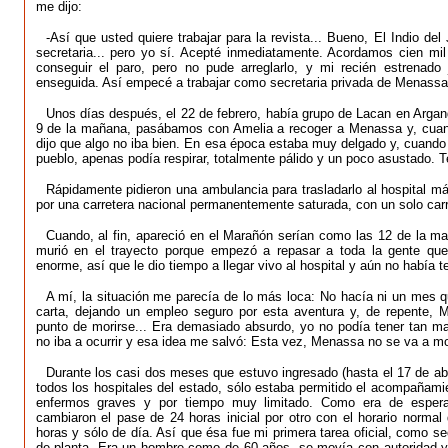
me dijo:
-Así que usted quiere trabajar para la revista... Bueno, El Indio d
secretaria... pero yo sí. Acepté inmediatamente. Acordamos cien mi
conseguir el paro, pero no pude arreglarlo, y mi recién estrenado
enseguida. Así empecé a trabajar como secretaria privada de Menassa,
Unos días después, el 22 de febrero, había grupo de Lacan en Arga
9 de la mañana, pasábamos con Amelia a recoger a Menassa y, cuan
dijo que algo no iba bien. En esa época estaba muy delgado y, cuando 
pueblo, apenas podía respirar, totalmente pálido y un poco asustado. 
Rápidamente pidieron una ambulancia para trasladarlo al hospital m
por una carretera nacional permanentemente saturada, con un solo carri
Cuando, al fin, apareció en el Marañón serían como las 12 de la 
murió en el trayecto porque empezó a repasar a toda la gente que d
enorme, así que le dio tiempo a llegar vivo al hospital y aún no había t
A mí, la situación me parecía de lo más loca: No hacía ni un mes 
carta, dejando un empleo seguro por esta aventura y, de repente, 
punto de morirse... Era demasiado absurdo, yo no podía tener tan ma
no iba a ocurrir y esa idea me salvó: Esta vez, Menassa no se va a mor
Durante los casi dos meses que estuvo ingresado (hasta el 17 de abr
todos los hospitales del estado, sólo estaba permitido el acompañamie
enfermos graves y por tiempo muy limitado. Como era de esperar
cambiaron el pase de 24 horas inicial por otro con el horario normal
horas y sólo de día. Así que ésa fue mi primera tarea oficial, como sec
de planta. Era un hombre como de 60 años, se movía con autoridad y