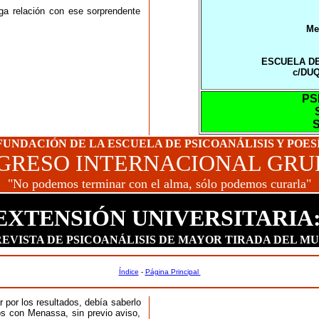
rga relación con ese sorprendente
Me
ESCUELA DE
c/DUQ
PS
 FUNDACIÓN DE LA ESCUELA DE PSICOANÁLISIS Y POE
NGRESO INTERNACIONAL GRU
"No podemos terminar con el alma, sólo podemos curarla"
EXTENSIÓN UNIVERSITARIA
REVISTA DE PSICOANÁLISIS DE MAYOR TIRADA DEL M
Índice
-
Página Principal
 por los resultados, debía saberlo
mos con Menassa, sin previo aviso,