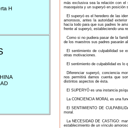
más exclusiva sea la relación con el 
masoquista y un superyó en posición s
rta H
El superyó es el heredero de las ide
amorosos, antes la autoridad exterio
hacía todo para que sus padres le ama
frente al superyó, estableciendo una re
Como si no pudiera pasar de la famil
de los maestros sus padres pasarán al
S
El sentimiento de culpabilidad se 
otras motivaciones.
El sentimiento de culpabilidad es lo q
Diferenciar superyó, conciencia mor
CHINA
nos permitirá darnos cuenta que so
distintos aspectos de ésta.
DAD
El SUPERYÓ es una instancia psíquic
La CONCIENCIA MORAL es una funci
El SENTIMIENTO DE CULPABILIDAD d
moral.
La NECESIDAD DE CASTIGO: manifes
establecimiento de un vínculo amoroso 