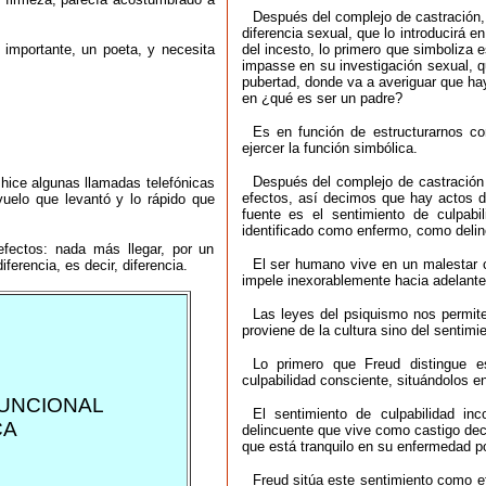
Después del complejo de castración,
diferencia sexual, que lo introducirá 
importante, un poeta, y necesita
del incesto, lo primero que simboliza e
impasse en su investigación sexual, q
pubertad, donde va a averiguar que ha
en ¿qué es ser un padre?
Es en función de estructurarnos 
ejercer la función simbólica.
Después del complejo de castración 
 hice algunas llamadas telefónicas
efectos, así decimos que hay actos d
vuelo que levantó y lo rápido que
fuente es el sentimiento de culpabi
identificado como enfermo, como deli
ectos: nada más llegar, por un
El ser humano vive en un malestar c
ferencia, es decir, diferencia.
impele inexorablemente hacia adelante
Las leyes del psiquismo nos permiten
proviene de la cultura sino del sentimie
Lo primero que Freud distingue es
culpabilidad consciente, situándolos en
UNCIONAL
El sentimiento de culpabilidad in
CA
delincuente que vive como castigo decl
que está tranquilo en su enfermedad p
Freud sitúa este sentimiento como ef