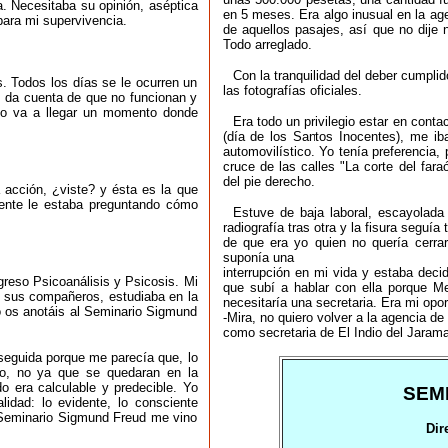
ia. Necesitaba su opinión, aséptica
en 5 meses. Era algo inusual en la ag
para mi supervivencia.
de aquellos pasajes, así que no dije 
Todo arreglado.
Con la tranquilidad del deber cumpli
. Todos los días se le ocurren un
las fotografías oficiales.
e da cuenta de que no funcionan y
 o va a llegar un momento donde
Era todo un privilegio estar en conta
(día de los Santos Inocentes), me ib
automovilístico. Yo tenía preferencia,
cruce de las calles "La corte del fara
del pie derecho.
 acción, ¿viste? y ésta es la que
ente le estaba preguntando cómo
Estuve de baja laboral, escayolada
radiografía tras otra y la fisura segu
de que era yo quien no quería cerrar
suponía una
interrupción en mi vida y estaba deci
greso Psicoanálisis y Psicosis. Mi
que subí a hablar con ella porque M
e sus compañeros, estudiaba en la
necesitaría una secretaria. Era mi opor
no os anotáis al Seminario Sigmund
-Mira, no quiero volver a la agencia de 
como secretaria de El Indio del Jarama
seguida porque me parecía que, lo
no, no ya que se quedaran en la
do era calculable y predecible. Yo
SEM
idad: lo evidente, lo consciente
el Seminario Sigmund Freud me vino
Dir