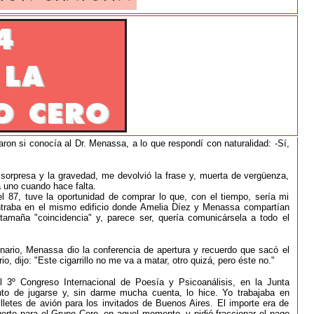
aron si conocía al Dr. Menassa, a lo que respondí con naturalidad: -Sí,
a sorpresa y la gravedad, me devolvió la frase y, muerta de vergüenza,
a uno cuando hace falta.
l 87, tuve la oportunidad de comprar lo que, con el tiempo, sería mi
ntraba en el mismo edificio donde Amelia Díez y Menassa compartían
amaña "coincidencia" y, parece ser, quería comunicársela a todo el
nario, Menassa dio la conferencia de apertura y recuerdo que sacó el
o, dijo: "Este cigarrillo no me va a matar, otro quizá, pero éste no."
 3º Congreso Internacional de Poesía y Psicoanálisis, en la Junta
to de jugarse y, sin darme mucha cuenta, lo hice. Yo trabajaba en
lletes de avión para los invitados de Buenos Aires. El importe era de
erte para el Grupo Cero, en aquel momento, y pidió fraccionar el pago