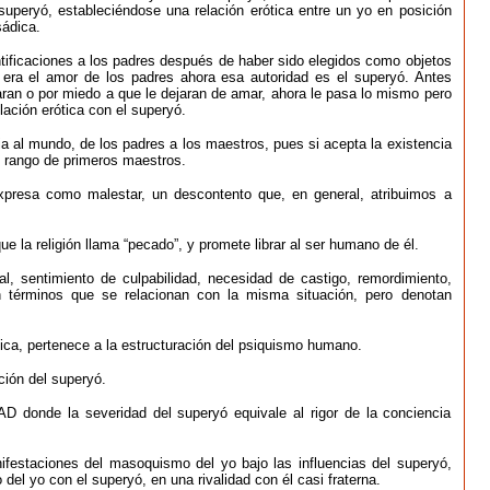
superyó, estableciéndose una relación erótica entre un yo en posición
ádica.
ntificaciones a los padres después de haber sido elegidos como objetos
r era el amor de los padres ahora esa autoridad es el superyó. Antes
ran o por miedo a que le dejaran de amar, ahora le pasa lo mismo pero
lación erótica con el superyó.
ia al mundo, de los padres a los maestros, pues si acepta la existencia
 rango de primeros maestros.
expresa como malestar, un descontento que, en general, atribuimos a
ue la religión llama “pecado”, y promete librar al ser humano de él.
al, sentimiento de culpabilidad, necesidad de castigo, remordimiento,
n términos que se relacionan con la misma situación, pero denotan
a, pertenece a la estructuración del psiquismo humano.
ón del superyó.
onde la severidad del superyó equivale al rigor de la conciencia
taciones del masoquismo del yo bajo las influencias del superyó,
del yo con el superyó, en una rivalidad con él casi fraterna.