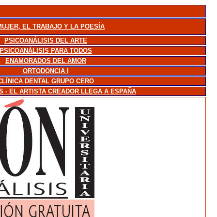
MUJER, EL TRABAJO Y LA POESÍA
PSICOANÁLISIS DEL ARTE
PSICOANÁLISIS PARA TODOS
ENAMORADOS DEL AMOR
ORTODONCIA I
CLÍNICA DENTAL GRUPO CERO
S - EL ARTISTA CREADOR LLEGA A ESPAÑA