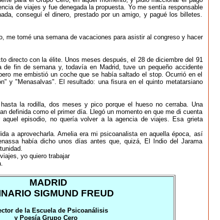
encia de viajes y fue denegada la propuesta. Yo me sentía responsable
nada, conseguí el dinero, prestado por un amigo, y pagué los billetes.
do, me tomé una semana de vacaciones para asistir al congreso y hacer
cto directo con la élite. Unos meses después, el 28 de diciembre del 91
a de fin de semana y, todavía en Madrid, tuve un pequeño accidente
 pero me embistió un coche que se había saltado el stop. Ocurrió en el
ón" y "Menasalvas". El resultado: una fisura en el quinto metatarsiano
 hasta la rodilla, dos meses y pico porque el hueso no cerraba. Una
ía tan definida como el primer día. Llegó un momento en que me di cuenta
 aquel episodio, no quería volver a la agencia de viajes. Esa grieta
dida a aprovecharla. Amelia era mi psicoanalista en aquella época, así
enassa había dicho unos días antes que, quizá, El Indio del Jarama
tunidad.
viajes, yo quiero trabajar
.
MADRID
INARIO SIGMUND FREUD
ector de la Escuela de Psicoanálisis
y Poesía Grupo Cero