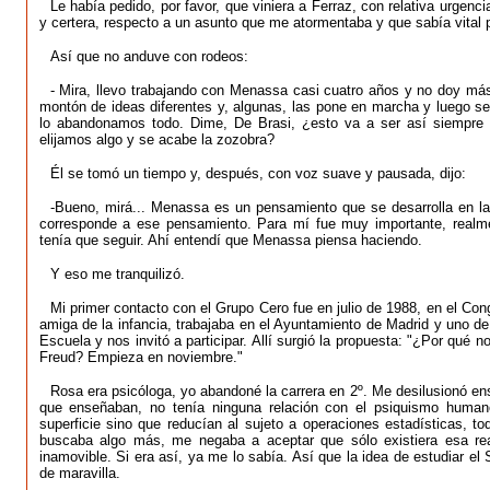
Le había pedido, por favor, que viniera a Ferraz, con relativa urgenc
y certera, respecto a un asunto que me atormentaba y que sabía vital 
Así que no anduve con rodeos:
- Mira, llevo trabajando con Menassa casi cuatro años y no doy más
montón de ideas diferentes y, algunas, las pone en marcha y luego s
lo abandonamos todo. Dime, De Brasi, ¿esto va a ser así siempre
elijamos algo y se acabe la zozobra?
Él se tomó un tiempo y, después, con voz suave y pausada, dijo:
-Bueno, mirá... Menassa es un pensamiento que se desarrolla en la
corresponde a ese pensamiento. Para mí fue muy importante, realm
tenía que seguir. Ahí entendí que Menassa piensa haciendo.
Y eso me tranquilizó.
Mi primer contacto con el Grupo Cero fue en julio de 1988, en el Con
amiga de la infancia, trabajaba en el Ayuntamiento de Madrid y uno d
Escuela y nos invitó a participar. Allí surgió la propuesta: "¿Por qué 
Freud? Empieza en noviembre."
Rosa era psicóloga, yo abandoné la carrera en 2º. Me desilusionó en
que enseñaban, no tenía ninguna relación con el psiquismo huma
superficie sino que reducían al sujeto a operaciones estadísticas, to
buscaba algo más, me negaba a aceptar que sólo existiera esa real
inamovible. Si era así, ya me lo sabía. Así que la idea de estudiar 
de maravilla.