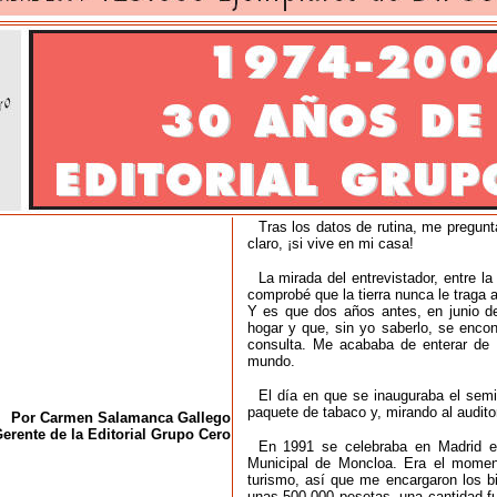
Tras los datos de rutina, me pregunt
claro, ¡si vive en mi casa!
La mirada del entrevistador, entre l
comprobé que la tierra nunca le traga 
Y es que dos años antes, en junio de
hogar y que, sin yo saberlo, se enco
consulta. Me acababa de enterar de t
mundo.
El día en que se inauguraba el semi
paquete de tabaco y, mirando al auditori
Por Carmen Salamanca Gallego
erente de la Editorial Grupo Cero
En 1991 se celebraba en Madrid el
Municipal de Moncloa. Era el momen
turismo, así que me encargaron los bi
unas 500.000 pesetas, una cantidad fu