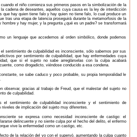
 cuando el niño comienza sus primeros pasos en la simbolización de la
en la cadena de deseantes, aquellos cuya causa es la ley de interdicción
s que hay quien tiene falo y hay quien no tiene falo, lo cual produce un
ue tras una etapa de latencia proseguirá durante la metamorfosis de la
y hombre y hay mujer, y la pregunta ¿qué es un padre? se transformará
como un lenguaje que accedemos al orden simbólico, donde podemos
el sentimiento de culpabilidad es inconsciente, sólo sabemos por sus
elictivos por sentimiento de culpabilidad, que hay enfermedades cuya
lidad, que si el sujeto no sabe arreglárselas con la culpa acabará
ncuente, como drogadicto, viéndose conducido a esa condena.
onstante, se sabe caduco y poco probable, su propia temporalidad le
.
 observar, gracias al trabajo de Freud, que el malestar del sujeto no
nto de culpabilidad.
 el sentimiento de culpabilidad inconsciente y el sentimiento de
 niveles de implicación del sujeto muy diferentes.
consciente se expresa como necesidad inconsciente de castigo: el
ararse delincuente y no siente culpa por el hecho del delito, el enfermo
orque vive la enfermedad como un castigo, etc.
ecto de la relación del yo con el superyó, aumentando la culpa cuanto