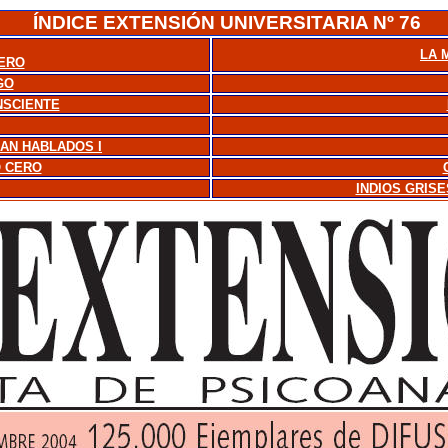
ÍNDICE
EXTENSIÓN UNIVERSITARIA Nº 76
LA 
CERO
GO
NSCIENTE
AN HABLADOS I
O CERO
INDIOS GRISE