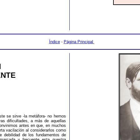
Índice
-
Página Principal
N
ENTE
iste se sirve -la metáfora- no hemos
vas dificultades, a más de aquellas
 convinimos antes en que, en muchos
rta vacilación al considerarlos como
te debilidad de los fundamentos de
 marcada y frecuente esta nuestra