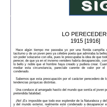
LO PERECEDE
1915 [1916]
Hace algún tiempo me paseaba yo por una florida campiña 
taciturno y de un joven pero ya célebre poeta que admiraba la belle
sin poder solazarse con ella, pues le preocupaba la idea de que t
perecer, de que ya en el invierno venidero habría desaparecido, c
lo bello y noble que el hombre haya creado y pudiera crear. Cua
mediar esta circunstancia, parecíale carente de valor por e
condenado.
Sabemos que esta preocupación por el carácter perecedero de lo 
tendencias psíquicas distintas.
Una conduce al amargado hastío del mundo que sentía el joven poet
pretendida fatalidad.
¡No! ¡Es imposible que todo ese esplendor de la Naturaleza y de
y del mundo exterior, realmente esté condenado a desaparecer e