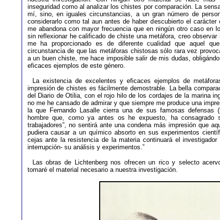
inseguridad como al analizar los chistes por comparación. La sens
mí, sino, en iguales circunstancias, a un gran número de perso
considerarlo como tal aun antes de haber descubierto el carácter 
me abandona con mayor frecuencia que en ningún otro caso en l
sin reflexionar he calificado de chiste una metáfora, creo observar
me ha proporcionado es de diferente cualidad que aquel que
circunstancia de que las metáforas chistosas sólo rara vez provoc
a un buen chiste, me hace imposible salir de mis dudas, obligánd
eficaces ejemplos de este género.
La existencia de excelentes y eficaces ejemplos de metáfor
impresión de chistes es fácilmente demostrable. La bella comparac
del Diario de Otilia, con el rojo hilo de los cordajes de la marina i
no me he cansado de admirar y que siempre me produce una impres
la que Fernando Lasalle cierra una de sus famosas defensas (l
hombre que, como ya antes os he expuesto, ha consagrado s
trabajadores”, no sentirá ante una condena más impresión que aque
pudiera causar a un químico absorto en sus experimentos científ
cejas ante la resistencia de la materia continuará el investigado
interrupción- su análisis y experimentos.”
Las obras de Lichtenberg nos ofrecen un rico y selecto acerv
tomaré el material necesario a nuestra investigación.