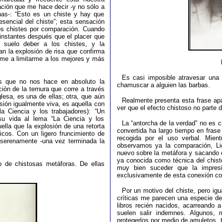
ación que me hace decir -y no sólo a
nas-: “Esto es un chiste y hay que
esencial del chiste”; esta sensación
os chistes por comparación. Cuando
 instantes después que el placer que
 suelo deber a los chistes, y la
an la explosión de risa que confirma
ome a limitarme a los mejores y más
Es casi imposible atravesar una
as que no nos hace en absoluto la
chamuscar a alguien las barbas.
ión de la ternura que corre a través
nglesa, es una de ellas; otra, que aún
Realmente presenta esta frase apa
ión igualmente viva, es aquella con
ver que el efecto chistoso no parte
a Ciencia y los trabajadores): “Un
u vida al lema “La Ciencia y los
La “antorcha de la verdad” no es c
lla que la explosión de una retorta
convertida ha largo tiempo en fras
icos. Con un ligero fruncimiento de
recogida por el uso verbal. Mien
r serenamente -una vez terminada la
observamos ya la comparación, Lic
nuevo sobre la metáfora y sacando d
ya conocida como técnica del chiste
o de chistosas metáforas. De ellas
muy bien suceder que la impresi
exclusivamente de esta conexión con
Por un motivo del chiste, pero igu
críticas me parecen una especie de
libros recién nacidos, acarreando 
suelen salir indemnes. Algunos, 
protegerlos por medio de amuletos, t