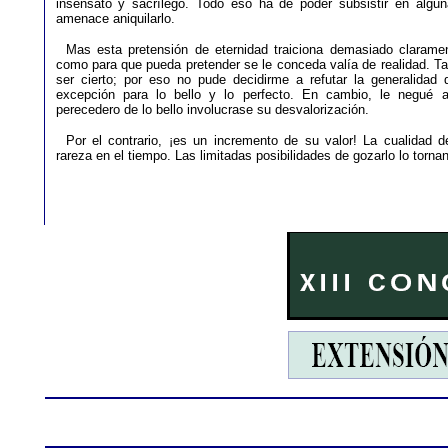
insensato y sacrílego. Todo eso ha de poder subsistir en alguna
amenace aniquilarlo.
Mas esta pretensión de eternidad traiciona demasiado claramen
como para que pueda pretender se le conceda valía de realidad. Ta
ser cierto; por eso no pude decidirme a refutar la generalidad
excepción para lo bello y lo perfecto. En cambio, le negué a
perecedero de lo bello involucrase su desvalorización.
Por el contrario, ¡es un incremento de su valor! La cualidad 
rareza en el tiempo. Las limitadas posibilidades de gozarlo lo torna