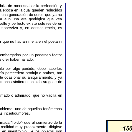
abría de menoscabar la perfección y
una época en la cual queden reducidos
 una generación de seres que ya no
ra aun una era geológica que vea
bello y perfecto existe sólo reside en
 sobreviva y, en consecuencia, es
 que no hacían mella en el poeta ni
 embargados por un poderoso factor
e creí haber hallado.
uelo por algo perdido, debe haberles
ería perecedera produjo a ambos, tan
de ocasionar su aniquilamiento, y ya
rsonas sintieron inhibido su goce de
o amado o admirado, que no vacila en
 problema, uno de aquellos fenómenos
as incertidumbres.
mada “libido”- que al comienzo de la
 realidad muy precozmente- dirigirse
s en nuestro yo. Si los objetos son