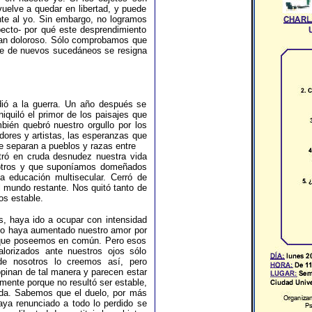
vuelve a quedar en libertad, y puede
ente al yo. Sin embargo, no logramos
pecto- por qué este desprendimiento
 tan doloroso. Sólo comprobamos que
pone de nuevos sucedáneos se resigna
edió a la guerra. Un año después se
quiló el primor de los paisajes que
bién quebró nuestro orgullo por los
dores y artistas, las esperanzas que
e separan a pueblos y razas entre
stró en cruda desnudez nuestra vida
osotros y que suponíamos domeñados
a educación multisecular. Cerró de
el mundo restante. Nos quitó tanto de
s estable.
s, haya ido a ocupar con intensidad
nto haya aumentado nuestro amor por
 lo que poseemos en común. Pero esos
lorizados ante nuestros ojos sólo
de nosotros lo creemos así, pero
pinan de tal manera y parecen estar
mente porque no resultó ser estable,
ida. Sabemos que el duelo, por más
a renunciado a todo lo perdido se