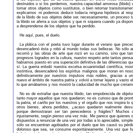
destruidos o si los perdemos, nuestra capacidad amorosa (libido) 
tomar otros objetos como sustitutos, o bien retornar transitoriam
explicarnos -ni podemos deducir todavía ninguna hipótesis al res
de la libido de sus objetos debe ser, necesariamente, un proceso
la libido se aferra a sus objetos y que ni siquiera cuando ya dis
a desprenderse de los objetos que ha perdido.
He aquí, pues, el duelo.
La plática con el poeta tuvo lugar durante el verano que prec
desencadenó ésta y robó al mundo todas sus bellezas. No sólo ani
recorrió y las obras de arte que rozó en su camino, sino que tam
progresos logrados en la cultura, nuestro respeto ante tantos pensa
habíamos puesto en una superación definitiva de las diferencias qu
sí. La guerra enlodó nuestra excelsa ecuanimidad científica, mo
instintiva, desencadenó los espíritus malignos que moran en n
definitivamente por nuestros impulsos más nobles, gracias a un
nuevo el ámbito de nuestra patria y volvió a tornar lejano y vasto 
lo que amábamos y nos mostró la caducidad de mucho que creíamo
No es de extrañar que nuestra libido, tan empobrecida de objeto
tanto mayor aquellos que nos quedaron; no es curioso que de pro
la patria, el cariño por los nuestros y el orgullo que nos inspira
otros bienes, ahora perdidos, ¿acaso quedaron realmente desva
porque demostraran ser tan perecederos y frágiles? Muchos 
injustamente, según pienso una vez más. Me parece que quienes o
dispuestos a renunciar de una vez por todas a lo apreciable, simple
sólo se encuentran agobiados por el duelo que les causó su pérd
doloroso que sea, se consume espontáneamente. Una vez que hay