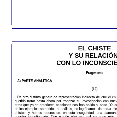
EL CHISTE
Y SU RELACIÓ
CON LO INCONSCI
Fragmento
A) PARTE ANALÍTICA
(12)
De otro distinto género de representación indirecta de que el ch
querido tratar hasta ahora por tropezar su investigación con nue
otras que ya en anteriores ocasiones nos han salido al paso. Ya
de los ejemplos sometidos al análisis, no lográbamos desterrar cie
chistes, y hemos reconocido, en esta inseguridad, una alarman
nuestra investigación. Con ningún otro material se hace más