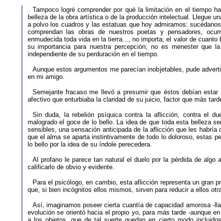
Tampoco logré comprender por qué la limitación en el tiempo h
belleza de la obra artística o de la producción intelectual. Llegue 
a polvo los cuadros y las estatuas que hoy admiramos: sucédanos
comprendan las obras de nuestros poetas y pensadores, ocur
enmudecida toda vida en la tierra..., no importa; el valor de cuanto 
su importancia para nuestra percepción; no es menester que la
independiente de su perduración en el tiempo.
Aunque estos argumentos me parecían inobjetables, pude advertir
en mi amigo.
Semejante fracaso me llevó a presumir que éstos debían estar
afectivo que enturbiaba la claridad de su juicio, factor que más tard
Sin duda, la rebelión psíquica contra la aflicción, contra el d
malogrado el goce de lo bello. La idea de que toda esta belleza s
sensibles, una sensación anticipada de la aflicción que les habría 
que el alma se aparta instintivamente de todo lo doloroso, estas pe
lo bello por la idea de su índole perecedera.
Al profano le parece tan natural el duelo por la pérdida de alg
calificarlo de obvio y evidente.
Para el psicólogo, en cambio, esta aflicción representa un gran
que, si bien incógnitos ellos mismos, sirven para reducir a ellos otr
Así, imaginamos poseer cierta cuantía de capacidad amorosa -lla
evolución se orientó hacia el propio yo, para más tarde -aunque en
a los objetos, que de tal suerte quedan en cierto modo incluido