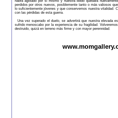
habrá agotado por sí mismo y nuestra libido quedará nuevamente e
perdidos por otros nuevos, posiblemente tanto o más valiosos qu
lo suficientemente jóvenes y que conservemos nuestra vitalidad. C
con las pérdidas de esta guerra.
Una vez superado el duelo, se advertirá que nuestra elevada es
sufrido menoscabo por la experiencia de su fragilidad. Volveremos 
destruido, quizá en terreno más firme y con mayor perennidad.
www.momgallery.