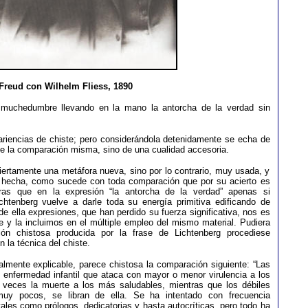
Freud con Wilhelm Fliess, 1890
 muchedumbre llevando en la mano la antorcha de la verdad sin
riencias de chiste; pero considerándola detenidamente se echa de
 de la comparación misma, sino de una cualidad accesoria.
iertamente una metáfora nueva, sino por lo contrario, muy usada, y
e hecha, como sucede con toda comparación que por su acierto es
tras que en la expresión “la antorcha de la verdad” apenas si
htenberg vuelve a darle toda su energía primitiva edificando de
e ella expresiones, que han perdido su fuerza significativa, nos es
 y la incluimos en el múltiple empleo del mismo material. Pudiera
ón chistosa producida por la frase de Lichtenberg procediese
 la técnica del chiste.
almente explicable, parece chistosa la comparación siguiente: “Las
 enfermedad infantil que ataca con mayor o menor virulencia a los
a veces la muerte a los más saludables, mientras que los débiles
muy pocos, se libran de ella. Se ha intentado con frecuencia
ales como prólogos, dedicatorias y hasta autocríticas, pero todo ha