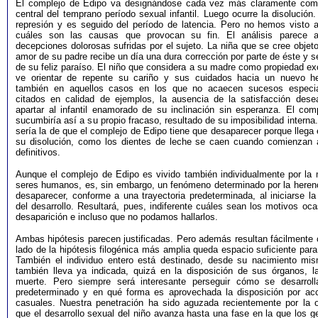
El complejo de Edipo va designándose cada vez más claramente com
central del temprano período sexual infantil. Luego ocurre la disolució
represión y es seguido del período de latencia. Pero no hemos visto 
cuáles son las causas que provocan su fin. El análisis parece atr
decepciones dolorosas sufridas por el sujeto. La niña que se cree objeto
amor de su padre recibe un día una dura corrección por parte de éste y 
de su feliz paraíso. El niño que considera a su madre como propiedad ex
ve orientar de repente su cariño y sus cuidados hacia un nuevo he
también en aquellos casos en los que no acaecen sucesos especi
citados en calidad de ejemplos, la ausencia de la satisfacción des
apartar al infantil enamorado de su inclinación sin esperanza. El com
sucumbiría así a su propio fracaso, resultado de su imposibilidad interna.
sería la de que el complejo de Edipo tiene que desaparecer porque lleg
su disolución, como los dientes de leche se caen cuando comienzan 
definitivos.
Aunque el complejo de Edipo es vivido también individualmente por la 
seres humanos, es, sin embargo, un fenómeno determinado por la herenc
desaparecer, conforme a una trayectoria predeterminada, al iniciarse la
del desarrollo. Resultará, pues, indiferente cuáles sean los motivos oc
desaparición e incluso que no podamos hallarlos.
Ambas hipótesis parecen justificadas. Pero además resultan fácilmente c
lado de la hipótesis filogénica más amplia queda espacio suficiente para
También el individuo entero está destinado, desde su nacimiento mis
también lleva ya indicada, quizá en la disposición de sus órganos, 
muerte. Pero siempre será interesante perseguir cómo se desarroll
predeterminado y en qué forma es aprovechada la disposición por ac
casuales. Nuestra penetración ha sido aguzada recientemente por la 
que el desarrollo sexual del niño avanza hasta una fase en la que los g