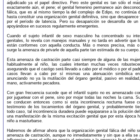
adjudicado ya el papel directivo. Pero este genital es tan sólo el ma
exactamente aún, el pene; el genital femenino permanece aún desconoc
fálica, que es al mismo tiempo la del complejo de Edipo, no continúa d
hasta constituir una organización genital definitiva, sino que desaparece 
por el período de latencia. Pero su desaparición se desarrolla de un
apoyándose en sucesos regularmente emergentes.
Cuando el sujeto infantil de sexo masculino ha concentrado su int
genitales, lo revela con manejos manuales y no tarda en advertir que 
están conformes con aquella conducta. Más o menos precisa, más o 
surge la amenaza de privarle de aquella parte tan estimada de su cuerpo.
Esta amenaza de castración parte casi siempre de alguna de las muje
habitualmente al niño, las cuales intentan muchas veces robustece
asegurando que el castigo será llevado a cabo por el médico o por el pad
casos llevan a cabo por sí mismas una atenuación simbólica e
anunciando no ya la mutilación del órgano genital, pasivo en realidad,
mano, activamente pecadora.
Con gran frecuencia sucede que el infantil sujeto no es amenazado con
por juguetear con el pene, sino por mojar todas las noches la cama. S
se conducen entonces como si esta incontinencia nocturna fuese c
testimonio de los tocamientos del órgano genital, y probablemente ti
todo caso, tal incontinencia duradera puede equipararse a la polución del
una manifestación de la misma excitación genital que por esta época h
niño a masturbarse.
Habremos de afirmar ahora que la organización genital fálica del niño 
amenaza de castración, aunque no inmediatamente y sin que a ella se 
influencias, pues el niño no presta al principio a la amenaza fe ni obedie