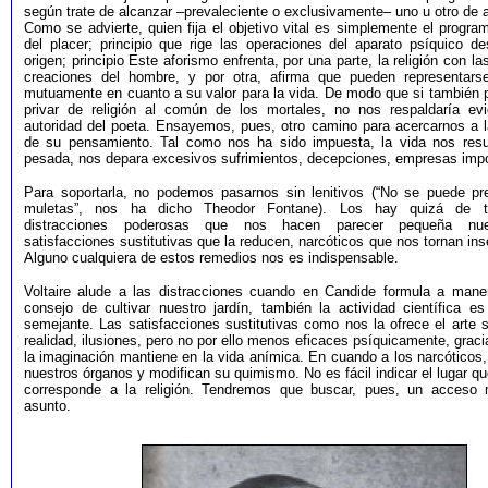
según trate de alcanzar –prevaleciente o exclusivamente– uno u otro de a
Como se advierte, quien fija el objetivo vital es simplemente el program
del placer; principio que rige las operaciones del aparato psíquico 
origen; principio Este aforismo enfrenta, por una parte, la religión con 
creaciones del hombre, y por otra, afirma que pueden representarse
mutuamente en cuanto a su valor para la vida. De modo que si también 
privar de religión al común de los mortales, no nos respaldaría ev
autoridad del poeta. Ensayemos, pues, otro camino para acercarnos a 
de su pensamiento. Tal como nos ha sido impuesta, la vida nos res
pesada, nos depara excesivos sufrimientos, decepciones, empresas impo
Para soportarla, no podemos pasarnos sin lenitivos (“No se puede pre
muletas”, nos ha dicho Theodor Fontane). Los hay quizá de tr
distracciones poderosas que nos hacen parecer pequeña nues
satisfacciones sustitutivas que la reducen, narcóticos que nos tornan inse
Alguno cualquiera de estos remedios nos es indispensable.
Voltaire alude a las distracciones cuando en Candide formula a mane
consejo de cultivar nuestro jardín, también la actividad científica es
semejante. Las satisfacciones sustitutivas como nos la ofrece el arte s
realidad, ilusiones, pero no por ello menos eficaces psíquicamente, graci
la imaginación mantiene en la vida anímica. En cuando a los narcóticos,
nuestros órganos y modifican su quimismo. No es fácil indicar el lugar qu
corresponde a la religión. Tendremos que buscar, pues, un acceso 
asunto.