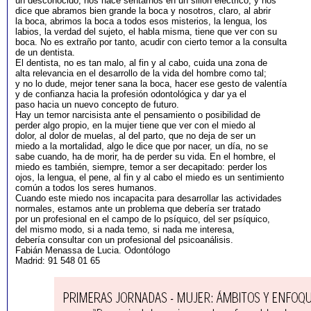
un desconocido, nos hace sentarnos en un sillón eléctrico, y nos
dice que abramos bien grande la boca y nosotros, claro, al abrir
la boca, abrimos la boca a todos esos misterios, la lengua, los
labios, la verdad del sujeto, el habla misma, tiene que ver con su
boca. No es extraño por tanto, acudir con cierto temor a la consulta
de un dentista.
El dentista, no es tan malo, al fin y al cabo, cuida una zona de
alta relevancia en el desarrollo de la vida del hombre como tal;
y no lo dude, mejor tener sana la boca, hacer ese gesto de valentía
y de confianza hacia la profesión odontológica y dar ya el
paso hacia un nuevo concepto de futuro.
Hay un temor narcisista ante el pensamiento o posibilidad de
perder algo propio, en la mujer tiene que ver con el miedo al
dolor, al dolor de muelas, al del parto, que no deja de ser un
miedo a la mortalidad, algo le dice que por nacer, un día, no se
sabe cuando, ha de morir, ha de perder su vida. En el hombre, el
miedo es también, siempre, temor a ser decapitado: perder los
ojos, la lengua, el pene, al fin y al cabo el miedo es un sentimiento
común a todos los seres humanos.
Cuando este miedo nos incapacita para desarrollar las actividades
normales, estamos ante un problema que debería ser tratado
por un profesional en el campo de lo psíquico, del ser psíquico,
del mismo modo, si a nada temo, si nada me interesa,
debería consultar con un profesional del psicoanálisis.
Fabián Menassa de Lucia. Odontólogo
Madrid: 91 548 01 65