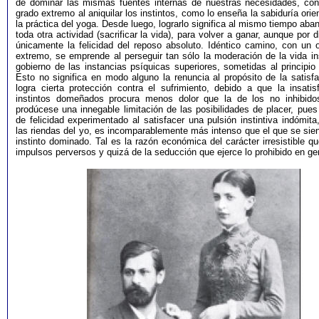
de dominar las mismas fuentes internas de nuestras necesidades, con
grado extremo al aniquilar los instintos, como lo enseña la sabiduría orien
la práctica del yoga. Desde luego, lograrlo significa al mismo tiempo aba
toda otra actividad (sacrificar la vida), para volver a ganar, aunque por d
únicamente la felicidad del reposo absoluto. Idéntico camino, con un 
extremo, se emprende al perseguir tan sólo la moderación de la vida ins
gobierno de las instancias psíquicas superiores, sometidas al principio 
Esto no significa en modo alguno la renuncia al propósito de la satisf
logra cierta protección contra el sufrimiento, debido a que la insatis
instintos domeñados procura menos dolor que la de los no inhibido
prodúcese una innegable limitación de las posibilidades de placer, pues
de felicidad experimentado al satisfacer una pulsión instintiva indómita
las riendas del yo, es incomparablemente más intenso que el que se sien
instinto dominado. Tal es la razón económica del carácter irresistible q
impulsos perversos y quizá de la seducción que ejerce lo prohibido en ge