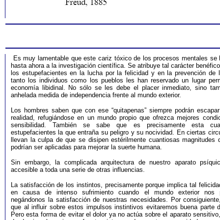
Es muy lamentable que este cariz tóxico de los procesos mentales se 
hasta ahora a la investigación científica. Se atribuye tal carácter benéfic
los estupefacientes en la lucha por la felicidad y en la prevención de 
tanto los individuos como los pueblos les han reservado un lugar pe
economía libidinal. No sólo se les debe el placer inmediato, sino t
anhelada medida de independencia frente al mundo exterior.
Los hombres saben que con ese “quitapenas” siempre podrán escapar
realidad, refugiándose en un mundo propio que ofrezca mejores condi
sensibilidad. También se sabe que es precisamente esta cua
estupefacientes la que entraña su peligro y su nocividad. En ciertas cir
llevan la culpa de que se disipen estérilmente cuantiosas magnitudes 
podrían ser aplicadas para mejorar la suerte humana.
Sin embargo, la complicada arquitectura de nuestro aparato psíqui
accesible a toda una serie de otras influencias.
La satisfacción de los instintos, precisamente porque implica tal felicida
en causa de intenso sufrimiento cuando el mundo exterior nos p
negándonos la satisfacción de nuestras necesidades. Por consiguiente
que al influir sobre estos impulsos instintivos evitaremos buena parte d
Pero esta forma de evitar el dolor ya no actúa sobre el aparato sensitivo,