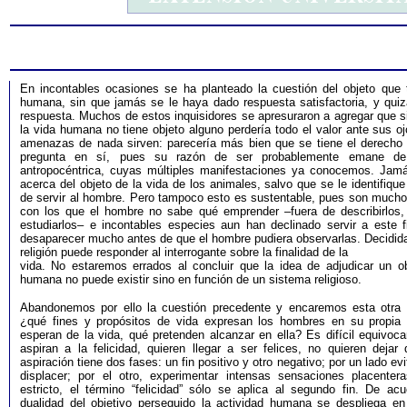
En incontables ocasiones se ha planteado la cuestión del objeto que t
humana, sin que jamás se le haya dado respuesta satisfactoria, y quizá
respuesta. Muchos de estos inquisidores se apresuraron a agregar que s
la vida humana no tiene objeto alguno perdería todo el valor ante sus o
amenazas de nada sirven: parecería más bien que se tiene el derecho 
pregunta en sí, pues su razón de ser probablemente emane de
antropocéntrica, cuyas múltiples manifestaciones ya conocemos. Jam
acerca del objeto de la vida de los animales, salvo que se le identifique
de servir al hombre. Pero tampoco esto es sustentable, pues son mucho
con los que el hombre no sabe qué emprender –fuera de describirlos, c
estudiarlos– e incontables especies aun han declinado servir a este fi
desaparecer mucho antes de que el hombre pudiera observarlas. Decidida
religión puede responder al interrogante sobre la finalidad de la
vida. No estaremos errados al concluir que la idea de adjudicar un ob
humana no puede existir sino en función de un sistema religioso.
Abandonemos por ello la cuestión precedente y encaremos esta otra
¿qué fines y propósitos de vida expresan los hombres en su propia
esperan de la vida, qué pretenden alcanzar en ella? Es difícil equivoca
aspiran a la felicidad, quieren llegar a ser felices, no quieren dejar
aspiración tiene dos fases: un fin positivo y otro negativo; por un lado evit
displacer; por el otro, experimentar intensas sensaciones placenter
estricto, el término “felicidad” sólo se aplica al segundo fin. De ac
dualidad del objetivo perseguido la actividad humana se despliega en