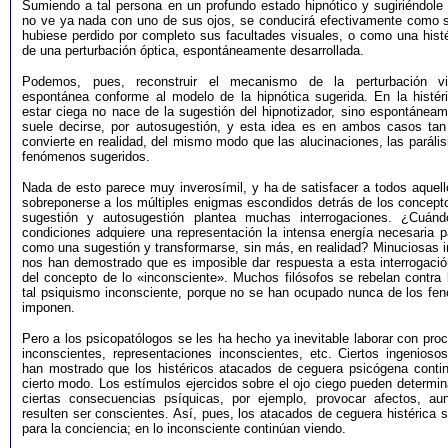
Sumiendo a tal persona en un profundo estado hipnótico y sugiriéndole 
no ve ya nada con uno de sus ojos, se conducirá efectivamente como s
hubiese perdido por completo sus facultades visuales, o como una histé
de una perturbación óptica, espontáneamente desarrollada.
Podemos, pues, reconstruir el mecanismo de la perturbación vis
espontánea conforme al modelo de la hipnótica sugerida. En la histéri
estar ciega no nace de la sugestión del hipnotizador, sino espontáneam
suele decirse, por autosugestión, y esta idea es en ambos casos tan
convierte en realidad, del mismo modo que las alucinaciones, las paráli
fenómenos sugeridos.
Nada de esto parece muy inverosímil, y ha de satisfacer a todos aquel
sobreponerse a los múltiples enigmas escondidos detrás de los concepto
sugestión y autosugestión plantea muchas interrogaciones. ¿Cuán
condiciones adquiere una representación la intensa energía necesaria p
como una sugestión y transformarse, sin más, en realidad? Minuciosas i
nos han demostrado que es imposible dar respuesta a esta interrogación
del concepto de lo «inconsciente». Muchos filósofos se rebelan contra 
tal psiquismo inconsciente, porque no se han ocupado nunca de los fe
imponen.
Pero a los psicopatólogos se les ha hecho ya inevitable laborar con pr
inconscientes, representaciones inconscientes, etc. Ciertos ingenioso
han mostrado que los histéricos atacados de ceguera psicógena conti
cierto modo. Los estímulos ejercidos sobre el ojo ciego pueden determi
ciertas consecuencias psíquicas, por ejemplo, provocar afectos, a
resulten ser conscientes. Así, pues, los atacados de ceguera histérica 
para la conciencia; en lo inconsciente continúan viendo.