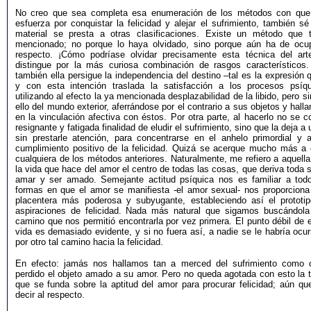
No creo que sea completa esa enumeración de los métodos con que
esfuerza por conquistar la felicidad y alejar el sufrimiento, también 
material se presta a otras clasificaciones. Existe un método que 
mencionado; no porque lo haya olvidado, sino porque aún ha de ocu
respecto. ¡Cómo podríase olvidar precisamente esta técnica del art
distingue por la más curiosa combinación de rasgos característicos.
también ella persigue la independencia del destino –tal es la expresión
y con esta intención traslada la satisfacción a los procesos psíqu
utilizando al efecto la ya mencionada desplazabilidad de la libido, pero si
ello del mundo exterior, aferrándose por el contrario a sus objetos y halla
en la vinculación afectiva con éstos. Por otra parte, al hacerlo no se 
resignante y fatigada finalidad de eludir el sufrimiento, sino que la deja a 
sin prestarle atención, para concentrarse en el anhelo primordial y 
cumplimiento positivo de la felicidad. Quizá se acerque mucho más a
cualquiera de los métodos anteriores. Naturalmente, me refiero a aquella
la vida que hace del amor el centro de todas las cosas, que deriva toda s
amar y ser amado. Semejante actitud psíquica nos es familiar a tod
formas en que el amor se manifiesta -el amor sexual- nos proporciona 
placentera más poderosa y subyugante, estableciendo así el prototi
aspiraciones de felicidad. Nada más natural que sigamos buscándol
camino que nos permitió encontrarla por vez primera. El punto débil de 
vida es demasiado evidente, y si no fuera así, a nadie se le habría ocu
por otro tal camino hacia la felicidad.
En efecto: jamás nos hallamos tan a merced del sufrimiento como
perdido el objeto amado a su amor. Pero no queda agotada con esto la t
que se funda sobre la aptitud del amor para procurar felicidad; aún q
decir al respecto.