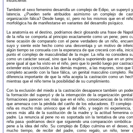
insuficiente.
También el sexo femenino desarrolla un complejo de Edipo, un superyó y
latencia. ¿Pueden serle atribuidos asimismo un complejo de cas
organización fálica? Desde luego, sí, pero no los mismos que en el niño
morfológica ha de manifestarse en variantes del desarrollo psíquico.
La anatomía es el destino, podríamos decir glosando una frase de Napole
de la niña se comporta al principio exactamente como un pene; pero cu
tiene ocasión de compararlo con el pene verdadero de un niño, encuen
suyo y siente este hecho como una desventaja y un motivo de inferio
algún tiempo se consuela con la esperanza de que crecerá con ella, inic
punto el complejo de masculinidad de la mujer. La niña no considera su
como un carácter sexual, sino que la explica suponiendo que en un prin
pene igual al que ha visto en el niño, pero que lo perdió luego por castra
extender esta conclusión a las demás mujeres, a las mayores, sino que l
completo acuerdo con la fase fálica, un genital masculino completo. Re
diferencia importante de que la niña acepta la castración como un he
mientras que el niño teme la posibilidad de su cumplimiento.
Con la exclusión del miedo a la castración desaparece también un pode
la formación del superyó y de la interrupción de la organización genital 
formaciones parecen ser, más que en el niño, consecuencias de la intimi
que amenaza con la pérdida del cariño de los educadores. El complejo 
niña es mucho más unívoco que el del niño, y según mi experiencia
veces más allá de la sustitución de la madre y la actitud femenina c
padre. La renuncia al pene no es soportada sin la tentativa de una co
niña pasa -podríamos decir que siguiendo una comparación simbólica- 
pene a la idea del niño. Su complejo de Edipo culmina en el deseo, re
mucho tiempo, de recibir del padre, como regalo, un niño, tener d