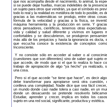
que nos acompaña desde el nacimiento, lo animal, la espe
si se puede dejar huellas, marcas indelebles de la presenci
un sujeto para otros que vendrán, ya que el símbolo es prev
todo lo real y la realidad es metáfora de todo lo posible, es d
gracias a las matemáticas se produjo, entre otras cosas,
fórmula de la velocidad y gracias a la física, se invent
máquina herramienta y la producción en serie. Y gracia
otros pensadores, científicos, tenemos otras expectativa
vida y calidad y salud diferente y vivimos en lugares 
confortables y se descubrieron, se produjeron pensamien
más allá de los prejuicios y hasta la ignorancia es docta, s
que escucha conoce la existencia de conceptos como
Inconsciente.
Y no consiste sólo en acceder al saber o al conocimie
(cuestiones que son diferentes) sino de saber qué sujeto e
que accede, de modo que si el que lo realiza lo hace c
trabajo de apropiación de algo “ya hecho” ya realizado, 
una cosa.
Pero si el que accede “se tiene que hacer”, es decir alg
debe transformar para apropiarse será otra cuestión, 
conlleva una complejidad. Nadie dice que sea fácil crecer
un mundo donde casi nadie tolera a casi nadie, en un mu
donde un desacuerdo se pretende resolverlo bélicamen
Estudiar, aprender y crecer, implica en todos los casos
sujeto en una red social, significante, productiva y estética.