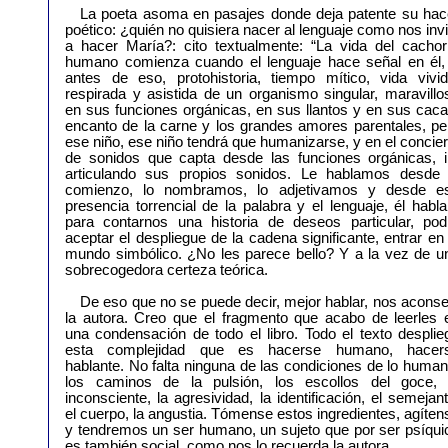
La poeta asoma en pasajes donde deja patente su hac
poético: ¿quién no quisiera nacer al lenguaje como nos invi
a hacer María?: cito textualmente: “La vida del cachor
humano comienza cuando el lenguaje hace señal en él,
antes de eso, protohistoria, tiempo mítico, vida vivid
respirada y asistida de un organismo singular, maravillo
en sus funciones orgánicas, en sus llantos y en sus caca
encanto de la carne y los grandes amores parentales, pe
ese niño, ese niño tendrá que humanizarse, y en el concier
de sonidos que capta desde las funciones orgánicas, i
articulando sus propios sonidos. Le hablamos desde 
comienzo, lo nombramos, lo adjetivamos y desde e
presencia torrencial de la palabra y el lenguaje, él habla
para contarnos una historia de deseos particular, pod
aceptar el despliegue de la cadena significante, entrar en 
mundo simbólico. ¿No les parece bello? Y a la vez de u
sobrecogedora certeza teórica.
De eso que no se puede decir, mejor hablar, nos aconse
la autora. Creo que el fragmento que acabo de leerles 
una condensación de todo el libro. Todo el texto desplie
esta complejidad que es hacerse humano, hacer
hablante. No falta ninguna de las condiciones de lo human
los caminos de la pulsión, los escollos del goce, 
inconsciente, la agresividad, la identificación, el semejant
el cuerpo, la angustia. Tómense estos ingredientes, agíten
y tendremos un ser humano, un sujeto que por ser psíqui
es también social, como nos lo recuerda la autora.