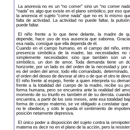
La anorexia no es un “no comer” sino un “no comer nada
“nada” es algo que existe en el plano simbólico, por eso qu
la anorexia el sujeto “come nada” que no es lo mismo que
falta de actividad. La actividad no puede faltar, la pulsió
puede faltar.
El niño frente a lo que tiene delante, la madre de qu
depende, hace uso de esa ausencia que saborea. Gracia
esa nada, consigue que ella dependa de él.
Cuando en el campo humano, en el campo del niño, entra
presencia simbólica de la madre, las necesidades no 
simplemente necesidades sino que también son un 
simbólico, un don de amor. Toda demanda tiene un do
horizonte, por un lado es del orden de la necesidad y por 
es del orden del amor, todo ello comandado, determinado,
el orden del deseo de devorar al otro o de que el otro te devo
El niño frente al espejo, frente a quien interpreta su dema
frente a la totalidad del cuerpo de la madre, recibe su pr
forma humana, pero se encuentra ante la realidad del amo
momento de su triunfo es también el de su derrota. cuand
encuentra, a partir de los seis meses, ante esa totalidad baj
forma de cuerpo materno, se ve obligado a constatar que 
no le obedece, y sólo le queda el sentimiento de impoten
posición netamente depresiva.
El único poder a disposición del sujeto contra la omnipote
materna es decir no en el plano de la acción, pero la resiste