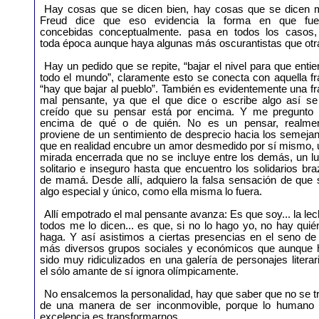
Hay cosas que se dicen bien, hay cosas que se dicen m
Freud dice que eso evidencia la forma en que fue
concebidas conceptualmente. pasa en todos los casos,
toda época aunque haya algunas más oscurantistas que otr
Hay un pedido que se repite, “bajar el nivel para que enti
todo el mundo”, claramente esto se conecta con aquella f
“hay que bajar al pueblo”. También es evidentemente una f
mal pensante, ya que el que dice o escribe algo así se
creído que su pensar está por encima. Y me pregunto 
encima de qué o de quién. No es un pensar, realmen
proviene de un sentimiento de desprecio hacia los semeja
que en realidad encubre un amor desmedido por sí mismo, 
mirada encerrada que no se incluye entre los demás, un l
solitario e inseguro hasta que encuentro los solidarios br
de mamá. Desde allí, adquiero la falsa sensación de que 
algo especial y único, como ella misma lo fuera.
Allí empotrado el mal pensante avanza: Es que soy... la lec
todos me lo dicen... es que, si no lo hago yo, no hay quié
haga. Y así asistimos a ciertas presencias en el seno de
más diversos grupos sociales y económicos que aunque 
sido muy ridiculizados en una galería de personajes literar
el sólo amante de sí ignora olímpicamente.
No ensalcemos la personalidad, hay que saber que no se t
de una manera de ser inconmovible, porque lo humano 
excelencia es transformarnos.