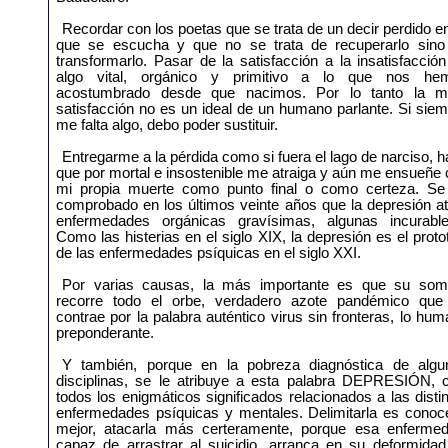
Recordar con los poetas que se trata de un decir perdido en
que se escucha y que no se trata de recuperarlo sino
transformarlo. Pasar de la satisfacción a la insatisfacció
algo vital, orgánico y primitivo a lo que nos he
acostumbrado desde que nacimos. Por lo tanto la m
satisfacción no es un ideal de un humano parlante. Si sie
me falta algo, debo poder sustituir.
Entregarme a la pérdida como si fuera el lago de narciso, 
que por mortal e insostenible me atraiga y aún me ensueñe
mi propia muerte como punto final o como certeza. Se
comprobado en los últimos veinte años que la depresión a
enfermedades orgánicas gravísimas, algunas incurables
Como las histerias en el siglo XIX, la depresión es el proto
de las enfermedades psíquicas en el siglo XXI.
Por varias causas, la más importante es que su som
recorre todo el orbe, verdadero azote pandémico que
contrae por la palabra auténtico virus sin fronteras, lo hu
preponderante.
Y también, porque en la pobreza diagnóstica de algu
disciplinas, se le atribuye a esta palabra DEPRESIÓN, c
todos los enigmáticos significados relacionados a las disti
enfermedades psíquicas y mentales. Delimitarla es conoce
mejor, atacarla más certeramente, porque esa enfermed
capaz de arrastrar al suicidio, arranca en su deformidad