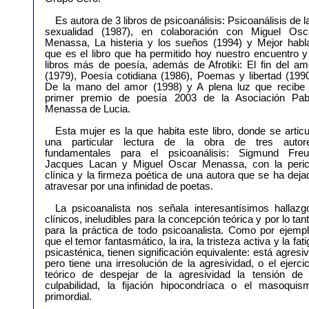
Es autora de 3 libros de psicoanálisis: Psicoanálisis de l
sexualidad (1987), en colaboración con Miguel Osc
Menassa, La histeria y los sueños (1994) y Mejor habla
que es el libro que ha permitido hoy nuestro encuentro y
libros más de poesía, además de Afrotiki: El fin del am
(1979), Poesía cotidiana (1986), Poemas y libertad (1990
De la mano del amor (1998) y A plena luz que recibe 
primer premio de poesía 2003 de la Asociación Pab
Menassa de Lucia.
Esta mujer es la que habita este libro, donde se articu
una particular lectura de la obra de tres autor
fundamentales para el psicoanálisis: Sigmund Freu
Jacques Lacan y Miguel Oscar Menassa, con la peric
clínica y la firmeza poética de una autora que se ha deja
atravesar por una infinidad de poetas.
La psicoanalista nos señala interesantísimos hallazg
clínicos, ineludibles para la concepción teórica y por lo tant
para la práctica de todo psicoanalista. Como por ejempl
que el temor fantasmático, la ira, la tristeza activa y la fati
psicasténica, tienen significación equivalente: está agresiv
pero tiene una irresolución de la agresividad, o el ejercic
teórico de despejar de la agresividad la tensión de 
culpabilidad, la fijación hipocondríaca o el masoquis
primordial.