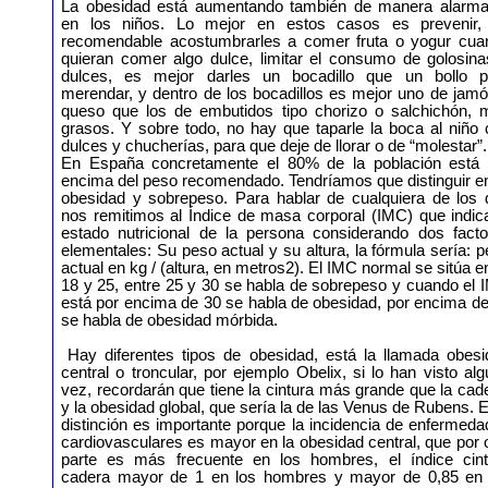
La obesidad está aumentando también de manera alarma
en los niños. Lo mejor en estos casos es prevenir,
recomendable acostumbrarles a comer fruta o yogur cua
quieran comer algo dulce, limitar el consumo de golosina
dulces, es mejor darles un bocadillo que un bollo p
merendar, y dentro de los bocadillos es mejor uno de jam
queso que los de embutidos tipo chorizo o salchichón, 
grasos. Y sobre todo, no hay que taparle la boca al niño
dulces y chucherías, para que deje de llorar o de “molestar”.
En España concretamente el 80% de la población está 
encima del peso recomendado. Tendríamos que distinguir e
obesidad y sobrepeso. Para hablar de cualquiera de los 
nos remitimos al Índice de masa corporal (IMC) que indic
estado nutricional de la persona considerando dos facto
elementales: Su peso actual y su altura, la fórmula sería: 
actual en kg / (altura, en metros2). El IMC normal se sitúa e
18 y 25, entre 25 y 30 se habla de sobrepeso y cuando el
está por encima de 30 se habla de obesidad, por encima d
se habla de obesidad mórbida.
Hay diferentes tipos de obesidad, está la llamada obesi
central o troncular, por ejemplo Obelix, si lo han visto al
vez, recordarán que tiene la cintura más grande que la cad
y la obesidad global, que sería la de las Venus de Rubens. 
distinción es importante porque la incidencia de enfermed
cardiovasculares es mayor en la obesidad central, que por 
parte es más frecuente en los hombres, el índice cint
cadera mayor de 1 en los hombres y mayor de 0,85 en 