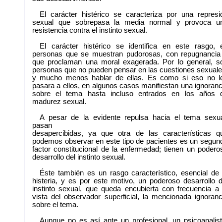
El carácter histérico se caracteriza por una represi
sexual que sobrepasa la media normal y provoca u
resistencia contra el instinto sexual.
El carácter histérico se identifica en este rasgo, 
personas que se muestran pudorosas, con repugnancia
que proclaman una moral exagerada. Por lo general, s
personas que no pueden pensar en las cuestiones sexuale
y mucho menos hablar de ellas. Es como si eso no l
pasara a ellos, en algunos casos manifiestan una ignoranc
sobre el tema hasta incluso entrados en los años 
madurez sexual.
A pesar de la evidente repulsa hacia el tema sexua
pasan
desapercibidas, ya que otra de las características q
podemos observar en este tipo de pacientes es un segun
factor constitucional de la enfermedad; tienen un podero
desarrollo del instinto sexual.
Éste también es un rasgo característico, esencial de 
histeria, y es por este motivo, un poderoso desarrollo d
instinto sexual, que queda encubierta con frecuencia a 
vista del observador superficial, la mencionada ignoranc
sobre el tema.
Aunque no es así ante un profesional, un psicoanalist