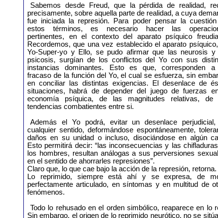
Sabemos desde Freud, que la pérdida de realidad, re
precisamente, sobre aquella parte de realidad, a cuya dem
fue iniciada la represión. Para poder pensar la cuestión
estos términos, es necesario hacer las operacio
pertinentes, en el contexto del aparato psíquico freudia
Recordemos, que una vez establecido el aparato psíquico,
Yo-Super-yo y Ello, se pudo afirmar que las neurosis y 
psicosis, surgían de los conflictos del Yo con sus disti
instancias dominantes. Esto es que, corresponden a
fracaso de la función del Yo, el cual se esfuerza, sin emba
en conciliar las distintas exigencias. El desenlace de é
situaciones, habrá de depender del juego de fuerzas en
economía psíquica, de las magnitudes relativas, de 
tendencias combatientes entre si.
Además el Yo podrá, evitar un desenlace perjudicial,
cualquier sentido, deformándose espontáneamente, tolera
daños en su unidad o incluso, disociándose en algún ca
Esto permitirá decir: “las inconsecuencias y las chifladura
los hombres, resultan análogas a sus perversiones sexual
en el sentido de ahorrarles represiones”.
Claro que, lo que cae bajo la acción de la represión, retorna.
Lo reprimido, siempre está ahí y se expresa, de m
perfectamente articulado, en síntomas y en multitud de o
fenómenos.
Todo lo rehusado en el orden simbólico, reaparece en lo r
Sin embargo, el origen de lo reprimido neurótico, no se sitú