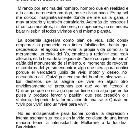
Mirando por encima del hombro, hombro que en realidad e
a la altura de nuestro ombligo, no se divisa nada. Estoy só
me coloco imaginativamente donde se me da la gana, a
muy arbitrario y también estrafalario. Además de nosotros
otros, con nosotros, ni inferiores, ni superiores, no es neces
bajar ni subir, si todos vivimos en el mismo planeta.
La soberbia agresiva como plan de vida, sólo consi
empeorar lo producido con tintes falsificados, hasta que
decadencia, el agobio de llevar la propia vida como si f
meramente un éxito del Yo, empieza a redefinir esa reali
alterada, es la hora de la llegada del “ídolo con pies de barro”
caída del monumento de sí mismo, el momento de revolver 
escombros del yo sin encontrar algo que sirva para contin
porque el verdadero júbilo de vivir, motor y deseo, no
encuentran allí. Quizá por encima del hombro, alcanzas a
los destellos de la alegría de vivir en algún otr
envidiosamente te preguntas por qué yo no “tengo” e
Quizás porque no es algo que se tiene sino algo que en t
pulsa y produce fervor y pasión, que sea creación o 
síntoma, depende de la formulación de una frase. Quizás n
“vivir por vivir” sino un “vivir para vivir”.
No es indispensable para luchar contra la depresión 
intenta asentar sus reales en la vida cotidiana de una inm
minoría tener la intensidad de Mallarmé o la lucidez
Baudelaire.