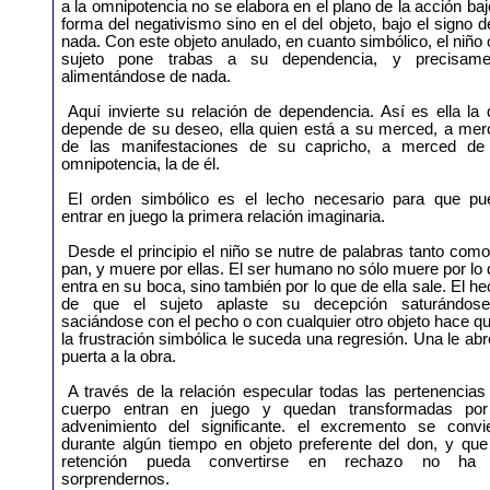
a la omnipotencia no se elabora en el plano de la acción baj
forma del negativismo sino en el del objeto, bajo el signo d
nada. Con este objeto anulado, en cuanto simbólico, el niño 
sujeto pone trabas a su dependencia, y precisame
alimentándose de nada.
Aquí invierte su relación de dependencia. Así es ella la
depende de su deseo, ella quien está a su merced, a mer
de las manifestaciones de su capricho, a merced de
omnipotencia, la de él.
El orden simbólico es el lecho necesario para que pu
entrar en juego la primera relación imaginaria.
Desde el principio el niño se nutre de palabras tanto com
pan, y muere por ellas. El ser humano no sólo muere por lo
entra en su boca, sino también por lo que de ella sale. El h
de que el sujeto aplaste su decepción saturándos
saciándose con el pecho o con cualquier otro objeto hace q
la frustración simbólica le suceda una regresión. Una le abr
puerta a la obra.
A través de la relación especular todas las pertenencias
cuerpo entran en juego y quedan transformadas por
advenimiento del significante. el excremento se convie
durante algún tiempo en objeto preferente del don, y que
retención pueda convertirse en rechazo no ha
sorprendernos.