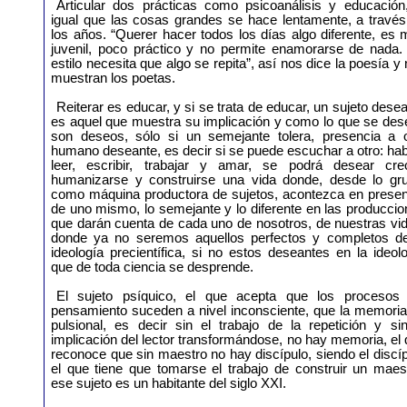
Articular dos prácticas como psicoanálisis y educación,
igual que las cosas grandes se hace lentamente, a través
los años. “Querer hacer todos los días algo diferente, es
juvenil, poco práctico y no permite enamorarse de nada.
estilo necesita que algo se repita”, así nos dice la poesía y
muestran los poetas.
Reiterar es educar, y si se trata de educar, un sujeto dese
es aquel que muestra su implicación y como lo que se des
son deseos, sólo si un semejante tolera, presencia a o
humano deseante, es decir si se puede escuchar a otro: hab
leer, escribir, trabajar y amar, se podrá desear crec
humanizarse y construirse una vida donde, desde lo gru
como máquina productora de sujetos, acontezca en presen
de uno mismo, lo semejante y lo diferente en las producci
que darán cuenta de cada uno de nosotros, de nuestras vi
donde ya no seremos aquellos perfectos y completos de
ideología precientífica, si no estos deseantes en la ideol
que de toda ciencia se desprende.
El sujeto psíquico, el que acepta que los procesos 
pensamiento suceden a nivel inconsciente, que la memoria
pulsional, es decir sin el trabajo de la repetición y si
implicación del lector transformándose, no hay memoria, el
reconoce que sin maestro no hay discípulo, siendo el discí
el que tiene que tomarse el trabajo de construir un maes
ese sujeto es un habitante del siglo XXI.