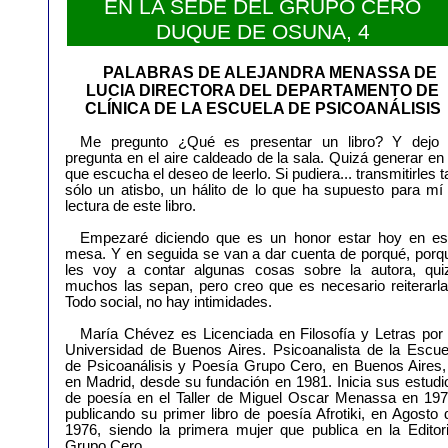
EN LA SEDE DEL GRUPO CERO
DUQUE DE OSUNA, 4
PALABRAS DE
ALEJANDRA
MENASSA DE
LUCIA DIRECTORA DEL DEPARTAMENTO DE
CLÍNICA DE LA ESCUELA DE PSICOANÁLISIS
Me pregunto ¿Qué es presentar un libro? Y dejo 
pregunta en el aire caldeado de la sala. Quizá generar en 
que escucha el deseo de leerlo. Si pudiera... transmitirles t
sólo un atisbo, un hálito de lo que ha supuesto para mí 
lectura de este libro.
Empezaré diciendo que es un honor estar hoy en es
mesa. Y en seguida se van a dar cuenta de porqué, porq
les voy a contar algunas cosas sobre la autora, qui
muchos las sepan, pero creo que es necesario reiterarla
Todo social, no hay intimidades.
María Chévez es Licenciada en Filosofía y Letras por 
Universidad de Buenos Aires. Psicoanalista de la Escue
de Psicoanálisis y Poesía Grupo Cero, en Buenos Aires,
en Madrid, desde su fundación en 1981. Inicia sus estudi
de poesía en el Taller de Miguel Oscar Menassa en 197
publicando su primer libro de poesía Afrotiki, en Agosto 
1976, siendo la primera mujer que publica en la Editori
Grupo Cero.