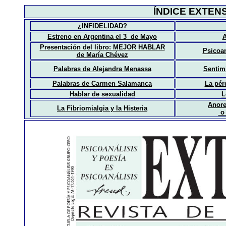
ÍNDICE
EXTENSI
¿INFIDELIDAD?
Estreno en Argentina el 3 de Mayo
A
Presentación del libro: MEJOR HABLAR
Psicoan
de María Chévez
Palabras de Alejandra Menassa
Sentim
Palabras de Carmen Salamanca
La pérd
Hablar de sexualidad
L
Anore
La Fibriomialgia y la Histeria
o 