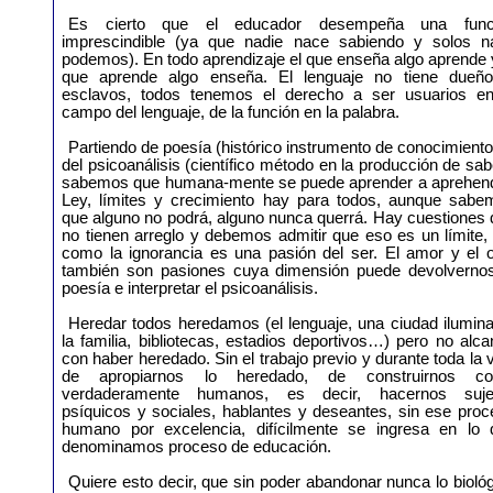
Es cierto que el educador desempeña una func
imprescindible (ya que nadie nace sabiendo y solos n
podemos). En todo aprendizaje el que enseña algo aprende 
que aprende algo enseña. El lenguaje no tiene dueño
esclavos, todos tenemos el derecho a ser usuarios en
campo del lenguaje, de la función en la palabra.
Partiendo de poesía (histórico instrumento de conocimiento
del psicoanálisis (científico método en la producción de sab
sabemos que humana-mente se puede aprender a aprehend
Ley, límites y crecimiento hay para todos, aunque sabe
que alguno no podrá, alguno nunca querrá. Hay cuestiones
no tienen arreglo y debemos admitir que eso es un límite,
como la ignorancia es una pasión del ser. El amor y el o
también son pasiones cuya dimensión puede devolvernos
poesía e interpretar el psicoanálisis.
Heredar todos heredamos (el lenguaje, una ciudad ilumin
la familia, bibliotecas, estadios deportivos…) pero no alc
con haber heredado. Sin el trabajo previo y durante toda la 
de apropiarnos lo heredado, de construirnos c
verdaderamente humanos, es decir, hacernos suje
psíquicos y sociales, hablantes y deseantes, sin ese pro
humano por excelencia, difícilmente se ingresa en lo 
denominamos proceso de educación.
Quiere esto decir, que sin poder abandonar nunca lo bioló