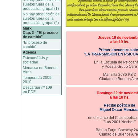
No hay producción de
sujetos fuera de la
producción grupal (1)
No hay producción de
sujetos fuera de la
producción grupal (2)
Marx
Cap. 2 - "El proceso
de cambio"
Jueves 19 de noviemb
a las19 hs.
"El proceso de
cambio"
Primer encuentro sob
Agenda
"LA TRANSMISIÓN EN PSICOA
Psicoanálisis y
sociedad
En la Escuela de Psicoaná
y Poesía Grupo Cero
Menassa en Buenos
Aires
Mansilla 2686 PB 2
Temporada 2009-
Ciudad de Buenos Aire
2010
Descargar nº 109
en PDF
Domingo 22 de noviem
a las 18 hs.
Recital poético de
Miguel Oscar Menass
en el marco del Ciclo poético
"Las 2001 Noches"
Bar La Forja. Bacacay 24
Ciudad de Buenos Aire