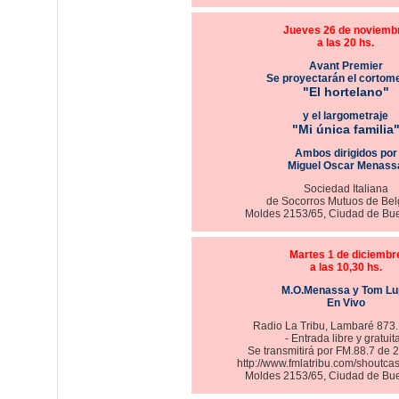
Jueves 26 de noviemb
a las 20 hs.
Avant Premier
Se proyectarán el cortome
"El hortelano"
y el largometraje
"Mi única familia
Ambos dirigidos por
Miguel Oscar Menass
Sociedad Italiana
de Socorros Mutuos de Bel
Moldes 2153/65, Ciudad de Bue
Martes 1 de diciembr
a las 10,30 hs.
M.O.Menassa y Tom Lu
En Vivo
Radio La Tribu, Lambaré 873.
- Entrada libre y gratuita
Se transmitirá por FM.88.7 de 
http://www.fmlatribu.com/shoutcas
Moldes 2153/65, Ciudad de Bue