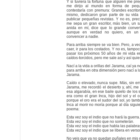
Y si tuviera la fortuna que alguien me pr
me dirijo al mundo en forma de pequ
contestaría con premura: Grandes escrito
mismo, dedicaron gran parte de su vida 
publicar pequeñas revistas. Y no es, pre
me sepa un gran escritor, más bien, un 
anida en mí, dice que lo grande conven
aunque en verdad no quiero, en un se
convencer a nadie.
Para arriba siempre se va bien. Pero, a ve
caer, ir para los costados. Y no es, tampo
pasar los próximos 50 años de mi vida e
caídos-torcidos, pero me sale así y así quie
Nací a la vida a orillas del Jarama, caí ya 
para arriba en otra dimensión pero nací a la
Jarama.
Caído o elevado, nunca supe. Más, sin em
Jarama, me recordó el desierto y, ahí, me
esa algarabía, en ese baile quieto de los 
era como el gran Inca, hijo del sol y el 
porque el oro era el sudor del sol, yo tam
Inca al morir no moría porque al día siguie
poema:
Esta vez soy el indio que no hará la guerra.
Esta vez soy el indio que no someterán.
Esta vez soy el indio que habla las palabra
Esta vez soy el indio que se libera en verso
No veis que ya no quedan puñales en mis 