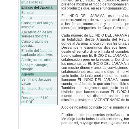
número de EL INDIO DEL JARAMA, revist
grupalidad (2)
pretende mostrar el modo de funcionamient
El Indio del Jarama
los productos que, en ese funcionamiento,
Editorial
EL INDIO DEL JARAMA, esa metáfora
Poesía
entrecruzamiento de razas y de destinos, e
Consejos del amigo
a las firmas anunciantes y al trabajo p
invisible
dinero) de integrantes del Grupo Cero Inter
A la atención de los
Cada número de EL INDIO DEL JARAMA se
señores doctores...
su todalidad, desde Arganda del Rey, 
Curso gratuito de
donde al Jarama la toca con sus historias,
poesía...
Deseamos y esperamos diversos tipos d
El Indio del Jarama
desde el sencillo dinero hasta el comple
captando ejecutivos
bueno saber que EL INDIO DEL JARAMA, na
colaboración pero no la necesita. Del di
Aceite, aceite, aceite
los mecenas de EL INDIO DEL JARAMA, s
Vinagre, vinagre,
con mucho dinero y amplias convicciones 
vinagre
colaboraciones escritas, me digo, si no v
Agenda
tanto indio, de tanto poeta no se me hubie
Seminario Jacques
llamarme EL INDIO DEL JARAMA, como
Lacan
cuenta, metáfora de lo que aún imposible 
También nos alegramos que, justo en e
Seminario Sigmund
histórico que hacemos nacer EL INDIO
Freud
mundo entero se dispone, así lo dice
Descargar nº 110
difusión, a festejar el V CENTENARIO de la
en PDF
Algo de nosotros coincide con el mundo y 
Escribo desde las secretas entrañas de u
Me dirijo hacia todas las direcciones y, ta
pero en mí, hay algo que cae, algo que no 