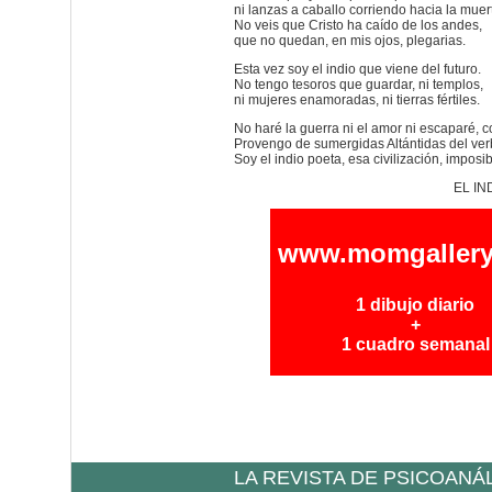
ni lanzas a caballo corriendo hacia la muer
No veis que Cristo ha caído de los andes,
que no quedan, en mis ojos, plegarias.
Esta vez soy el indio que viene del futuro.
No tengo tesoros que guardar, ni templos,
ni mujeres enamoradas, ni tierras fértiles.
No haré la guerra ni el amor ni escaparé, 
Provengo de sumergidas Altántidas del ver
Soy el indio poeta, esa civilización, imposib
EL IN
www.momgallery
1 dibujo diario
+
1 cuadro semanal
LA REVISTA DE PSICOANÁ