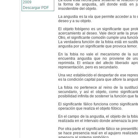
La fobia está hecha para sostener la relación c
2009
la forma de angustia, allí donde está en j
Descargar PDF
insostenible del objeto.
La angustia es la vía que permite acceder a lo 
deseo y a su objeto.
El objeto fobígeno es un significante que prot
acercamiento al deseo. Vale decir ante la pru
Otro, el significante comodín cumple una funci
La verdadera función de la fobia está en sustitu
angustia por un significante que provoca temor.
En la fobia no vale el mecanismo de la sust
encuentra angustia que no proviene de una
reprimida. El enlace del afecto liberado apr
representación, pero es secundario.
Una vez establecido el despertar de ese repres
es la condición capital para que aflore la angust
La fobia no pertenece al reino de la sustituc
secundario, y así el objeto, como significante
posibilidad infinita de sostener la función que fa
El significante fálico funciona como significant
operación que realiza el objeto fóbico.
En el campo de la angustia, el objeto de la fobi
realizada en el intervalo donde amenaza la pre
Por otra parte el significante fálico se presentif
se hace presencia real en el agujero realizado 
amenaza al sistema simbólico.