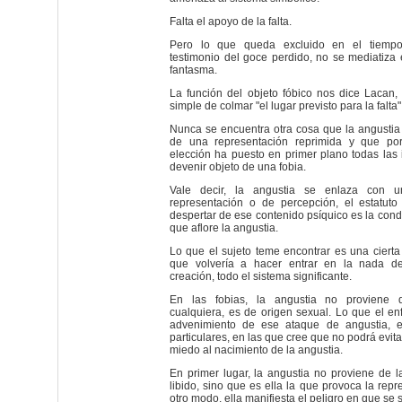
Falta el apoyo de la falta.
Pero lo que queda excluido en el tiemp
testimonio del goce perdido, no se mediatiza 
fantasma.
La función del objeto fóbico nos dice Lacan,
simple de colmar "el lugar previsto para la falta"
Nunca se encuentra otra cosa que la angustia
de una representación reprimida y que po
elección ha puesto en primer plano todas las
devenir objeto de una fobia.
Vale decir, la angustia se enlaza con 
representación o de percepción, el estatuto 
despertar de ese contenido psíquico es la condi
que aflore la angustia.
Lo que el sujeto teme encontrar es una ciert
que volvería a hacer entrar en la nada d
creación, todo el sistema significante.
En las fobias, la angustia no proviene
cualquiera, es de origen sexual. Lo que el e
advenimiento de ese ataque de angustia, e
particulares, en las que cree que no podrá evitar
miedo al nacimiento de la angustia.
En primer lugar, la angustia no proviene de l
libido, sino que es ella la que provoca la repr
otro modo, ella manifiesta el peligro en que se s