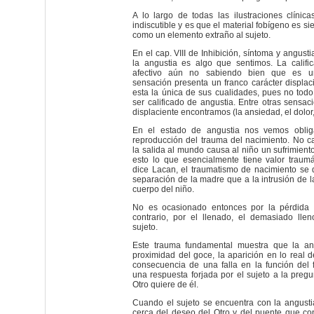
A lo largo de todas las ilustraciones clínic
indiscutible y es que el material fobígeno es s
como un elemento extraño al sujeto.
En el cap. VIII de Inhibición, síntoma y angust
la angustia es algo que sentimos. La calif
afectivo aún no sabiendo bien que es u
sensación presenta un franco carácter displac
esta la única de sus cualidades, pues no tod
ser calificado de angustia. Entre otras sensac
displaciente encontramos (la ansiedad, el dolor, 
En el estado de angustia nos vemos obli
reproducción del trauma del nacimiento. No 
la salida al mundo causa al niño un sufrimiento
esto lo que esencialmente tiene valor traumá
dice Lacan, el traumatismo de nacimiento se
separación de la madre que a la intrusión de l
cuerpo del niño.
No es ocasionado entonces por la pérdida 
contrario, por el llenado, el demasiado lle
sujeto.
Este trauma fundamental muestra que la an
proximidad del goce, la aparición en lo real 
consecuencia de una falla en la función del
una respuesta forjada por el sujeto a la pregu
Otro quiere de él.
Cuando el sujeto se encuentra con la angusti
cerca del deseo del Otro y del puente que co