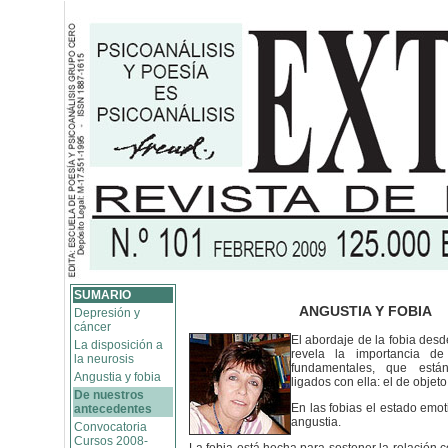
SUMARIO
ANGUSTIA Y FOBIA
Depresión y
cáncer
El abordaje de la fobia desd
La disposición a
revela la importancia d
la neurosis
fundamentales, que está
Angustia y fobia
ligados con ella: el de objeto
De nuestros
En las fobias el estado emot
antecedentes
angustia.
Convocatoria
Cursos 2008-