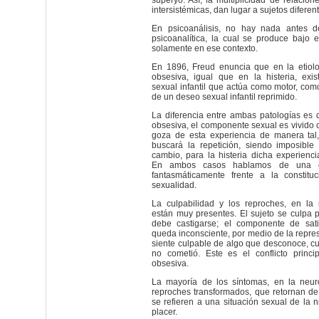
superyó. Así, la multiplicidad de relacion
intersistémicas, dan lugar a sujetos diferen
En psicoanálisis, no hay nada antes de
psicoanalítica, la cual se produce bajo el
solamente en ese contexto.
En 1896, Freud enuncia que en la etiolo
obsesiva, igual que en la histeria, ex
sexual infantil que actúa como motor, co
de un deseo sexual infantil reprimido.
La diferencia entre ambas patologías es 
obsesiva, el componente sexual es vivido c
goza de esta experiencia de manera tal
buscará la repetición, siendo imposible 
cambio, para la histeria dicha experienci
En ambos casos hablamos de una ex
fantasmáticamente frente a la constitu
sexualidad.
La culpabilidad y los reproches, en la 
están muy presentes. El sujeto se culpa 
debe castigarse; el componente de satis
queda inconsciente, por medio de la repres
siente culpable de algo que desconoce, c
no cometió. Este es el conflicto princi
obsesiva.
La mayoría de los síntomas, en la neur
reproches transformados, que retornan de
se refieren a una situación sexual de la 
placer.