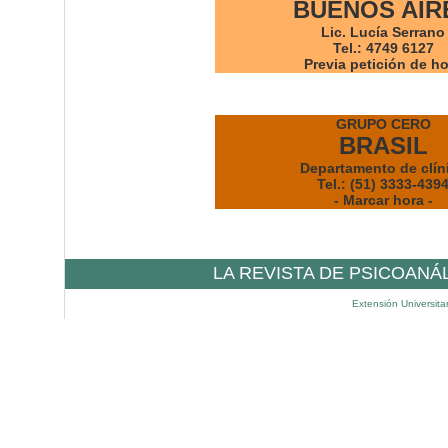
BUENOS AIR
Lic. Lucía Serrano
Tel.: 4749 6127
Previa petición de h
GRUPO CERO
BRASIL
Departamento de clín
Tel.: (51) 3333-439
- Marcar hora -
LA REVISTA DE PSICOANÁ
Extensión Universita