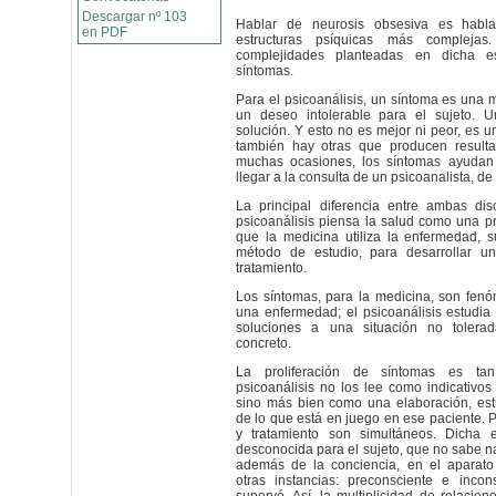
Descargar nº 103
Hablar de neurosis obsesiva es habl
en PDF
estructuras psíquicas más complej
complejidades planteadas en dicha e
síntomas.
Para el psicoanálisis, un síntoma es una
un deseo intolerable para el sujeto. 
solución. Y esto no es mejor ni peor, es
también hay otras que producen resulta
muchas ocasiones, los síntomas ayudan 
llegar a la consulta de un psicoanalista, d
La principal diferencia entre ambas dis
psicoanálisis piensa la salud como una p
que la medicina utiliza la enfermedad, 
método de estudio, para desarrollar un
tratamiento.
Los síntomas, para la medicina, son fen
una enfermedad; el psicoanálisis estudia
soluciones a una situación no tolera
concreto.
La proliferación de síntomas es ta
psicoanálisis no los lee como indicativos
sino más bien como una elaboración, est
de lo que está en juego en ese paciente. P
y tratamiento son simultáneos. Dicha e
desconocida para el sujeto, que no sabe na
además de la conciencia, en el aparato
otras instancias: preconsciente e incons