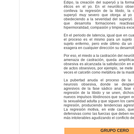
Edipo, la creación del superyó y la forma
éticos en el yo. En el neurótico obses
conlleva la regresión de la libido, la 
superyó muy severo que otorga al yo su
obedeciendo a la severidad del superyó. 
que desarrolla formaciones reacti
hipermoralidad, compasión y limpieza exce
En el periodo de latencia, igual que en cua
el proceso es el mismo para un sujeto
sujeto enfermo, pero este último da un
exagera en cualquier dirección su desarrol
Por eso, el miedo a la castración del neurót
amenaza de castración, queda amplifica
obsesiva es alcanzada la satisfacción en e
de actos obsesivos, por ejemplo, se mete
veces el calcetín como metáfora de la mast
La pubertad anuda el proceso de la 
neurosis obsesiva, donde se despier
agresivos de la fase sádico anal, fase 
regresión de la libido y se unen, dichos
nuevos impulsos libidinosos que surgen en
la sexualidad adulta y que siguen los cami
regresión, produciendo tendencias agresi
La regresión motiva, en este caso, que
defensivas como las fuerzas que deben re
más intolerables agudizando el conflicto de
GRUPO CERO