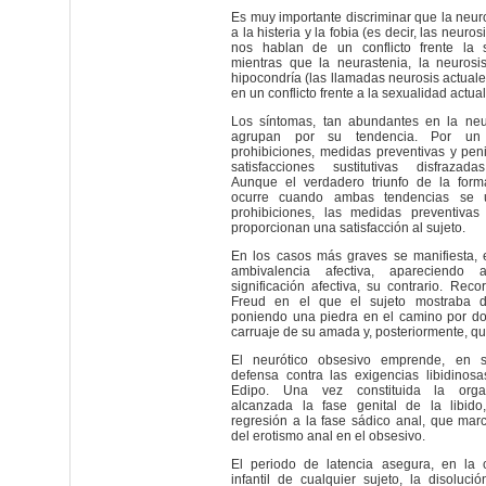
Es muy importante discriminar que la neuro
a la histeria y la fobia (es decir, las neuros
nos hablan de un conflicto frente la se
mientras que la neurastenia, la neurosi
hipocondría (las llamadas neurosis actual
en un conflicto frente a la sexualidad actual
Los síntomas, tan abundantes en la neu
agrupan por su tendencia. Por un 
prohibiciones, medidas preventivas y penit
satisfacciones sustitutivas disfrazada
Aunque el verdadero triunfo de la form
ocurre cuando ambas tendencias se 
prohibiciones, las medidas preventivas
proporcionan una satisfacción al sujeto.
En los casos más graves se manifiesta, e
ambivalencia afectiva, apareciend
significación afectiva, su contrario. Re
Freud en el que el sujeto mostraba d
poniendo una piedra en el camino por do
carruaje de su amada y, posteriormente, qu
El neurótico obsesivo emprende, en 
defensa contra las exigencias libidinos
Edipo. Una vez constituida la organi
alcanzada la fase genital de la libid
regresión a la fase sádico anal, que mar
del erotismo anal en el obsesivo.
El periodo de latencia asegura, en la c
infantil de cualquier sujeto, la disoluc