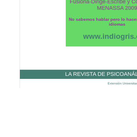
Fusiona-Dirige-Escribe y C
MENASSA 200
No sabemos hablar pero lo hace
idiomas
www.indiogris
LA REVISTA DE PSICOANÁ
Extensión Universita