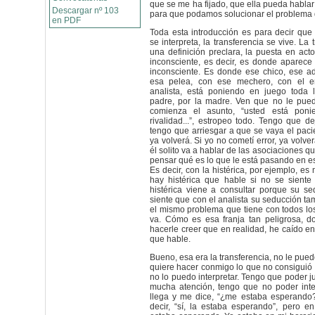
que se me ha fijado, que ella pueda hablar
Descargar nº 103
para que podamos solucionar el problema 
en PDF
Toda esta introducción es para decir que 
se interpreta, la transferencia se vive. La 
una definición preclara, la puesta en acto
inconsciente, es decir, es donde aparece
inconsciente. Es donde ese chico, ese ad
esa pelea, con ese mechero, con el e
analista, está poniendo en juego toda l
padre, por la madre. Ven que no le pued
comienza el asunto, “usted está pon
rivalidad...”, estropeo todo. Tengo que d
tengo que arriesgar a que se vaya el pacien
ya volverá. Si yo no cometí error, ya volver
él solito va a hablar de las asociaciones qu
pensar qué es lo que le está pasando en es
Es decir, con la histérica, por ejemplo, es
hay histérica que hable si no se sient
histérica viene a consultar porque su se
siente que con el analista su seducción ta
el mismo problema que tiene con todos lo
va. Cómo es esa franja tan peligrosa, 
hacerle creer que en realidad, he caído en
que hable.
Bueno, esa era la transferencia, no le puedo
quiere hacer conmigo lo que no consiguió 
no lo puedo interpretar. Tengo que poder j
mucha atención, tengo que no poder inter
llega y me dice, “¿me estaba esperando?
decir, “sí, la estaba esperando”, pero e