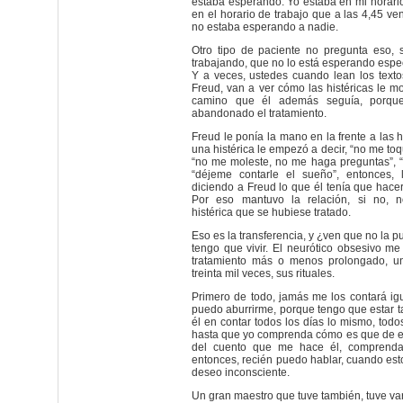
estaba esperando. Yo estaba en mi horario 
en el horario de trabajo que a las 4,45 ven
no estaba esperando a nadie.
Otro tipo de paciente no pregunta eso,
trabajando, que no lo está esperando espec
Y a veces, ustedes cuando lean los textos
Freud, van a ver cómo las histéricas le m
camino que él además seguía, porque
abandonado el tratamiento.
Freud le ponía la mano en la frente a las h
una histérica le empezó a decir, “no me to
“no me moleste, no me haga preguntas”, “
“déjeme contarle el sueño”, entonces, l
diciendo a Freud lo que él tenía que hacer
Por eso mantuvo la relación, si no, 
histérica que se hubiese tratado.
Eso es la transferencia, y ¿ven que no la pu
tengo que vivir. El neurótico obsesivo me
tratamiento más o menos prolongado, un
treinta mil veces, sus rituales.
Primero de todo, jamás me los contará igua
puedo aburrirme, porque tengo que estar 
él en contar todos los días lo mismo, todos
hasta que yo comprenda cómo es que de es
del cuento que me hace él, comprend
entonces, recién puedo hablar, cuando est
deseo inconsciente.
Un gran maestro que tuve también, tuve va