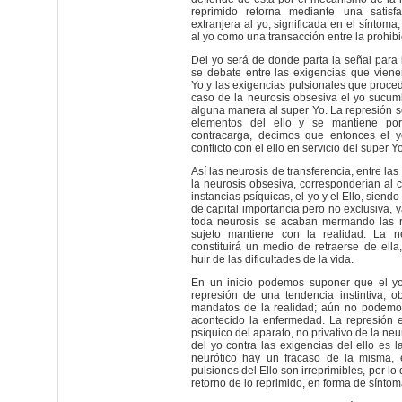
reprimido retorna mediante una satisfac
extranjera al yo, significada en el síntom
al yo como una transacción entre la prohibi
Del yo será de donde parta la señal para l
se debate entre las exigencias que vien
Yo y las exigencias pulsionales que proced
caso de la neurosis obsesiva el yo sucum
alguna manera al super Yo. La represión s
elementos del ello y se mantiene p
contracarga, decimos que entonces el 
conflicto con el ello en servicio del super Yo
Así las neurosis de transferencia, entre la
la neurosis obsesiva, corresponderían al c
instancias psíquicas, el yo y el Ello, siend
de capital importancia pero no exclusiva, 
toda neurosis se acaban mermando las r
sujeto mantiene con la realidad. La n
constituirá un medio de retraerse de ella,
huir de las dificultades de la vida.
En un inicio podemos suponer que el yo
represión de una tendencia instintiva, 
mandatos de la realidad; aún no podemo
acontecido la enfermedad. La represión
psíquico del aparato, no privativo de la neu
del yo contra las exigencias del ello es l
neurótico hay un fracaso de la misma, 
pulsiones del Ello son irreprimibles, por lo
retorno de lo reprimido, en forma de síntom