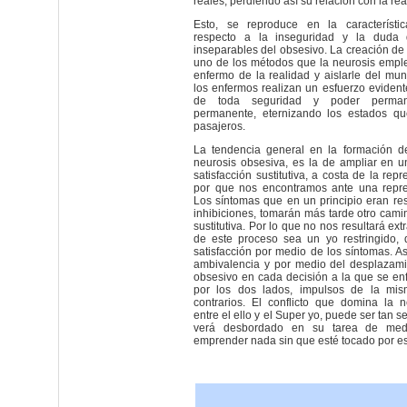
reales, perdiendo así su relación con la rea
Esto, se reproduce en la característi
respecto a la inseguridad y la duda
inseparables del obsesivo. La creación de 
uno de los métodos que la neurosis emple
enfermo de la realidad y aislarle del mun
los enfermos realizan un esfuerzo evident
de toda seguridad y poder perma
permanente, eternizando los estados q
pasajeros.
La tendencia general en la formación d
neurosis obsesiva, es la de ampliar en 
satisfacción sustitutiva, a costa de la repr
por que nos encontramos ante una repre
Los síntomas que en un principio eran rest
inhibiciones, tomarán más tarde otro camin
sustitutiva. Por lo que no nos resultará ext
de este proceso sea un yo restringido, 
satisfacción por medio de los síntomas. As
ambivalencia y por medio del desplazami
obsesivo en cada decisión a la que se enf
por los dos lados, impulsos de la mis
contrarios. El conflicto que domina la 
entre el ello y el Super yo, puede ser tan s
verá desbordado en su tarea de med
emprender nada sin que esté tocado por est