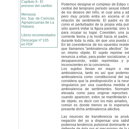
Capítulo II.- El
Podemos designar el complejo de Edipo 
proceso del cambio
central del temprano período sexual infant
de los deseos del niño, el cual ama y a
Menassa
pero muy pronto entra en escena el ot
Ins. Sup. de Ciencias
relación de sentimiento. El padre es di
Agropecuarias de La
como el perturbador de la propia vida puls
Habana
sólo querrá imitar la figura parental, sino 
para ocupar su lugar. Coexisten, una ju
Libros recomendados
corriente tierna y la hostil hacia el padr
Descargar nº 105
durante toda la vida, sin que una pueda ca
en PDF
En tal coexistencia de los opuestos reside
que llamamos "ambivalencia afectiva". S
un mismo objeto. El sujeto reprime es
renuncia a ellas, para poder socializarse; 
desaparecerán, están reprimidas y p
inconscientes en la conciencia.
Los sujetos llevan en mayor o me
ambivalencia, tanto es así que podemos
ambivalencia como constitucional del su
considera que la predisposición a la neur
singulariza por una cuantiosa medida d
ambivalencia de sentimientos. Normal
elevada como para originar reproches 
cuando aparecen, estos se manifestarán 
de objeto, es decir con los más amados,
común es donde menos se lo esperaría 
presente dicha ambivalencia afectiva.
Las neurosis de transferencia se prod
negación del yo a dispensar una satis
poderosa tendencia pulsional dominante en 
defiende de ésta por el mecanismo de la r