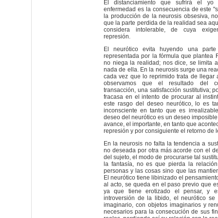
El distanciamiento que sufrirá el y
enfermedad es la consecuencia de este "
la producción de la neurosis obsesiva, n
que la parte perdida de la realidad sea aqu
considera intolerable, de cuya exigen
represión.
El neurótico evita huyendo una parte 
representada por la fórmula que plantea F
no niega la realidad; nos dice, se limita 
nada de ella. En la neurosis surge una rea
cada vez que lo reprimido trata de llegar 
observamos que el resultado del co
transacción, una satisfacción sustitutiva; p
fracasa en el intento de procurar al instint
este rasgo del deseo neurótico, lo es t
inconsciente en tanto que es irrealizabl
deseo del neurótico es un deseo imposible
avance, el importante, en tanto que acontec
represión y por consiguiente el retorno de l
En la neurosis no falta la tendencia a sust
no deseada por otra más acorde con el d
del sujeto, el modo de procurarse tal susti
la fantasía, no es que pierda la relación 
personas y las cosas sino que las mantien
El neurótico tiene libinizado el pensamient
al acto, se queda en el paso previo que e
ya que tiene erotizado el pensar, y e
introversión de la libido, el neurótico se
imaginario, con objetos imaginarios y ren
necesarios para la consecución de sus fin