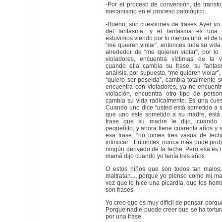
-Por el proceso de conversión, de transf
mecanismo en el proceso patológico.
-Bueno, son cuestiones de frases. Ayer yo
del fantasma, y el fantasma es una f
estuvimos viendo por lo menos uno, el de l
“me quieren violar”, entonces toda su vida
alrededor de “me quieren violar”, por lo 
violadores, encuentra víctimas de la vi
cuando ella cambia su frase, su fanta
análisis, por supuesto, “me quieren violar”,
“quiero ser poseída”, cambia totalmente s
encuentra con violadores, ya no encuentr
violación, encuentra otro tipo de perso
cambia su vida radicalmente. Es una cuest
Cuando uno dice “usted está sometido a 
que uno esté sometido a su madre, está
frase que su madre le dijo, cuando
pequeñito, y ahora tiene cuarenta años y 
esa frase, “no tomes tres vasos de lech
intoxicar”. Entonces, nunca más pude proba
ningún derivado de la leche. Pero esa es 
mamá dijo cuando yo tenía tres años.
O estos niños que son todos tan malo
maltratan..., porque yo pienso como mi m
vez que le hice una picardía, que los hom
son frases.
Yo creo que es muy difícil de pensar, porque
Porque nadie puede creer que se ha tortur
por una frase.