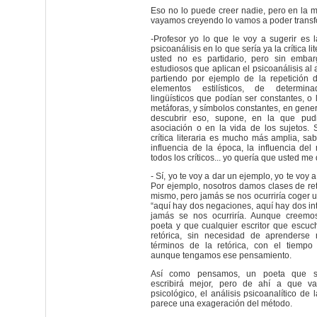
Eso no lo puede creer nadie, pero en la 
vayamos creyendo lo vamos a poder transf
-Profesor yo lo que le voy a sugerir es l
psicoanálisis en lo que sería ya la crítica li
usted no es partidario, pero sin emb
estudiosos que aplican el psicoanálisis al a
partiendo por ejemplo de la repetición 
elementos estilísticos, de determin
lingüísticos que podían ser constantes, o 
metáforas, y símbolos constantes, en gen
descubrir eso, supone, en la que pud
asociación o en la vida de los sujetos.
crítica literaria es mucho más amplia, s
influencia de la época, la influencia de
todos los críticos... yo quería que usted me d
- Sí, yo te voy a dar un ejemplo, yo te voy a 
Por ejemplo, nosotros damos clases de retó
mismo, pero jamás se nos ocurriría coger u
“aquí hay dos negaciones, aquí hay dos int
jamás se nos ocurriría. Aunque creemo
poeta y que cualquier escritor que escuc
retórica, sin necesidad de aprenderse
términos de la retórica, con el tiempo 
aunque tengamos ese pensamiento.
Así como pensamos, un poeta que se
escribirá mejor, pero de ahí a que val
psicológico, el análisis psicoanalítico de
parece una exageración del método.