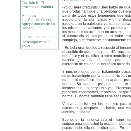
Capítulo II.- El
proceso del cambio
-Yo quisiera preguntar, usted habló de qu
que producirían que una persona que era
partir de todos estos fenómenos que est
Menassa
tradujera en la normalidad y en el desar
Ins. Sup. de Ciencias
tradujera en la patología, ya sea somática
Agropecuarias de La
los mismos mecanismos, y el problema e
Habana
los mecanismos actuaban en un sentido o en
si alcanzaría el tiempo, para tratar es
Libros recomendados
complejo, que realmente es sumamente co
Descargar nº 105
en PDF
- Es toda una ideología respecto al fenóm
el sentido de que no hay una diferencia cua
neurótico y el psicótico, o entre neurótico 
hacerla grave la diferencia, porque 
diferencia de calidad, el neurótico no sería
Y mucho menos por el tratamiento psicoa
es un tratamiento por la palabra. No hay u
es que el neurótico tiene un aparato psíqu
normal. Su aparato psíquico es el mis
inconsciente, superyo-ello-yo. Procesos
procesos conscientes, represión, negaci
normal. El normal también tiene esos mec
Vuelvo a insistir, yo los seduzco para
escuchen, y después les hablo, una ve
atentos, les hablo.
Bueno, en la histérica está el mismo me
seduce para que usted la escuche, pero c
escuchando, ella no le dice nada. En un