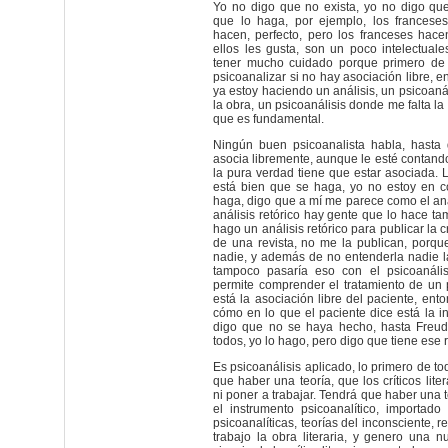
Yo no digo que no exista, yo no digo qu
que lo haga, por ejemplo, los francese
hacen, perfecto, pero los franceses hace
ellos les gusta, son un poco intelectual
tener mucho cuidado porque primero de
psicoanalizar si no hay asociación libre, 
ya estoy haciendo un análisis, un psicoaná
la obra, un psicoanálisis donde me falta la 
que es fundamental.
Ningún buen psicoanalista habla, hasta 
asocia libremente, aunque le esté contando
la pura verdad tiene que estar asociada.
está bien que se haga, yo no estoy en c
haga, digo que a mí me parece como el anál
análisis retórico hay gente que lo hace ta
hago un análisis retórico para publicar la cr
de una revista, no me la publican, porqu
nadie, y además de no entenderla nadie la 
tampoco pasaría eso con el psicoanális
permite comprender el tratamiento de un
está la asociación libre del paciente, ent
cómo en lo que el paciente dice está la in
digo que no se haya hecho, hasta Freud 
todos, yo lo hago, pero digo que tiene ese 
Es psicoanálisis aplicado, lo primero de t
que haber una teoría, que los críticos lite
ni poner a trabajar. Tendrá que haber una 
el instrumento psicoanalítico, importado
psicoanalíticas, teorías del inconsciente, r
trabajo la obra literaria, y genero una n