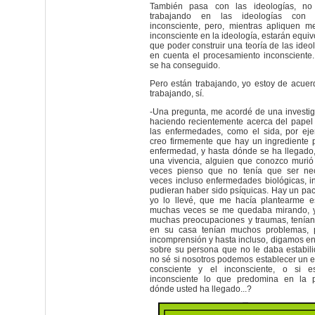
También pasa con las ideologías, no 
trabajando en las ideologías con e
inconsciente, pero, mientras apliquen m
inconsciente en la ideología, estarán equi
que poder construir una teoría de las ideo
en cuenta el procesamiento inconsciente
se ha conseguido.
Pero están trabajando, yo estoy de acue
trabajando, sí.
-Una pregunta, me acordé de una investi
haciendo recientemente acerca del papel
las enfermedades, como el sida, por ej
creo firmemente que hay un ingrediente 
enfermedad, y hasta dónde se ha llegado
una vivencia, alguien que conozco murió
veces pienso que no tenía que ser ne
veces incluso enfermedades biológicas, i
pudieran haber sido psíquicas. Hay un paci
yo lo llevé, que me hacía plantearme es
muchas veces se me quedaba mirando, y
muchas preocupaciones y traumas, tenían 
en su casa tenían muchos problemas, 
incomprensión y hasta incluso, digamos en
sobre su persona que no le daba estabilid
no sé si nosotros podemos establecer un eq
consciente y el inconsciente, o si e
inconsciente lo que predomina en la 
dónde usted ha llegado...?