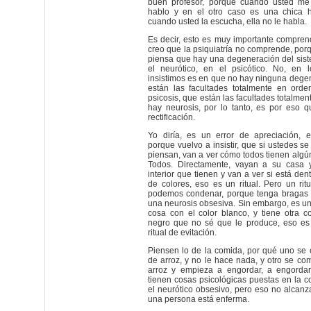
buen profesor, porque cuando usted me
hablo y en el otro caso es una chica hi
cuando usted la escucha, ella no le habla.
Es decir, esto es muy importante compren
creo que la psiquiatría no comprende, porq
piensa que hay una degeneración del sis
el neurótico, en el psicótico. No, en 
insistimos es en que no hay ninguna dege
están las facultades totalmente en ord
psicosis, que están las facultades totalme
hay neurosis, por lo tanto, es por eso 
rectificación.
Yo diría, es un error de apreciación, e
porque vuelvo a insistir, que si ustedes s
piensan, van a ver cómo todos tienen algún
Todos. Directamente, vayan a su casa 
interior que tienen y van a ver si está den
de colores, eso es un ritual. Pero un rit
podemos condenar, porque tenga bragas 
una neurosis obsesiva. Sin embargo, es un 
cosa con el color blanco, y tiene otra c
negro que no sé que le produce, eso es 
ritual de evitación.
Piensen lo de la comida, por qué uno se
de arroz, y no le hace nada, y otro se co
arroz y empieza a engordar, a engorda
tienen cosas psicológicas puestas en la c
el neurótico obsesivo, pero eso no alcanz
una persona está enferma.