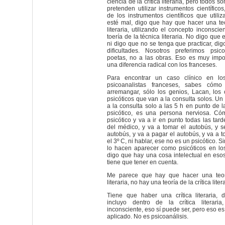
ciencia de la crítica literaria, pero todos 
pretenden utilizar instrumentos científico
de los instrumentos científicos que utili
esté mal, digo que hay que hacer una teor
literaria, utilizando el concepto inconscie
toería de la técnica literaria. No digo que 
ni digo que no se tenga que practicar, dig
dificultades. Nosotros preferimos psic
poetas, no a las obras. Eso es muy impo
una diferencia radical con los franceses.
Para encontrar un caso clínico en lo
psicoanalistas franceses, sabes cómo
arremangar, sólo los genios, Lacan, los
psicóticos que van a la consulta solos. Un
a la consulta solo a las 5 h en punto de l
psicótico, es una persona nerviosa. C
psicótico y va a ir en punto todas las tard
del médico, y va a tomar el autobús, y s
autobús, y va a pagar el autobús, y va a t
el 3º C, ni hablar, ese no es un psicótico. 
lo hacen aparecer como psicóticos en los
digo que hay una cosa intelectual en eso
tiene que tener en cuenta.
Me parece que hay que hacer una teorí
literaria, no hay una teoría de la crítica litera
Tiene que haber una crítica literaria,
incluyo dentro de la crítica literaria
inconsciente, eso sí puede ser, pero eso es
aplicado. No es psicoanálisis.