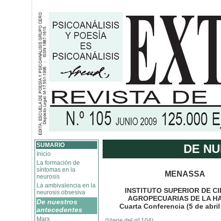
SUMARIO
DE N
Inicio
La formación de
síntomas en la
MENASSA
neurosis
La ambivalencia en la
INSTITUTO SUPERIOR DE C
neurosis obsesiva
AGROPECUARIAS DE LA H
De nuestros
Cuarta Conferencia (5 de abril
antecedentes
Marx
(Viene del nº 104)