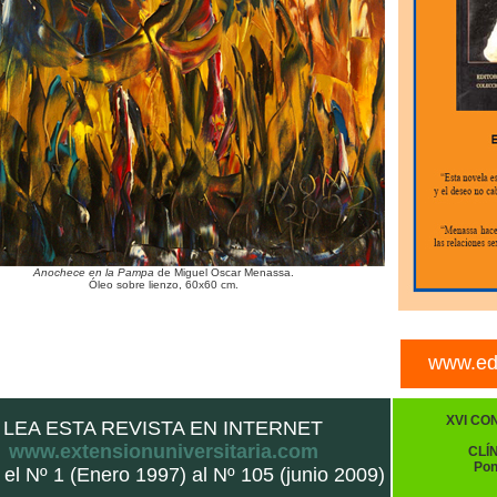
Anochece en la Pampa
de Miguel Oscar Menassa.
Óleo sobre lienzo, 60x60 cm.
www.edi
XVI CO
LEA ESTA REVISTA EN INTERNET
www.extensionuniversitaria.com
CLÍ
Pon
el Nº 1 (Enero 1997) al Nº 105 (junio 2009)