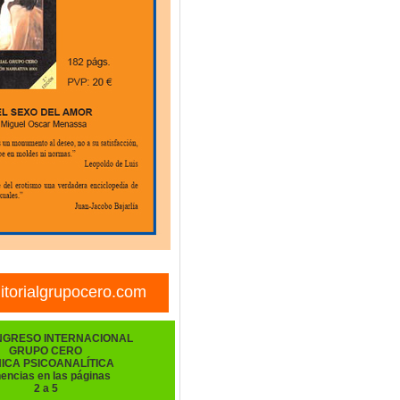
torialgrupocero.com
NGRESO INTERNACIONAL
GRUPO CERO
NICA PSICOANALÍTICA
encias en las páginas
2 a 5