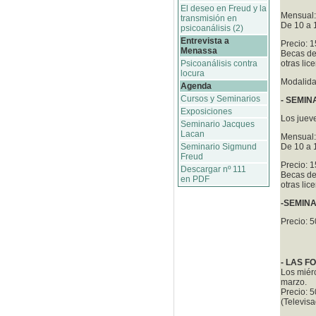
El deseo en Freud y la
Mensual:
transmisión en
De 10 a 1
psicoanálisis (2)
Entrevista a
Precio: 
Menassa
Becas de
Psicoanálisis contra
otras lic
locura
Modalida
Agenda
Cursos y Seminarios
- SEMI
Exposiciones
Los jueve
Seminario Jacques
Lacan
Mensual:
Seminario Sigmund
De 10 a 1
Freud
Precio: 
Descargar nº 111
Becas de
en PDF
otras lic
-SEMINA
Precio: 
- LAS F
Los miérc
marzo.
Precio: 5
(Televisa