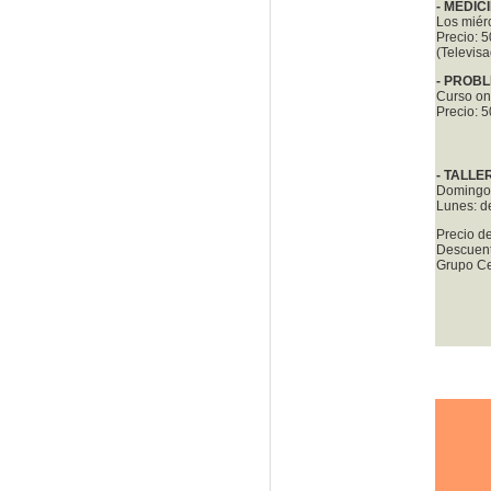
- MEDIC
Los miérc
Precio: 5
(Televisa
- PROB
Curso on
Precio: 
- TALLE
Domingos
Lunes: d
Precio de
Descuent
Grupo C