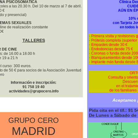
INA PSICOSOMÁTICA
Clínica De
oles a las 20.30 h. Del 10 de marzo al 7 de abril.
CUID
0 €
AÚN EN ÉP
do y presencial)
10% 
LEMAS SEXUALES
con Tarjeta J
line de realización constante
en todos l
50€
- Primera visita y revisiones g
TALLERES
- Prótesis completa (superior 
- Empastes desde 30 €
- Endodoncias desde 75 €
R DE CINE
- Coronas o funda desde 200
: de 16.00 a 18.00 h
- Blanqueamientos desde 10
e 19 a 21 h
- Implante más funda desde 
l curso: 300 euros.
o de 50 € para socios de la Asociación Juventud
ORT
ero
Consulta y orienta
Descuent
Información e inscripción:
en el tratami
91 758 19 40
de los familiares
actividades@grupocero.info
Aceptamos p
Pida cita en el tlf.: 91 
De Lunes a Sábado de 1
GRUPO CERO
MADRID