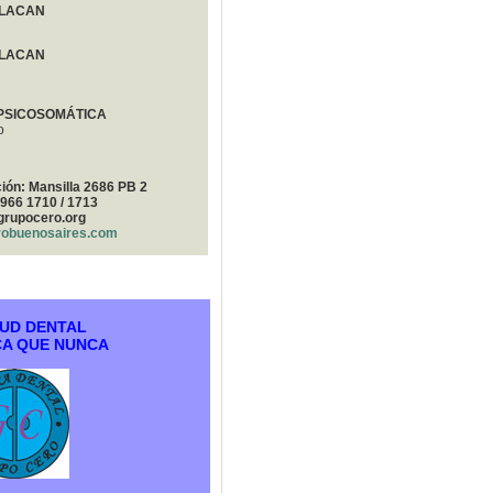
 LACAN
 LACAN
 PSICOSOMÁTICA
o
ción: Mansilla 2686 PB 2
4966 1710 / 1713
grupocero.org
obuenosaires.com
UD DENTAL
A QUE NUNCA