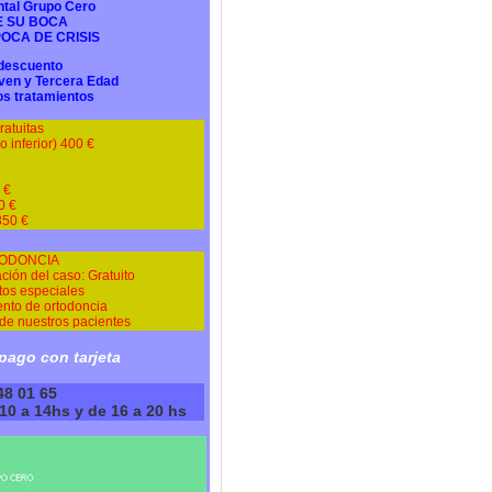
ntal Grupo Cero
E SU BOCA
OCA DE CRISIS
descuento
oven y Tercera Edad
os tratamientos
ratuitas
o inferior) 400 €
 €
0 €
850 €
ODONCIA
ción del caso: Gratuito
os especiales
ento de ortodoncia
 de nuestros pacientes
ago con tarjeta
548 01 65
0 a 14hs y de 16 a 20 hs