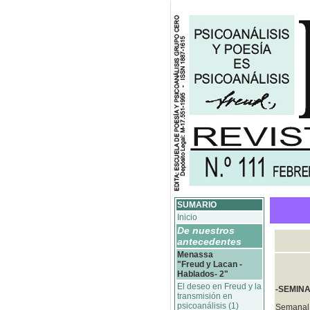
SUMARIO
Inicio
De nuestros
antecedentes
Menassa
"Freud y Lacan -
Hablados- 2"
El deseo en Freud y la
-SEMIN
transmisión en
psicoanálisis (1)
Semanal: