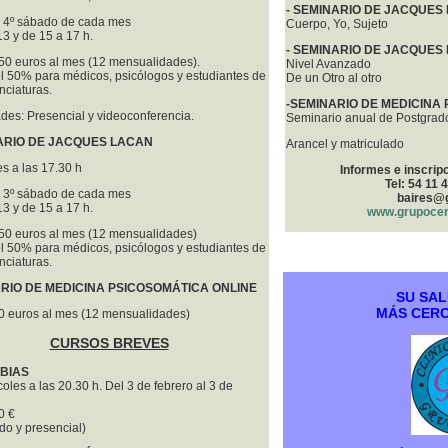
- SEMINARIO DE JACQUES
 4º sábado de cada mes
Cuerpo, Yo, Sujeto
3 y de 15 a 17 h.
- SEMINARIO DE JACQUES
150 euros al mes (12 mensualidades).
Nivel Avanzado
l 50% para médicos, psicólogos y estudiantes de
De un Otro al otro
enciaturas.
-SEMINARIO DE MEDICINA
des: Presencial y videoconferencia.
Seminario anual de Postgrad
NARIO DE JACQUES LACAN
Arancel y matriculado
s a las 17.30 h
Informes e inscrip
Tel: 54 11 
 3º sábado de cada mes
baires@
3 y de 15 a 17 h.
www.grupocer
150 euros al mes (12 mensualidades)
l 50% para médicos, psicólogos y estudiantes de
enciaturas.
RIO DE MEDICINA PSICOSOMÁTICA ONLINE
SU SAL
MÁS CERC
50 euros al mes (12 mensualidades)
CURSOS BREVES
OBIAS
oles a las 20.30 h. Del 3 de febrero al 3 de
0 €
do y presencial)