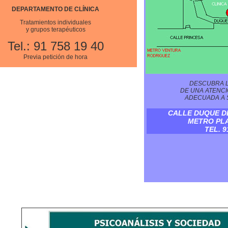
DEPARTAMENTO DE CLÍNICA
Tratamientos individuales
y grupos terapéuticos
Tel.: 91 758 19 40
Previa petición de hora
DESCUBRA L
DE UNA ATENC
ADECUADA A 
CALLE DUQUE DE
METRO PLA
TEL. 9