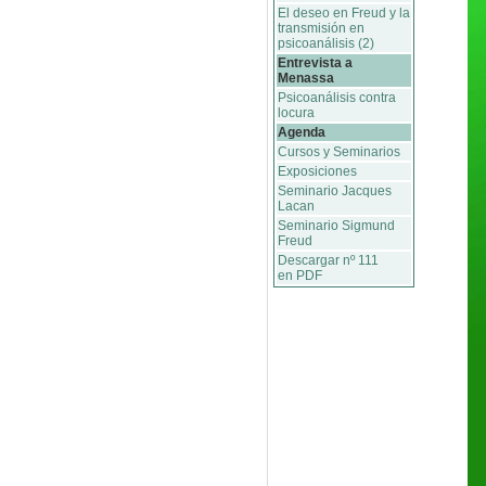
El deseo en Freud y la
transmisión en
psicoanálisis (2)
Entrevista a
Menassa
Psicoanálisis contra
locura
Agenda
Cursos y Seminarios
Exposiciones
Seminario Jacques
Lacan
Seminario Sigmund
Freud
Descargar nº 111
en PDF