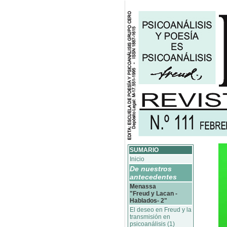
SUMARIO
Inicio
De nuestros
antecedentes
Menassa
"Freud y Lacan -
Hablados- 2"
El deseo en Freud y la
transmisión en
psicoanálisis (1)