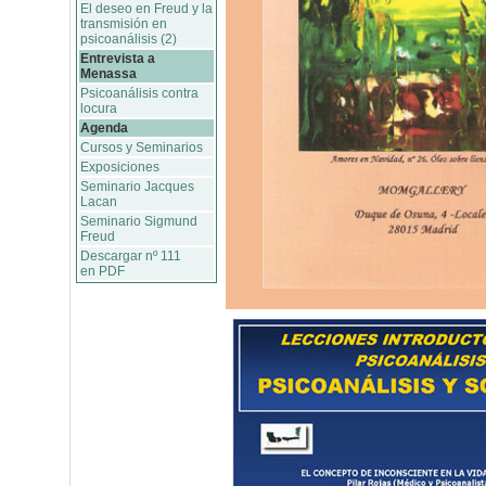
El deseo en Freud y la
transmisión en
psicoanálisis (2)
Entrevista a
Menassa
Psicoanálisis contra
locura
Agenda
Cursos y Seminarios
Exposiciones
Seminario Jacques
Lacan
Seminario Sigmund
Freud
Descargar nº 111
en PDF