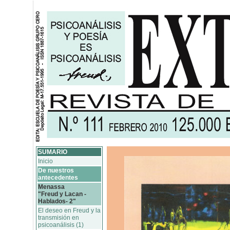
SUMARIO
Inicio
De nuestros
antecedentes
Menassa
"Freud y Lacan -
Hablados- 2"
El deseo en Freud y la
transmisión en
psicoanálisis (1)