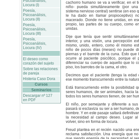
Psicoanálisis,
cachorro humano se va a verificar, en el t
Locura (I)
niño- pueda simultáneamente (por un
Poesía,
sistema nervioso central) sentirse (en eso 
Psicoanálisis,
le ha dado en llamar propioceptivo) n
Locura (II)
macerado. Donde no tiene unidas, en ese
propio, las partes de su cuerpo, como en
Poesía,
unidas.
Psicoanálisis,
Locura (III)
Dije que tenía que sentir simultáneame
Poesía,
interior, y una visión, una percepción ext
Psicoanálisis,
mismo, unido, entero, como él mismo está
Locura (IV)
niño de pocos días (meses) no puede dif
piernas y el barrote de la cuna. Esto que l
ocurre al paciente psicótico, porque el 
El deseo como
diferenciar su cuerpo de aquello que lo co
corazón del sujeto
piso, los barrotes de la cama, el otro.
Sobre las relaciones
de pareja
Decimos que el paciente (tenga la edad 
Histeria Caso Dora
ese momento transcurriendo entre la natural
Cursos
Está transcurriendo entre la posibilidad q
Seminarios
seres humanos, de ser animales, hacia la
Descargar nº 127
todos los seres humanos tienen, de ser hu
en PDF
El niño, por semejante y diferente a su
pasará si esclaviza su ser a ser humano, 
hombre. Y en este pasaje saltará definitiv
la necesidad al campo deseo. Lugar al
volver, sino en forma de locura.
Freud plantea en el recién nacido una en
reclama satisfacción. Una energía que no
que siendo energía de la necesidad al ser