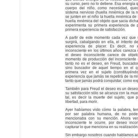
su curso, pero no lo detiene. Esa energía 
cuerpo del niño, como necesidad, qued
sistema nervioso (huella mnémica de la 
se junten en el niño la huella mnémica de 
huella mnémica del objeto que sacia dicha
experimenta su primera experiencia de pl
primera experiencia de satisfacción.
A partir de este momento cada vez que s
surgirá, cabalgando en ella, el intento d
experiencia de placer. Es decir, no
inconsciente en los últimos años carezca 
el deseo inconsciente carece de obje
momento de producción del inconsciente
tanto no es el deseo, en Freud, buscador
sino buscador de aquel tiempo en el q
primera vez en el sujeto (constituyén
experiencia que jamás se repetirá de la m
tanto que jamás podrá conquistar, como ex
También para Freud el deseo es un deseo
su satisfacción sólo se alcanza con la mu
tal, es decir la muerte del sujeto, que 
libertad, para morir.
Ayer habíamos visto cómo la palabra, tenía
por ser palabra humana, de no poder
mencionaba con su mención. Ahora ve
inconsciente le ocurre, por deseo inco
capturar lo que menciona en su realizació
Sin embargo nosotros cuando hablamos acer