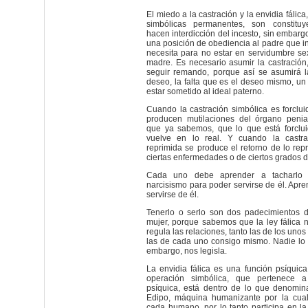
El miedo a la castración y la envidia fáli
simbólicas permanentes, son constitu
hacen interdicción del incesto, sin embarg
una posición de obediencia al padre que in
necesita para no estar en servidumbre se
madre. Es necesario asumir la castración
seguir remando, porque así se asumirá la
deseo, la falta que es el deseo mismo, u
estar sometido al ideal paterno.
Cuando la castración simbólica es forclu
producen mutilaciones del órgano penia
que ya sabemos, que lo que está forclui
vuelve en lo real. Y cuando la castra
reprimida se produce el retorno de lo rep
ciertas enfermedades o de ciertos grados 
Cada uno debe aprender a tacharlo
narcisismo para poder servirse de él. Apre
servirse de él.
Tenerlo o serlo son dos padecimientos 
mujer, porque sabemos que la ley fálica n
regula las relaciones, tanto las de los unos
las de cada uno consigo mismo. Nadie lo es
embargo, nos legisla.
La envidia fálica es una función psíquic
operación simbólica, que pertenece a 
psíquica, está dentro de lo que denomi
Edipo, máquina humanizante por la cual
cada humano, por lo tanto participa en la