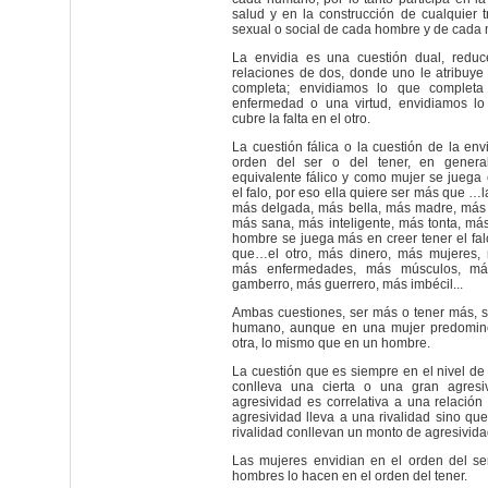
salud y en la construcción de cualquier t
sexual o social de cada hombre y de cada 
La envidia es una cuestión dual, reduc
relaciones de dos, donde uno le atribuye 
completa; envidiamos lo que completa
enfermedad o una virtud, envidiamos l
cubre la falta en el otro.
La cuestión fálica o la cuestión de la env
orden del ser o del tener, en gener
equivalente fálico y como mujer se juega
el falo, por eso ella quiere ser más que …la
más delgada, más bella, más madre, más 
más sana, más inteligente, más tonta, má
hombre se juega más en creer tener el fal
que…el otro, más dinero, más mujeres, 
más enfermedades, más músculos, más
gamberro, más guerrero, más imbécil...
Ambas cuestiones, ser más o tener más, s
humano, aunque en una mujer predomin
otra, lo mismo que en un hombre.
La cuestión que es siempre en el nivel de l
conlleva una cierta o una gran agresiv
agresividad es correlativa a una relación
agresividad lleva a una rivalidad sino que
rivalidad conllevan un monto de agresivida
Las mujeres envidian en el orden del ser
hombres lo hacen en el orden del tener.