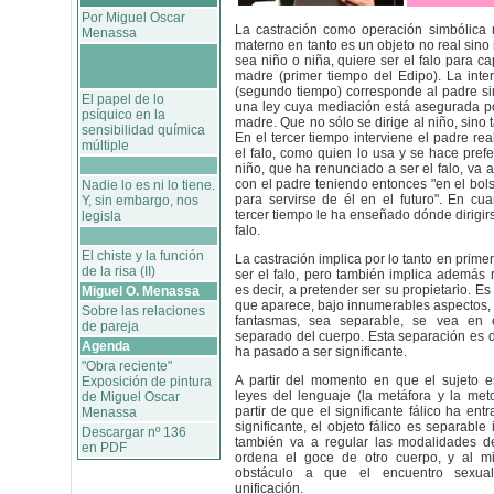
Por Miguel Oscar
La castración como operación simbólica r
Menassa
materno en tanto es un objeto no real sino 
sea niño o niña, quiere ser el falo para c
madre (primer tiempo del Edipo). La inter
(segundo tiempo) corresponde al padre sim
El papel de lo
una ley cuya mediación está asegurada po
psíquico en la
madre. Que no sólo se dirige al niño, sino
sensibilidad química
En el tercer tiempo interviene el padre re
múltiple
el falo, como quien lo usa y se hace prefe
niño, que ha renunciado a ser el falo, va a
con el padre teniendo entonces "en el bolsil
Nadie lo es ni lo tiene.
para servirse de él en el futuro". En cua
Y, sin embargo, nos
tercer tiempo le ha enseñado dónde dirigir
legisla
falo.
El chiste y la función
La castración implica por lo tanto en primer
de la risa (II)
ser el falo, pero también implica además r
es decir, a pretender ser su propietario. Es
Miguel O. Menassa
que aparece, bajo innumerables aspectos, 
Sobre las relaciones
fantasmas, sea separable, se vea en e
de pareja
separado del cuerpo. Esta separación es d
Agenda
ha pasado a ser significante.
"Obra reciente"
A partir del momento en que el sujeto e
Exposición de pintura
leyes del lenguaje (la metáfora y la meto
de Miguel Oscar
partir de que el significante fálico ha en
Menassa
significante, el objeto fálico es separabl
Descargar nº 136
también va a regular las modalidades de
en PDF
ordena el goce de otro cuerpo, y al m
obstáculo a que el encuentro sexu
unificación.