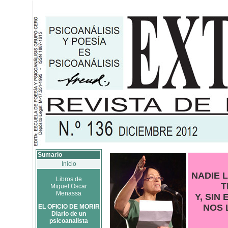
Sumario
Inicio
NADIE L
Libros de
T
Miguel Oscar
Menassa
Y, SIN
NOS 
EL OFICIO DE MORIR
Diario de un
psicoanalista