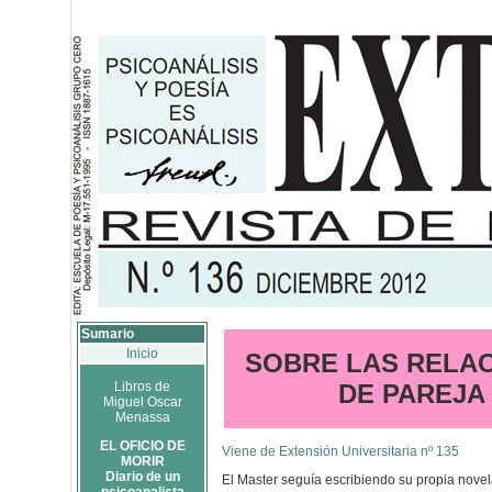
Sumario
Inicio
SOBRE LAS RELA
Libros de
DE PAREJA
Miguel Oscar
Menassa
EL OFICIO DE
Viene de Extensión Universitaria nº 135
MORIR
Diario de un
El Master seguía escribiendo su propia novel