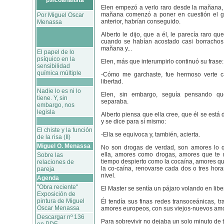
psicoanalista
Elen empezó a verlo raro desde la mañana, 
mañana comenzó a poner en cuestión el g
Por Miguel Oscar
anterior, habrían conseguido.
Menassa
Alberto le dijo, que a él, le parecía raro que
cuando se habían acostado casi borrachos 
mañana y...
El papel de lo
psíquico en la
Elen, más que interumpirlo continuó su frase:
sensibilidad
química múltiple
-Cómo me garchaste, fue hermoso verte c
libertad.
Nadie lo es ni lo
Elen, sin embargo, seguía pensando q
tiene. Y, sin
separaba.
embargo, nos
legisla
Alberto piensa que ella cree, que él se está
y se dice para sí mismo:
El chiste y la función
-Ella se equivoca y, también, acierta.
de la risa (II)
Miguel O. Menassa
No son drogas de verdad, son amores lo 
ella, amores como drogas, amores que te 
Sobre las
tiempo despierto como la cocaína, amores q
relaciones de
la co-caína, renovarse cada dos o tres hora
pareja
nivel.
Agenda
"Obra reciente"
El Master se sentía un pájaro volando en libe
Exposición de
pintura de Miguel
Él tendía sus finas redes transoceánicas, tr
Oscar Menassa
amores europeos, con sus viejos-nuevos am
Descargar nº 136
Para sobrevivir no dejaba un solo minuto de t