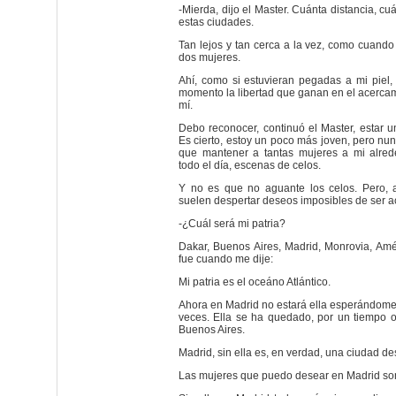
-Mierda, dijo el Master. Cuánta distancia, c
estas ciudades.
Tan lejos y tan cerca a la vez, como cuand
dos mujeres.
Ahí, como si estuvieran pegadas a mi piel
momento la libertad que ganan en el acercami
mí.
Debo reconocer, continuó el Master, estar 
Es cierto, estoy un poco más joven, pero nun
que mantener a tantas mujeres a mi alre
todo el día, escenas de celos.
Y no es que no aguante los celos. Pero, a
suelen despertar deseos imposibles de ser a
-¿Cuál será mi patria?
Dakar, Buenos Aires, Madrid, Monrovia, Amér
fue cuando me dije:
Mi patria es el oceáno Atlántico.
Ahora en Madrid no estará ella esperándome
veces. Ella se ha quedado, por un tiempo 
Buenos Aires.
Madrid, sin ella es, en verdad, una ciudad d
Las mujeres que puedo desear en Madrid so