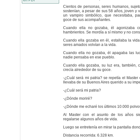
en PDF
Cientos de personas, seres humanos, sujeto
sostenían, a pesar de sus 58 años, joven y 
un vampiro simbólico, que necesitaba, par
goce de sus acompañantes.
Cuando ella no gozaba, él agonizaba 
hambrientos. Se mordía a sí mismo y no cons
Cuando ella gozaba en él, estallaba la vid
seres amados volvían a la vida.
Cuando ella no gozaba, él apagaba las luce
nadie pensaba en ese pueblo.
Cuando ella gozaba, su luz era, también, c
crecía alrededor de su goce.
-¿Cuál será mi patria? se repetía el Master 
llevaba de su Buenos Aires querido a su impe
-¿Cuál será mi patria?
-¿Dónde moriré?
-¿Dónde me echaré los últimos 10.000 polvo
Al Master con el asunto de los años si
regalarse algunos años de vida.
Luego se entretenía en mirar la pantalla don
Distancia recorrida: 6.328 km.