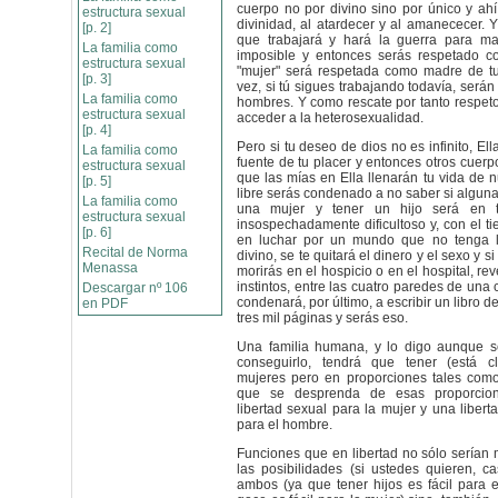
cuerpo no por divino sino por único y ah
estructura sexual
divinidad, al atardecer y al amanececer. 
[p. 2]
que trabajará y hará la guerra para ma
La familia como
imposible y entonces serás respetado 
estructura sexual
"mujer" será respetada como madre de tu
[p. 3]
vez, si tú sigues trabajando todavía, será
La familia como
hombres. Y como rescate por tanto respeto
estructura sexual
acceder a la heterosexualidad.
[p. 4]
Pero si tu deseo de dios no es infinito, Ell
La familia como
fuente de tu placer y entonces otros cuerp
estructura sexual
que las mías en Ella llenarán tu vida de n
[p. 5]
libre serás condenado a no saber si alguna
La familia como
una mujer y tener un hijo será en 
estructura sexual
insospechadamente dificultoso y, con el ti
[p. 6]
en luchar por un mundo que no tenga l
Recital de Norma
divino, se te quitará el dinero y el sexo y si
Menassa
morirás en el hospicio o en el hospital, re
instintos, entre las cuatro paredes de una 
Descargar nº 106
condenará, por último, a escribir un libro d
en PDF
tres mil páginas y serás eso.
Una familia humana, y lo digo aunque sé
conseguirlo, tendrá que tener (está c
mujeres pero en proporciones tales como
que se desprenda de esas proporcio
libertad sexual para la mujer y una libert
para el hombre.
Funciones que en libertad no sólo sería
las posibilidades (si ustedes quieren, ca
ambos (ya que tener hijos es fácil para 