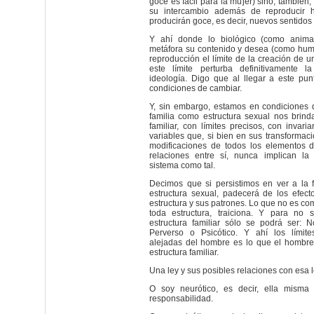
goce es fácil para la mujer) sino, también
su intercambio además de reproducir h
producirán goce, es decir, nuevos sentidos 
Y ahí donde lo biológico (como animal
metáfora su contenido y desea (como hum
reproducción el límite de la creación de u
este límite perturba definitivamente l
ideología. Digo que al llegar a este pu
condiciones de cambiar.
Y, sin embargo, estamos en condiciones 
familia como estructura sexual nos brin
familiar, con límites precisos, con invari
variables que, si bien en sus transformaci
modificaciones de todos los elementos d
relaciones entre sí, nunca implican la 
sistema como tal.
Decimos que si persistimos en ver a la 
estructura sexual, padecerá de los efec
estructura y sus patrones. Lo que no es co
toda estructura, traiciona. Y para no s
estructura familiar sólo se podrá ser: N
Perverso o Psicótico. Y ahí los límites
alejadas del hombre es lo que el hombre
estructura familiar.
Una ley y sus posibles relaciones con esa l
O soy neurótico, es decir, ella misma
responsabilidad.