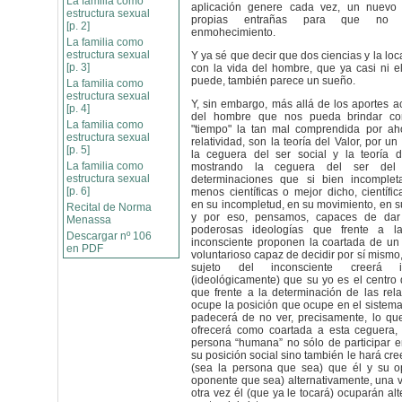
La familia como
aplicación genere cada vez, un nuevo
estructura sexual
propias entrañas para que no 
[p. 2]
enmohecimiento.
La familia como
estructura sexual
Y ya sé que decir que dos ciencias y la lo
[p. 3]
con la vida del hombre, que ya casi ni 
puede, también parece un sueño.
La familia como
estructura sexual
Y, sin embargo, más allá de los aportes a
[p. 4]
del hombre que nos pueda brindar con
La familia como
"tiempo" la tan mal comprendida por aho
estructura sexual
relatividad, son la teoría del Valor, por u
[p. 5]
la ceguera del ser social y la teoría d
La familia como
mostrando la ceguera del ser del 
estructura sexual
determinaciones que si bien incomple
[p. 6]
menos científicas o mejor dicho, científi
en su incompletud, en su movimiento, en s
Recital de Norma
y por eso, pensamos, capaces de dar
Menassa
poderosas ideologías que frente a la
Descargar nº 106
inconsciente proponen la coartada de un
en PDF
voluntarioso capaz de decidir por sí mismo
sujeto del inconsciente creerá im
(ideológicamente) que su yo es el centro
que frente a la determinación de las rela
ocupe la posición que ocupe en el sistema,
padecerá de no ver, precisamente, lo qu
ofrecerá como coartada a esta ceguera, 
persona “humana” no sólo de participar e
su posición social sino también le hará cr
(sea la persona que sea) que él y su o
oponente que sea) alternativamente, una 
otra vez él (que ya le tocará) ocuparán al