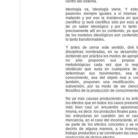
centro del sistema.
Ideología va, ideología viene. Y est
pasiones siempre iguales a sí mismas
matando y por eso la insistencia en qu
científico (y será científico sólo por eso)
de un saber ideológico y por lo tanto 
precisamente allí en su contenido, ya qu
de los modelos ideológicos son contenid
lo tanto transformables.
Y antes de cerrar este sentido, diré 
disciplinas nombradas, en su desarrollo 
(entiendo por práctica los modos de apropi
no sólo proponen sus propias mo
metodológicas cada vez que lo requ
obstáculo que surja en cualquiera de
determinan sus movimientos, sea d
conocimiento, sea del objeto real a co
también, proponen una modificación,
subversión, por su modo de ser cienc
filosófico de la producción de conocimientos
No ya más causas produciendo a su ant
los efectos que en todos los casos preexist
más bien casi un encuentro apasiona
misma, es decir, los productos finales para 
las estructuras en cuestión (en el cas
mercancía, en el caso del inconsciente, el 
se parte de los efectos concretos y se r
decirlo de alguna manera, a la inversa
trabajo productivo y se construyen las caus
producción de dichos efectos.