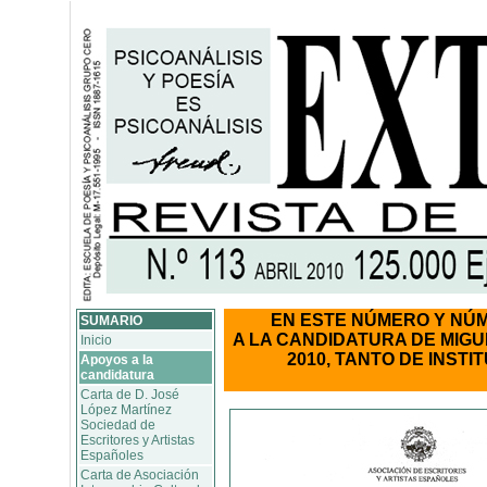
EN ESTE NÚMERO Y NÚ
SUMARIO
A LA CANDIDATURA DE MIG
Inicio
2010, TANTO DE INST
Apoyos a la
candidatura
Carta de D. José
López Martínez
Sociedad de
Escritores y Artistas
Españoles
Carta de Asociación