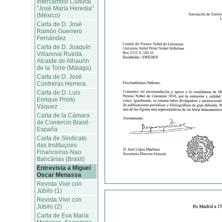
Intercambio Cultural
"José María Heredia"
(México)
Carta de D. José
Ramón Guerrero
Fernández
Carta de D. Joaquín
Villanova Rueda.
Alcalde de Alhaurín
de la Torre (Málaga)
Carta de D. José
Contreras Herrera
Carta de D. Luis
Enrique Prieto
Váquez
Carta de la Cámara
de Comercio Brasil-
España
Carta de Sindicato
das Instituçoes
Financeiras Nao
Bancárias (Brasil)
Entrevista a Miguel
Oscar Menassa
Revista Vivir con
Júbilo (1)
Revista Vivir con
Júbilo (2)
Carta de Eva María