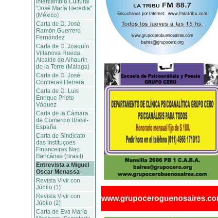
Intercambio Cultural
"José María Heredia"
(México)
Carta de D. José
Ramón Guerrero
Fernández
Carta de D. Joaquín
Villanova Rueda.
Alcalde de Alhaurín
de la Torre (Málaga)
Carta de D. José
Contreras Herrera
Carta de D. Luis
Enrique Prieto
Váquez
Carta de la Cámara
de Comercio Brasil-
España
Carta de Sindicato
das Instituçoes
Financeiras Nao
Bancárias (Brasil)
Entrevista a Miguel
Oscar Menassa
Revista Vivir con
Júbilo (1)
Revista Vivir con
www.grupoceroguenosaires.c
Júbilo (2)
Carta de Eva María