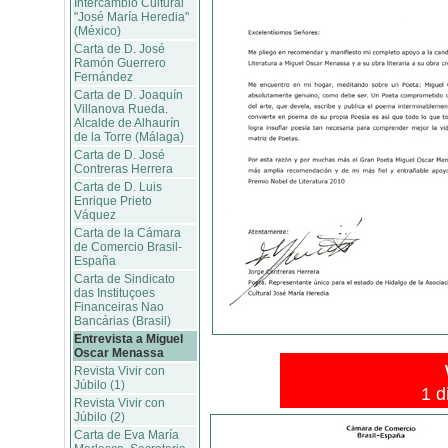
Intercambio Cultural
"José María Heredia"
(México)
Carta de D. José
Ramón Guerrero
Fernández
Carta de D. Joaquín
Villanova Rueda.
Alcalde de Alhaurín
de la Torre (Málaga)
Carta de D. José
Contreras Herrera
Carta de D. Luis
Enrique Prieto
Váquez
Carta de la Cámara
de Comercio Brasil-
España
Carta de Sindicato
das Instituçoes
Financeiras Nao
Bancárias (Brasil)
Entrevista a Miguel
Oscar Menassa
Revista Vivir con
Júbilo (1)
1 d
Revista Vivir con
Júbilo (2)
Carta de Eva María