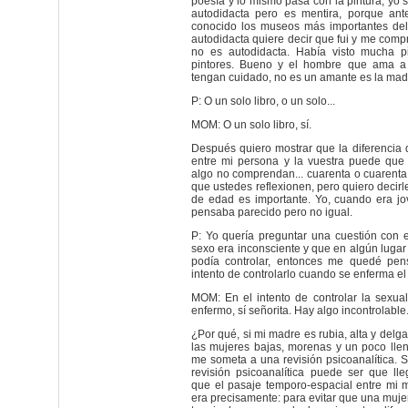
poesía y lo mismo pasa con la pintura, yo s
autodidacta pero es mentira, porque ant
conocido los museos más importantes de
autodidacta quiere decir que fui y me compr
no es autodidacta. Había visto mucha p
pintores. Bueno y el hombre que ama a
tengan cuidado, no es un amante es la mad
P: O un solo libro, o un solo...
MOM: O un solo libro, sí.
Después quiero mostrar que la diferencia 
entre mi persona y la vuestra puede qu
algo no comprendan... cuarenta o cuarenta
que ustedes reflexionen, pero quiero decirl
de edad es importante. Yo, cuando era j
pensaba parecido pero no igual.
P: Yo quería preguntar una cuestión con e
sexo era inconsciente y que en algún lugar
podía controlar, entonces me quedé pen
intento de controlarlo cuando se enferma el 
MOM: En el intento de controlar la sexu
enfermo, sí señorita. Hay algo incontrolable
¿Por qué, si mi madre es rubia, alta y delg
las mujeres bajas, morenas y un poco lle
me someta a una revisión psicoanalítica. 
revisión psicoanalítica puede ser que l
que el pasaje temporo-espacial entre mi m
era precisamente: para evitar que una muje