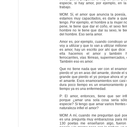
especie, si hay amor, por ejemplo, en la
trabajo.
MOM: Sí, el amor que anuncia la poesía,
estamos muy capacitados, es darle a qui
tengo. Por ejemplo, el hombre a la mujer no
pene, le tiene que dar el coño, el sexo fe
hombre no le tiene que dar su sexo, le ti
del hombre. Eso sería amor.
Amor es, por ejemplo, cuando construyo u
voy a utilizar y que lo van a utilizar millo
es amor, hay un escrito por ahí que dice:
ella hacemos el amor y también h
ferrocarriles, vías férreas, supermercados, 
También eso es amor.
Que no tiene nada que ver con el enamor
pierdo el yo en aras del amante, donde el 
grande que pierdo el yo porque ahora el y
el amante. Esos enamoramientos son casi 
dura poco tiempo es un enamoramiento p
tiempo ya es una enfermedad.
P: El amor, entonces, tiene que ser infi
porque ¿amar una sola cosa sería sól
especie? Si tengo que amar varios frentes 
naturaleza infiel el amor?
MOM: A mí, cuando me preguntan qué poe
es una pregunta muy embarazosa para mí
130 poetas me enseñaron algo, fueron