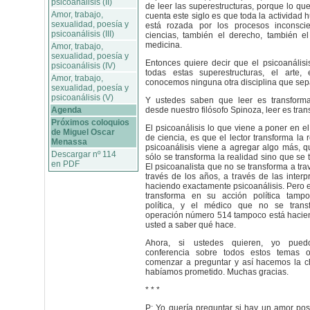
psicoanálisis (II)
de leer las superestructuras, porque lo q
Amor, trabajo,
cuenta este siglo es que toda la actividad
sexualidad, poesía y
está rozada por los procesos inconscie
psicoanálisis (III)
ciencias, también el derecho, también el 
medicina.
Amor, trabajo,
sexualidad, poesía y
Entonces quiere decir que el psicoanálisi
psicoanálisis (IV)
todas estas superestructuras, el arte,
Amor, trabajo,
conocemos ninguna otra disciplina que sepa
sexualidad, poesía y
psicoanálisis (V)
Y ustedes saben que leer es transforma
Agenda
desde nuestro filósofo Spinoza, leer es tran
Próximos coloquios
El psicoanálisis lo que viene a poner en el
de Miguel Oscar
de ciencia, es que el lector transforma la 
Menassa
psicoanálisis viene a agregar algo más, q
Descargar nº 114
sólo se transforma la realidad sino que se t
en PDF
El psicoanalista que no se transforma a tra
través de los años, a través de las interp
haciendo exactamente psicoanálisis. Pero el
transforma en su acción política tamp
política, y el médico que no se tran
operación número 514 tampoco está hacie
usted a saber qué hace.
Ahora, si ustedes quieren, yo pue
conferencia sobre todos estos temas 
comenzar a preguntar y así hacemos la c
habíamos prometido. Muchas gracias.
* * *
P: Yo quería preguntar si hay un amor pos