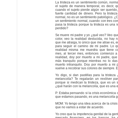
La tristeza es un sentimiento común, norm
el sujeto de manera temporal, es decir, q
cuando el sujeto pierde algún ser querido,
fuerte cantidad de dinero. Pero la tristez
normal, no es un sentimiento patológico. 
un sentimiento normal, cuando con tres co
pasa la tristeza porque la tristeza es una i
perdido?
Se muere mi padre y yo ¿qué veo? Veo que 
color, veo la realidad deslucida, no hay 
que me atraiga, lo único que me atrae es, e
para seguir el camino de mi padre. Lo 
realidad misma me muestra que tiene co
mes, al tercer mes, entonces comienzo 
realidad, doy por muerto a mi padre, que
más tranquilo porque mientras no lo da
muerto intranquilo. Doy por muerto a mi p
vuelve a recobrar sus colores de siempre. Es
Yo digo, si dan pastillas para la tristez
melancolía? Te regalarán un revólver par
porque si medican la tristeza, que es un 
¿qué harán con la melancolía, que es una
P: Estaba pensando si la crisis económica
que estamos pasando, es una melancolía g
MOM: Yo tengo una idea acerca de la crisi
que no vamos a estar de acuerdo.
Yo creo que la impotencia genital de la gen
mercado financiero, en los bancos, ha p