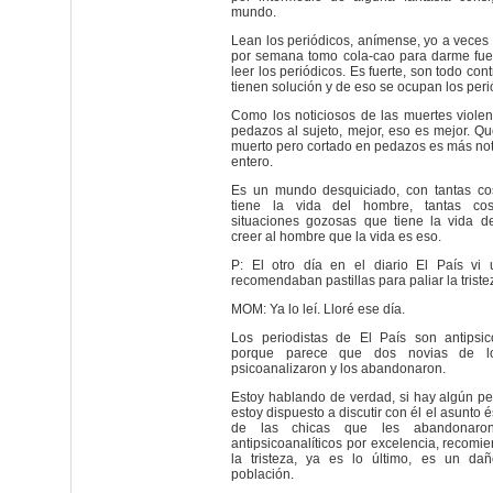
mundo.
Lean los periódicos, anímense, yo a veces
por semana tomo cola-cao para darme fu
leer los periódicos. Es fuerte, son todo co
tienen solución y de eso se ocupan los peri
Como los noticiosos de las muertes violent
pedazos al sujeto, mejor, eso es mejor. Q
muerto pero cortado en pedazos es más not
entero.
Es un mundo desquiciado, con tantas c
tiene la vida del hombre, tantas cos
situaciones gozosas que tiene la vida d
creer al hombre que la vida es eso.
P: El otro día en el diario El País vi
recomendaban pastillas para paliar la triste
MOM: Ya lo leí. Lloré ese día.
Los periodistas de El País son antipsico
porque parece que dos novias de lo
psicoanalizaron y los abandonaron.
Estoy hablando de verdad, si hay algún per
estoy dispuesto a discutir con él el asunto 
de las chicas que les abandonaron
antipsicoanalíticos por excelencia, recomie
la tristeza, ya es lo último, es un da
población.