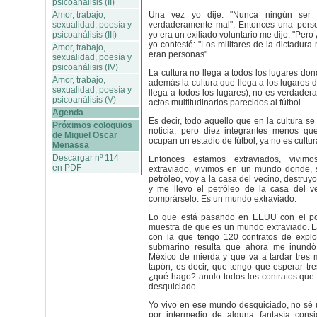
psicoanálisis (II)
Amor, trabajo,
Una vez yo dije: "Nunca ningún ser
sexualidad, poesía y
verdaderamente mal". Entonces una pers
psicoanálisis (III)
yo era un exiliado voluntario me dijo: "Pero 
yo contesté: "Los militares de la dictadura 
Amor, trabajo,
eran personas".
sexualidad, poesía y
psicoanálisis (IV)
La cultura no llega a todos los lugares don
Amor, trabajo,
además la cultura que llega a los lugares 
sexualidad, poesía y
llega a todos los lugares), no es verdader
psicoanálisis (V)
actos multitudinarios parecidos al fútbol.
Agenda
Es decir, todo aquello que en la cultura se
Próximos coloquios
noticia, pero diez integrantes menos q
de Miguel Oscar
ocupan un estadio de fútbol, ya no es cultur
Menassa
Descargar nº 114
Entonces estamos extraviados, vivi
en PDF
extraviado, vivimos en un mundo donde, s
petróleo, voy a la casa del vecino, destruy
y me llevo el petróleo de la casa del v
comprárselo. Es un mundo extraviado.
Lo que está pasando en EEUU con el po
muestra de que es un mundo extraviado.
con la que tengo 120 contratos de explo
submarino resulta que ahora me inundó
México de mierda y que va a tardar tres
tapón, es decir, que tengo que esperar tr
¿qué hago? anulo todos los contratos que
desquiciado.
Yo vivo en ese mundo desquiciado, no sé u
por intermedio de alguna fantasía consi