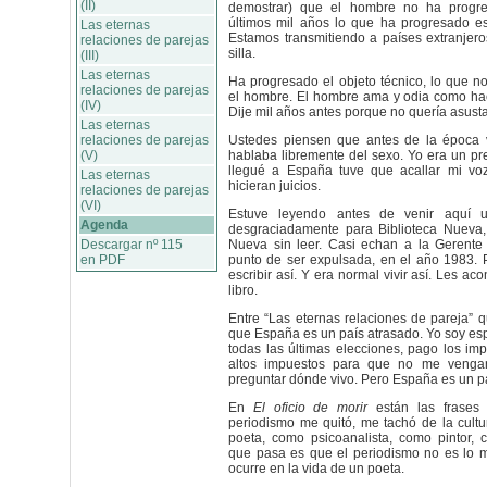
(II)
demostrar) que el hombre no ha progr
últimos mil años lo que ha progresado es 
Las eternas
Estamos transmitiendo a países extranjer
relaciones de parejas
silla.
(III)
Las eternas
Ha progresado el objeto técnico, lo que n
relaciones de parejas
el hombre. El hombre ama y odia como hac
(IV)
Dije mil años antes porque no quería asusta
Las eternas
relaciones de parejas
Ustedes piensen que antes de la época v
(V)
hablaba libremente del sexo. Yo era un pr
llegué a España tuve que acallar mi v
Las eternas
hicieran juicios.
relaciones de parejas
(VI)
Estuve leyendo antes de venir aquí u
Agenda
desgraciadamente para Biblioteca Nueva, 
Descargar nº 115
Nueva sin leer. Casi echan a la Gerente E
en PDF
punto de ser expulsada, en el año 1983. 
escribir así. Y era normal vivir así. Les a
libro.
Entre “Las eternas relaciones de pareja” 
que España es un país atrasado. Yo soy es
todas las últimas elecciones, pago los im
altos impuestos para que no me venga
preguntar dónde vivo. Pero España es un pa
En
El oficio de morir
están las frases 
periodismo me quitó, me tachó de la cult
poeta, como psicoanalista, como pintor,
que pasa es que el periodismo no es lo 
ocurre en la vida de un poeta.