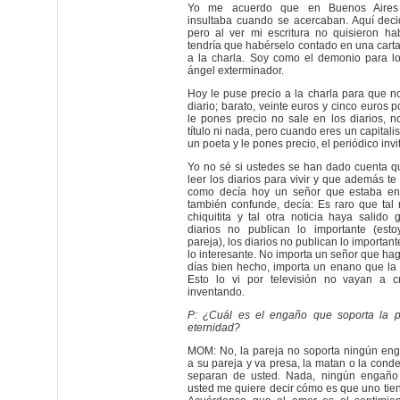
Yo me acuerdo que en Buenos Aires 
insultaba cuando se acercaban. Aquí decid
pero al ver mi escritura no quisieron ha
tendría que habérselo contado en una carta 
a la charla. Soy como el demonio para lo
ángel exterminador.
Hoy le puse precio a la charla para que n
diario; barato, veinte euros y cinco euros 
le pones precio no sale en los diarios, no
título ni nada, pero cuando eres un capitalis
un poeta y le pones precio, el periódico invi
Yo no sé si ustedes se han dado cuenta q
leer los diarios para vivir y que además t
como decía hoy un señor que estaba en 
también confunde, decía: Es raro que tal 
chiquitita y tal otra noticia haya salido
diarios no publican lo importante (est
pareja), los diarios no publican lo importan
lo interesante. No importa un señor que hag
días bien hecho, importa un enano que la
Esto lo vi por televisión no vayan a c
inventando.
P: ¿Cuál es el engaño que soporta la p
eternidad?
MOM: No, la pareja no soporta ningún en
a su pareja y va presa, la matan o la cond
separan de usted. Nada, ningún engaño 
usted me quiere decir cómo es que uno tie