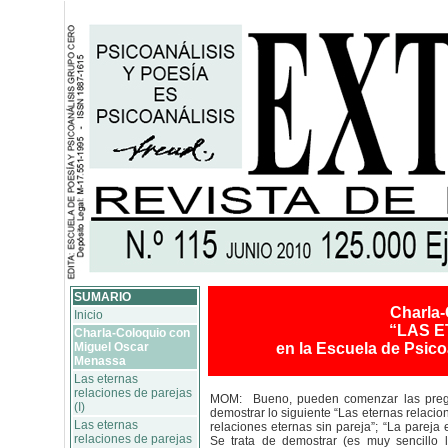
SUMARIO
Charla-
Inicio
“LAS 
Charla-Coloquio con
Miguel Oscar
en la Escuela de Psico
Menassa
Las eternas
relaciones de parejas
MOM: Bueno, pueden comenzar las pregu
(I)
demostrar lo siguiente “Las eternas relacio
Las eternas
relaciones eternas sin pareja”; “La pareja 
relaciones de parejas
Se trata de demostrar (es muy sencillo 