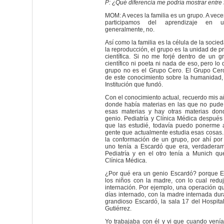
P: ¿Qué diferencia me podría mostrar entre 
MOM: A veces la familia es un grupo. A vece
participamos del aprendizaje en 
generalmente, no.
Así como la familia es la célula de la socie
la reproducción, el grupo es la unidad de pr
científica. Si no me forjé dentro de un 
científico ni poeta ni nada de eso, pero lo
grupo no es el Grupo Cero. El Grupo Ce
de este conocimiento sobre la humanidad, 
Institución que fundó.
Con el conocimiento actual, recuerdo mis 
donde había materias en las que no pud
esas materias y hay otras materias don
genio. Pediatría y Clínica Médica después
que las estudié, todavía puedo ponerme 
gente que actualmente estudia esas cosas. 
la conformación de un grupo, por ahí por 
uno tenía a Escardó que era, verdadera
Pediatría y en el otro tenía a Munich q
Clínica Médica.
¿Por qué era un genio Escardó? porque E
los niños con la madre, con lo cual reduj
internación. Por ejemplo, una operación q
días internado, con la madre internada dur
grandioso Escardó, la sala 17 del Hospita
Gutiérrez.
Yo trabajaba con él y vi que cuando vení