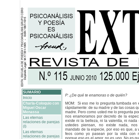
SUMARIO
P: ¿De qué te enamoras o de quién?
Inicio
Charla-Coloquio con
MOM: Si eso me lo pregunta tumbada en el
Miguel Oscar
rápidamente: de su madre y de las cosas q
Menassa
madre. Pero como usted me lo pregunta por t
nos enamoramos por decreto de la especie
Las eternas
existe ni la belleza, ni la valentía, ni na
relaciones de parejas
ustedes piensan, no existe nada, no
(I)
mandato de la especie, por eso es que, a 
Las eternas
feos como yo pasean por la vida con 
relaciones de parejas
porque eso es el amor, no es uno. No es q