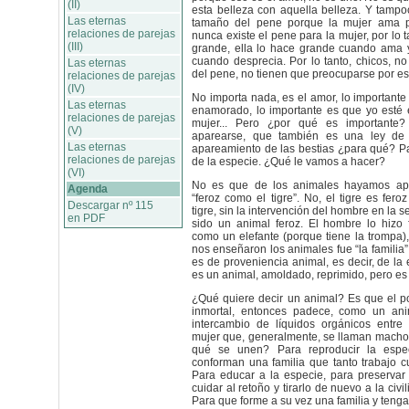
(II)
esta belleza con aquella belleza. Y tampo
Las eternas
tamaño del pene porque la mujer ama pe
relaciones de parejas
nunca existe el pene para la mujer, por lo 
(III)
grande, ella lo hace grande cuando ama
cuando desprecia. Por lo tanto, chicos, n
Las eternas
del pene, no tienen que preocuparse por es
relaciones de parejas
(IV)
No importa nada, es el amor, lo importante 
Las eternas
enamorado, lo importante es que yo est
relaciones de parejas
mujer... Pero ¿por qué es importante
(V)
aparearse, que también es una ley de 
Las eternas
apareamiento de las bestias ¿para qué? Pa
relaciones de parejas
de la especie. ¿Qué le vamos a hacer?
(VI)
No es que de los animales hayamos apr
Agenda
“feroz como el tigre”. No, el tigre es fero
Descargar nº 115
tigre, sin la intervención del hombre en la 
en PDF
sido un animal feroz. El hombre lo hizo
como un elefante (porque tiene la trompa)
nos enseñaron los animales fue “la familia”
es de proveniencia animal, es decir, de la
es un animal, amoldado, reprimido, pero es
¿Qué quiere decir un animal? Es que el 
inmortal, entonces padece, como un ani
intercambio de líquidos orgánicos entr
mujer que, generalmente, se llaman macho
qué se unen? Para reproducir la espe
conforman una familia que tanto trabajo 
Para educar a la especie, para preservar 
cuidar al retoño y tirarlo de nuevo a la civ
Para que forme a su vez una familia y tenga 