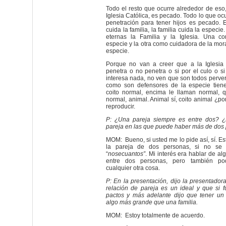
Todo el resto que ocurre alrededor de eso
Iglesia Católica, es pecado. Todo lo que oc
penetración para tener hijos es pecado. E
cuida la familia, la familia cuida la especi
eternas la Familia y la Iglesia. Una c
especie y la otra como cuidadora de la mor
especie.
Porque no van a creer que a la Iglesia 
penetra o no penetra o si por el culo o si
interesa nada, no ven que son todos perver
como son defensores de la especie tien
coito normal, encima le llaman normal,
normal, animal. Animal sí, coito animal ¿p
reproducir.
P: ¿Una pareja siempre es entre dos? ¿
pareja en las que puede haber más de dos
MOM: Bueno, si usted me lo pide así, sí. 
la pareja de dos personas, si no se 
“
nosecuantos”
. Mi interés era hablar de alg
entre dos personas, pero también p
cualquier otra cosa.
P: En la presentación, dijo la presentadora
relación de pareja es un ideal y que si f
pactos y más adelante dijo que tener un 
algo más grande que una familia.
MOM: Estoy totalmente de acuerdo.