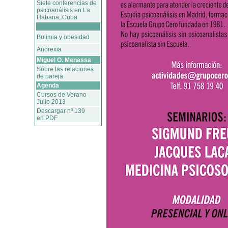
Siete conferencias de
psicoanálisis en La
Habana, Cuba
Bulimia y obesidad
Anorexia
Miguel O. Menassa
Sobre las relaciones
de pareja
Agenda
Cursos de Verano
Julio 2013
Descargar nº 139
en PDF