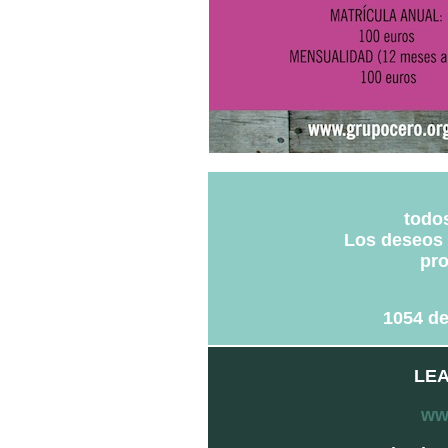
todos
Los deseos 
pro
1054 de
LEA
ww