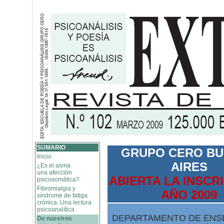
SUMARIO
GRUPO CERO B
Inicio
AIRES
¿Es el asma
una afección
ABIERTA LA INSCRI
psicosomática?
Fibromialgia y
AÑO 2009
síndrome de fatiga
crónica. Una lectura
psicoanalítica
DEPARTAMENTO DE ENS
De nuestros