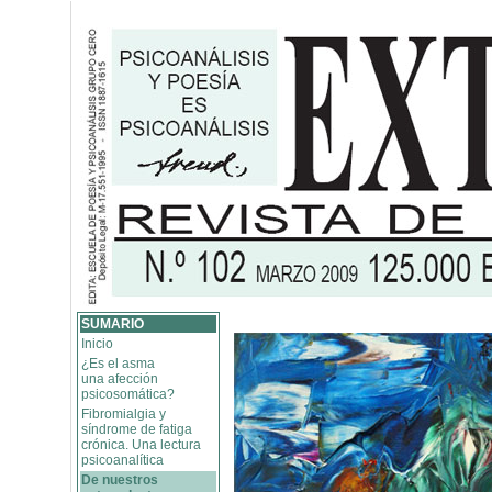
SUMARIO
Inicio
¿Es el asma
una afección
psicosomática?
Fibromialgia y
síndrome de fatiga
crónica. Una lectura
psicoanalítica
De nuestros