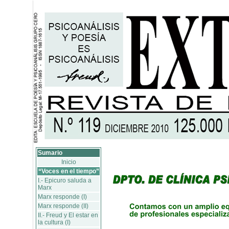
Sumario
Inicio
“Voces en el tiempo”
I.- Epicuro saluda a
Marx
Marx responde (I)
Marx responde (II)
II.- Freud y El estar en
la cultura (I)