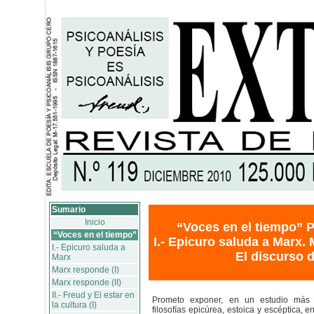
Sumario
Inicio
“Voces en el tiempo” P
“Voces en el tiempo”
I.- Epicuro saluda a Marx. M
I.- Epicuro saluda a
El discurso de
Marx
Marx responde (I)
Marx responde (II)
II.- Freud y El estar en
Prometo exponer, en un estudio más d
la cultura (I)
filosofías epicúrea, estoica y escéptica, e