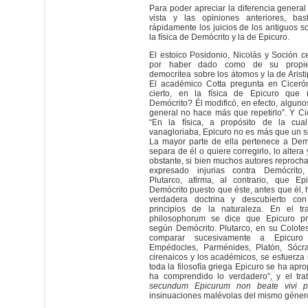
Para poder apreciar la diferencia general
vista y las opiniones anteriores, ba
rápidamente los juicios de los antiguos so
la física de Demócrito y la de Epicuro.
El estoico Posidonio, Nicolás y Soción 
por haber dado como de su propie
democrítea sobre los átomos y la de Aristi
El académico Cotta pregunta en Ciceró
cierto, en la física de Epicuro que
Demócrito? Él modificó, en efecto, algunos
general no hace más que repetirlo”. Y C
“En la física, a propósito de la cu
vanagloriaba, Epicuro no es más que un 
La mayor parte de ella pertenece a Dem
separa de él o quiere corregirlo, lo altera 
obstante, si bien muchos autores reproch
expresado injurias contra Demócrito
Plutarco, afirma, al contrario, que E
Demócrito puesto que éste, antes que él, 
verdadera doctrina y descubierto con 
principios de la naturaleza. En el tr
philosophorum se dice que Epicuro prac
según Demócrito. Plutarco, en su Colotes
comparar sucesivamente a Epicuro
Empédocles, Parménides, Platón, Sócrat
cirenaicos y los académicos, se esfuerza
toda la filosofía griega Epicuro se ha apro
ha comprendido lo verdadero”, y el tr
secundum Epicurum non beate vivi po
insinuaciones malévolas del mismo géner