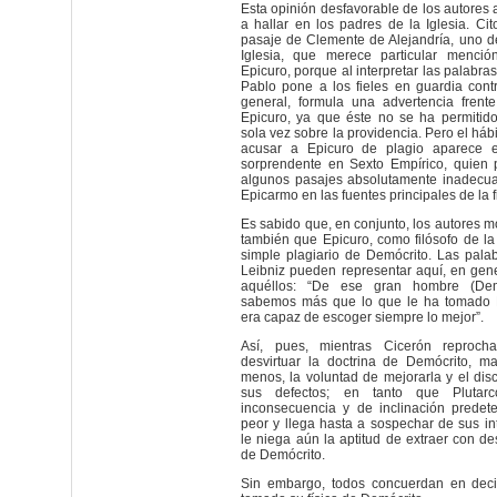
Esta opinión desfavorable de los autores 
a hallar en los padres de la Iglesia. Ci
pasaje de Clemente de Alejandría, uno d
Iglesia, que merece particular menció
Epicuro, porque al interpretar las palabra
Pablo pone a los fieles en guardia contr
general, formula una advertencia frente
Epicuro, ya que éste no se ha permitido
sola vez sobre la providencia. Pero el háb
acusar a Epicuro de plagio aparece 
sorprendente en Sexto Empírico, quien p
algunos pasajes absolutamente inadecu
Epicarmo en las fuentes principales de la f
Es sabido que, en conjunto, los autores 
también que Epicuro, como filósofo de la
simple plagiario de Demócrito. Las pala
Leibniz pueden representar aquí, en gene
aquéllos: “De ese gran hombre (Demó
sabemos más que lo que le ha tomado E
era capaz de escoger siempre lo mejor”.
Así, pues, mientras Cicerón reproch
desvirtuar la doctrina de Demócrito, ma
menos, la voluntad de mejorarla y el dis
sus defectos; en tanto que Pluta
inconsecuencia y de inclinación predet
peor y llega hasta a sospechar de sus in
le niega aún la aptitud de extraer con de
de Demócrito.
Sin embargo, todos concuerdan en deci