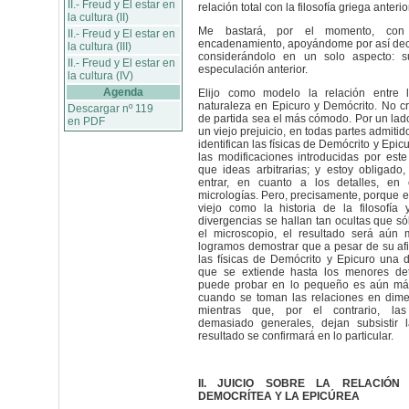
II.- Freud y El estar en
relación total con la filosofía griega anterio
la cultura (II)
Me bastará, por el momento, con 
II.- Freud y El estar en
encadenamiento, apoyándome por así deci
la cultura (III)
considerándolo en un solo aspecto: s
II.- Freud y El estar en
especulación anterior.
la cultura (IV)
Agenda
Elijo como modelo la relación entre l
naturaleza en Epicuro y Demócrito. No c
Descargar nº 119
de partida sea el más cómodo. Por un lado,
en PDF
un viejo prejuicio, en todas partes admitid
identifican las físicas de Demócrito y Epic
las modificaciones introducidas por est
que ideas arbitrarias; y estoy obligado,
entrar, en cuanto a los detalles, en 
micrologías. Pero, precisamente, porque es
viejo como la historia de la filosofía
divergencias se hallan tan ocultas que só
el microscopio, el resultado será aún 
logramos demostrar que a pesar de su afi
las físicas de Demócrito y Epicuro una d
que se extiende hasta los menores det
puede probar en lo pequeño es aún más
cuando se toman las relaciones en dim
mientras que, por el contrario, las
demasiado generales, dejan subsistir 
resultado se confirmará en lo particular.
II. JUICIO SOBRE LA RELACIÓN
DEMOCRÍTEA Y LA EPICÚREA