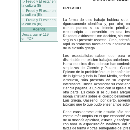
II.- Freud y El estar en
la cultura (II)
PREFACIO
II.- Freud y El estar en
la cultura (III)
La forma de este trabajo hubiera sido
II.- Freud y El estar en
rigurosamente científica y, por otro,
la cultura (IV)
ciertos puntos si su intento primiti
Agenda
circunscripto a convertirlo en una te
Descargar nº 119
Razones extrínsecas me deciden, sin emb
en PDF
según su presente aspecto. Creo, además
aquí un problema hasta ahora insoluble den
de la filosofía griega.
Los especialistas saben que para 
disertación no existen trabajos anteriores
Hasta nuestros días todos se han contenta
simplezas de Cicerón y Plutarco. Gasse
Epicuro de la prohibición que le habían i
de la Iglesia y toda la Edad Media, períod
victoriosa, sólo presenta en su expos
interesante. Busca acomodar su concienc
ciencia pagana, a Epicuro con la Iglesia, 
otra parte. Es como si se quisiera arroja
monja cristiana sobre el cuerpo bellamente
Lais griega. Gassendi, por cierto, aprendi
Epicuro que lo que pudo enseñarnos sobre
Debe considerarse este estudio sólo co
escrito más amplio en el que expondré con
de la filosofía epicúrea, estoica y escépti
con toda la especulación helénica. Allí 
faltas de forma y otras semejantes del pre