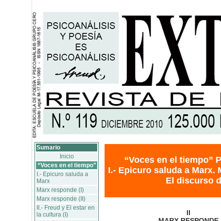
Sumario
Inicio
“Voces en el tiempo” P
“Voces en el tiempo”
I.- Epicuro saluda a Marx. M
I.- Epicuro saluda a
El discurso de
Marx
Marx responde (I)
Marx responde (II)
II.- Freud y El estar en
II
la cultura (I)
MARX RESPONDE