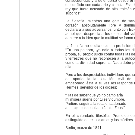
consecuencias y a defenderse desde el i
en conflicto con cada arte y ciencia. Esto
rey que fuera acusado de alta traición 
súbditos”.
La filosofía, mientras una gota de san
corazón absolutamente libre y domin
declarará a sus adversarios junto con Epi
aquel que desprecia a los dioses del vu
adhiere a la idea que la multitud se forma 
La filosofía no oculta esto. La profesión 
“En una palabra, ¡yo odio a todos los di
propia, su propio juicio contra todas las d
y terrestres que no reconocen a la auto
como la divinidad suprema. Nada debe p
ella.
Pero a los despreciables individuos que s
en apariencia la situación civil de l
empeorado, ésta, a su vez, les responde
Hermes, servidor de los dioses:
“Has de saber que yo no cambiaría
mi mísera suerte por tu servidumbre.
Prefiero seguir a la roca encadenado
antes que ser el criado fiel de Zeus.”
En el calendario filosófico Prometeo o
distinguido entre los santos y los mártires.
Berlín, marzo de 1841.