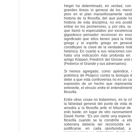
Hegel ha determinado, en verdad, con 
grandes líneas lo general de los menc
pero en el plan maravillosamente vas
historia de la filosofía, del que puede h
historia de esta disciplina, no era posib
entrar en los pormenores, y, por otra, s
que llamó lo especulativo por excelencia
gigantesco pensador reconocer en esos
significado que ellos tienen para la histo
griega y el espíritu griego en genera
constituyen la clave de la verdadera histo
helénica. En cuanto a sus relaciones con 
halla una indicación más profunda en 
amigo Köppen, Friedrich der Grosse und 
(Federico el Grande y sus adversarios).
Si hemos agregado, como apéndice, u
polémica de Plutarco contra la teología d
debe a que esta controversia no es un cas
expresión de un hecho que represent
eminente, el vínculo entre el entendimient
filosofía.
Entre otras cosas no trataremos, en la crí
la falsedad general del punto de vista 
arrastra a la filosofía ante el tribunal de
esto baste, en lugar de otro razonamien
David Hume: “Es por cierto una especie 
filosofía cuando se la constriñe -a ell
soberana debería ser reconocida en 
justificarse, en cada oportunidad,