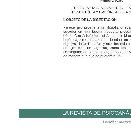
Primera parte
DIFERENCIA GENERAL ENTRE LA
DEMOCRÍTEA Y EPICÚREA DE LA 
I. OBJETO DE LA DISERTACIÓN
Parece acontecerle a la filosofía grie
suceder en una buena tragedia: presen
débil. Con Aristóteles, el Alejandro Mag
helénica, cree-ríamos que termina en G
objetiva de la filosofía, y aún los estoi
energía viril, no lograron, como los 
conseguido en sus templos, encadenar A
de manera que ella no pudiera huir.
LA REVISTA DE PSICOANÁ
Extensión Universita