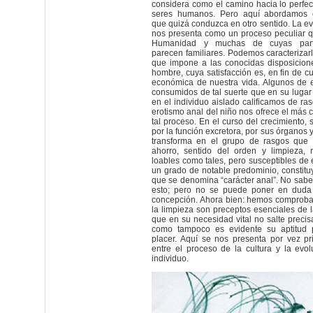
considera como el camino hacia lo perfec
seres humanos. Pero aquí abordamos c
que quizá conduzca en otro sentido. La evo
nos presenta como un proceso peculiar q
Humanidad y muchas de cuyas parti
parecen familiares. Podemos caracterizar
que impone a las conocidas disposicione
hombre, cuya satisfacción es, en fin de cu
económica de nuestra vida. Algunos de e
consumidos de tal suerte que en su luga
en el individuo aislado calificamos de ras
erotismo anal del niño nos ofrece el más 
tal proceso. En el curso del crecimiento, s
por la función excretora, por sus órganos 
transforma en el grupo de rasgos qu
ahorro, sentido del orden y limpieza, 
loables como tales, pero susceptibles de
un grado de notable predominio, constit
que se denomina “carácter anal”. No sa
esto; pero no se puede poner en duda 
concepción. Ahora bien: hemos comproba
la limpieza son preceptos esenciales de l
que en su necesidad vital no salte precis
como tampoco es evidente su aptitud p
placer. Aquí se nos presenta por vez pr
entre el proceso de la cultura y la evolu
individuo.