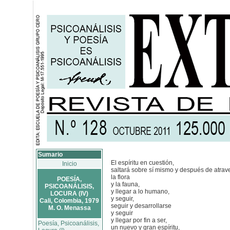
Sumario
El espíritu en cuestión,
Inicio
saltará sobre sí mismo y después de atrave
la flora
POESÍA,
y la fauna,
PSICOANÁLISIS,
y llegar a lo humano,
LOCURA (IV)
y seguir,
Cali, Colombia, 1979
seguir y desarrollarse
M. O. Menassa
y seguir
y llegar por fin a ser,
Poesía, Psicoanálisis,
un nuevo y gran espíritu,