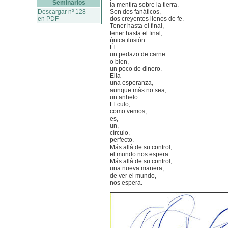
Seminarios
la mentira sobre la tierra.
Descargar nº 128
Son dos fanáticos,
en PDF
dos creyentes llenos de fe.
Tener hasta el final,
tener hasta el final,
única ilusión.
Él
un pedazo de carne
o bien,
un poco de dinero.
Ella
una esperanza,
aunque más no sea,
un anhelo.
El culo,
como vemos,
es,
un,
círculo,
perfecto.
Más allá de su control,
el mundo nos espera.
Más allá de su control,
una nueva manera,
de ver el mundo,
nos espera.