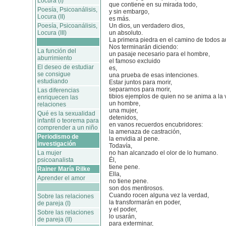
Locura (I)
que contiene en su mirada todo,
Poesía, Psicoanálisis,
y sin embargo,
Locura (II)
es más.
Poesía, Psicoanálisis,
Un dios, un verdadero dios,
Locura (III)
un absoluto.
La primera piedra en el camino de todos a
Nos terminarán diciendo:
La función del
un pasaje necesario para el hombre,
aburrimiento
el famoso excluido
El deseo de estudiar
es,
se consigue
una prueba de esas intenciones.
estudiando
Estar juntos para morir,
separarnos para morir,
Las diferencias
tibios ejemplos de quien no se anima a la 
enriquecen las
un hombre,
relaciones
una mujer,
Qué es la sexualidad
detenidos,
infantil o teorema para
en vanos recuerdos encubridores:
comprender a un niño
la amenaza de castración,
Periodismo de
la envidia al pene.
investigación
Todavía,
La mujer
no han alcanzado el olor de lo humano.
psicoanalista
Él,
tiene pene.
Rainer María Rilke
Ella,
Aprender el amor
no tiene pene.
son dos mentirosos.
Cuando rocen alguna vez la verdad,
Sobre las relaciones
la transformarán en poder,
de pareja (I)
y el poder,
Sobre las relaciones
lo usarán,
de pareja (II)
para exterminar,