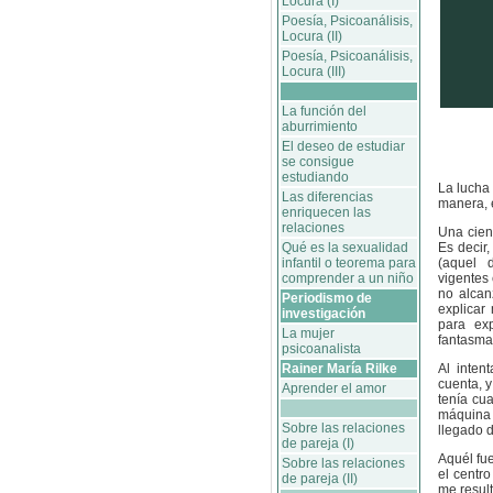
Locura (I)
Poesía, Psicoanálisis,
Locura (II)
Poesía, Psicoanálisis,
Locura (III)
La función del
aburrimiento
El deseo de estudiar
se consigue
estudiando
La lucha
Las diferencias
manera, e
enriquecen las
relaciones
Una cien
Qué es la sexualidad
Es decir,
infantil o teorema para
(aquel 
comprender a un niño
vigentes
no alcan
Periodismo de
explicar
investigación
para ex
La mujer
fantasma
psicoanalista
Rainer María Rilke
Al inten
cuenta, 
Aprender el amor
tenía cu
máquina
Sobre las relaciones
llegado d
de pareja (I)
Aquél fue
Sobre las relaciones
el centr
de pareja (II)
me result