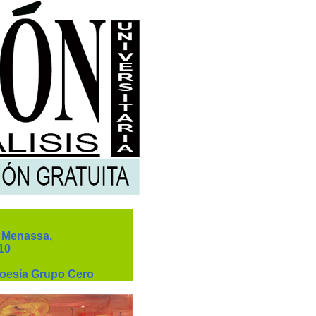
r Menassa,
10
 Poesía Grupo Cero