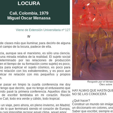
LOCURA
Cali, Colombia, 1979
Miguel Oscar Menassa
Viene de Extensión Universitaria nº 127
IV
 de clases más que iluminar, para decirlo de alguna
l campo de la locura, padece de ella.
cia, aunque sea el marxismo, es sólo una ciencia.
 una mirada relativa de la realidad. El sujeto social
determinado por las relaciones de producción
 en el tiempo de su formación como sujeto) es poco,
za para explicar el sujeto cósmico, es poco para
 mi relación con los extraterrestres, y es poco aun
plicar mi relación con mis pequeños y propios
s.
Rasgado por el tiemp
tar pasar en limpio la cuarta conferencia me doy
Óleo sobre 
y tengo que decirlo, que no tengo el entusiasmo que
HAY ALMAS QUE HASTA QUE
ando pasé la primera conferencia. Aquellos días la
NO SE LAS CONOCERÁ
 de escribir temblaba en mi corazón. Recién
e Cali, todo era verde y cálido, todo tropical.
¿Qué hacer?
Construir un mundo sin imág
 un viaje, pero ahora, en pleno invierno, en Madrid,
un diccionario en colores, u
o de lo que terminará siendo el corazón de Europa,
Saber que escribir, siempre es
a casi imposible recrear aquel clima, aquel amor.