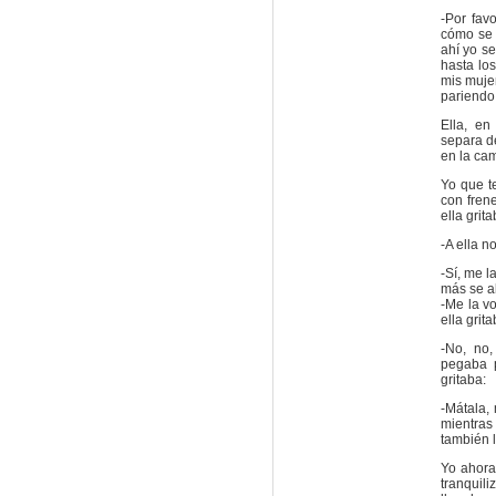
-Por fav
cómo se 
ahí yo s
hasta lo
mis muje
pariendo
Ella, e
separa de
en la cam
Yo que t
con frene
ella grit
-A ella n
-Sí, me l
más se ab
-Me la vo
ella grit
-No, no
pegaba 
gritaba:
-Mátala, 
mientras
también 
Yo ahora
tranquil