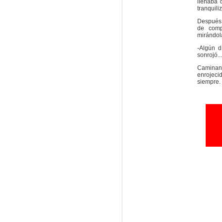
llenaba 
tranquili
Después 
de comp
mirándola
-Algún d
sonrojó...
Caminando
enrojeci
siempre.