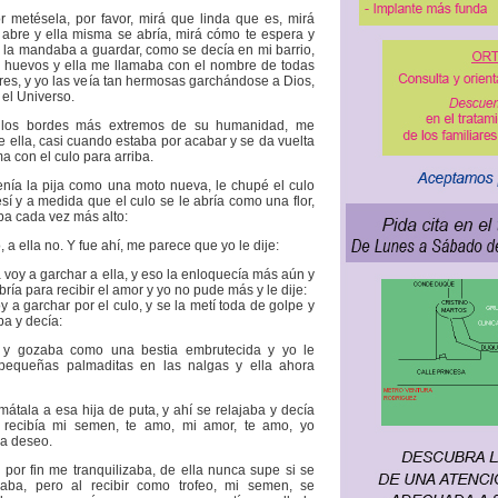
or metésela, por favor, mirá que linda que es, mirá
abre y ella misma se abría, mirá cómo te espera y
e la mandaba a guardar, como se decía en mi barrio,
s huevos y ella me llamaba con el nombre de todas
res, y yo las veía tan hermosas garchándose a Dios,
 el Universo.
n los bordes más extremos de su humanidad, me
 ella, casi cuando estaba por acabar y se da vuelta
a con el culo para arriba.
enía la pija como una moto nueva, le chupé el culo
sí y a medida que el culo se le abría como una flor,
aba cada vez más alto:
o, a ella no. Y fue ahí, me parece que yo le dije:
a voy a garchar a ella, y eso la enloquecía más aún y
ría para recibir el amor y yo no pude más y le dije:
y a garchar por el culo, y se la metí toda de golpe y
aba y decía:
, y gozaba como una bestia embrutecida y yo le
pequeñas palmaditas en las nalgas y ella ahora
mátala a esa hija de puta, y ahí se relajaba y decía
 recibía mi semen, te amo, mi amor, te amo, yo
la deseo.
 por fin me tranquilizaba, de ella nunca supe si se
izaba, pero al recibir como trofeo, mi semen, se