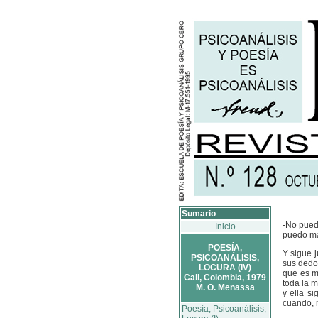
Sumario
-No pued
Inicio
puedo m
POESÍA,
Y sigue 
PSICOANÁLISIS,
sus dedos
LOCURA (IV)
que es m
Cali, Colombia, 1979
toda la 
M. O. Menassa
y ella s
cuando, 
Poesía, Psicoanálisis,