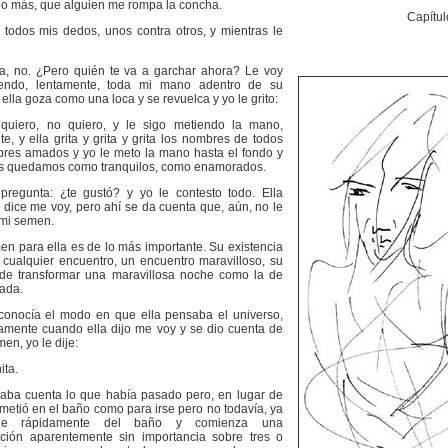
o más, que alguien me rompa la concha.
Capítul
o todos mis dedos, unos contra otros, y mientras le
a, no. ¿Pero quién te va a garchar ahora? Le voy
ciendo, lentamente, toda mi mano adentro de su
ella goza como una loca y se revuelca y yo le grito:
quiero, no quiero, y le sigo metiendo la mano,
e, y ella grita y grita y grita los nombres de todos
res amados y yo le meto la mano hasta el fondo y
s quedamos como tranquilos, como enamorados.
pregunta: ¿te gustó? y yo le contesto todo. Ella
 dice me voy, pero ahí se da cuenta que, aún, no le
mi semen.
en para ella es de lo más importante. Su existencia
 cualquier encuentro, un encuentro maravilloso, su
ede transformar una maravillosa noche como la de
nada.
conocía el modo en que ella pensaba el universo,
amente cuando ella dijo me voy y se dio cuenta de
men, yo le dije:
ita.
daba cuenta lo que había pasado pero, en lugar de
 metió en el baño como para irse pero no todavía, ya
le rápidamente del baño y comienza una
ción aparentemente sin importancia sobre tres o