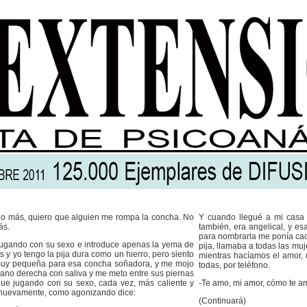
o más, quiero que alguien me rompa la concha. No
Y cuando llegué a mi casa 
ás.
también, era angelical, y es
para nombrarla me ponía ca
jugando con su sexo e introduce apenas la yema de
pija, llamaba a todas las mu
 y yo tengo la pija dura como un hierro, pero siento
mientras hacíamos el amor,
uy pequeña para esa concha soñadora, y me mojo
todas, por teléfono.
mano derecha con saliva y me meto entre sus piernas
igue jugando con su sexo, cada vez, más caliente y
-Te amo, mi amor, cómo te a
nuevamente, como agonizando dice:
(Continuará)