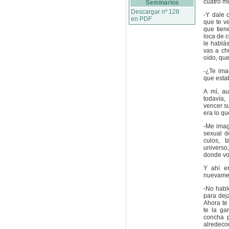
cuatro m
Seminarios
Descargar nº 128
-Y dale c
en PDF
que te ve
que tien
loca de c
le hablás
vas a ch
oído, que
-¿Te ima
que esta
A mí, a
todavía,
vencer s
era lo q
-Me imagi
sexual d
culos, 
univers
donde vo
Y ahí e
nuevamen
-No habl
para deja
Ahora te 
te la ga
concha p
alredeco