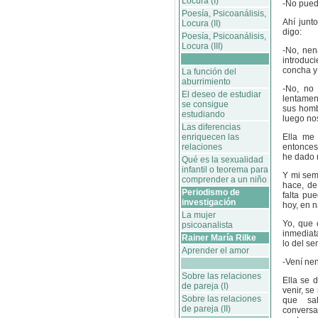
Locura (I)
-No pued
Poesía, Psicoanálisis,
Ahí junt
Locura (II)
digo:
Poesía, Psicoanálisis,
Locura (III)
-No, nen
introdu
concha y 
La función del
aburrimiento
-No, no 
El deseo de estudiar
lentament
se consigue
sus homb
estudiando
luego no
Las diferencias
enriquecen las
Ella me 
relaciones
entonces
he dado 
Qué es la sexualidad
infantil o teorema para
Y mi sem
comprender a un niño
hace, de
Periodismo de
falta pu
investigación
hoy, en 
La mujer
Yo, que 
psicoanalista
inmediat
Rainer María Rilke
lo del se
Aprender el amor
-Vení nen
Sobre las relaciones
Ella se 
de pareja (I)
venir, se
Sobre las relaciones
que sa
de pareja (II)
conversa