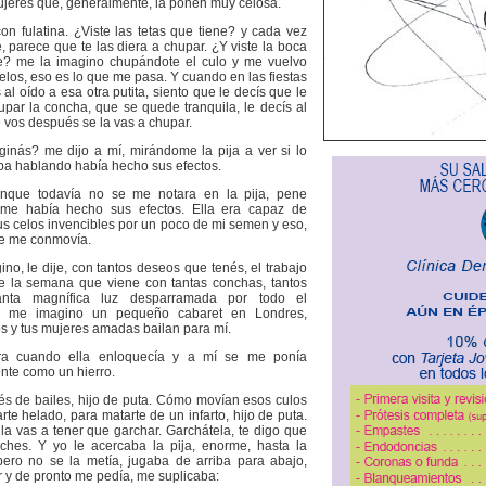
ujeres que, generalmente, la ponen muy celosa.
on fulatina. ¿Viste las tetas que tiene? y cada vez
, parece que te las diera a chupar. ¿Y viste la boca
e? me la imagino chupándote el culo y me vuelvo
elos, eso es lo que me pasa. Y cuando en las fiestas
 al oído a esa otra putita, siento que le decís que le
upar la concha, que se quede tranquila, le decís al
 vos después se la vas a chupar.
ginás? me dijo a mí, mirándome la pija a ver si lo
ba hablando había hecho sus efectos.
unque todavía no se me notara en la pija, pene
 me había hecho sus efectos. Ella era capaz de
us celos invencibles por un poco de mi semen y eso,
ue me conmovía.
no, le dije, con tantos deseos que tenés, el trabajo
e la semana que viene con tantas conchas, tantos
tanta magnífica luz desparramada por todo el
o, me imagino un pequeño cabaret en Londres,
s y tus mujeres amadas bailan para mí.
ra cuando ella enloquecía y a mí se me ponía
te como un hierro.
és de bailes, hijo de puta. Cómo movían esos culos
rte helado, para matarte de un infarto, hijo de puta.
la vas a tener que garchar. Garchátela, te digo que
rches. Y yo le acercaba la pija, enorme, hasta la
ero no se la metía, jugaba de arriba para abajo,
r y de pronto me pedía, me suplicaba: