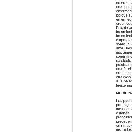
autores c
una pers
enfermo y
porque su
enfermed
orgánicos
Psicotera
tratamien
tratamie
corporale
sobre lo
ante tod
instrumen
seguramen
patológic
palabras 
una fe ci
errado, p
otra cosa
a la pal
fuerza má
MEDICIN
Los pueb
por migra
incas ten
curaban
pronosti
predecía
entrañas 
instruid