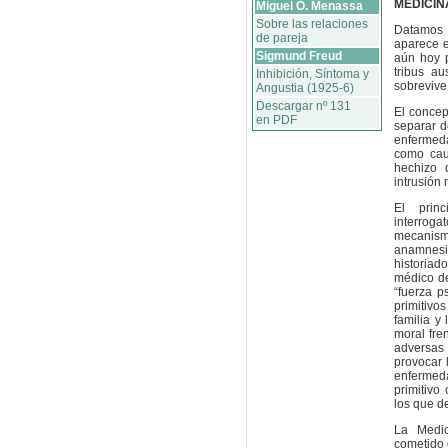
MEDICIN
Miguel O. Menassa
Sobre las relaciones
Datamos 
de pareja
aparece e
Sigmund Freud
aún hoy p
tribus au
Inhibición, Síntoma y
sobrevive
Angustia (1925-6)
Descargar nº 131
El concep
en PDF
separar de
enfermeda
como cau
hechizo 
intrusión
El prin
interroga
mecanism
anamnes
historiad
médico de
“fuerza p
primitivo
familia y
moral fren
adversas
provocar 
enfermed
primitivo
los que d
La Medic
cometido 