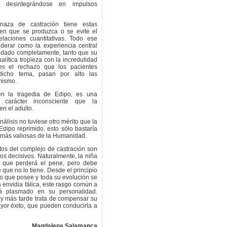
 desintegrándose en impulsos
aza de castración tiene estas
en que se produzca o se evite el
laciones cuantitativas. Todo ese
erar como la experiencia central
lvidado completamente, tanto que su
alítica tropieza con la incredulidad
 es el rechazo que los pacientes
r dicho tema, pasan por alto las
mismo.
en la tragedia de Edipo, es una
l carácter inconsciente que la
en el adulto.
nálisis no tuviese otro mérito que la
Edipo reprimido, esto sólo bastaría
as más valiosas de la Humanidad.
tos del complejo de castración son
s decisivos. Naturalmente, la niña
r que perderá el pene, pero debe
 que no lo tiene. Desde el principio
no que posee y toda su evolución se
a envidia fálica, este rasgo común a
rá plasmado en su personalidad.
y más tarde trata de compensar su
yor éxito, que pueden conducirla a
Magdalena Salamanca