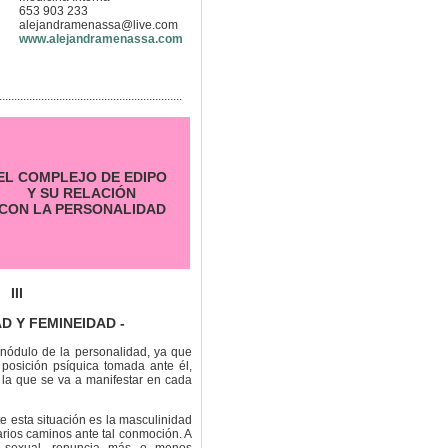
653 903 233
alejandramenassa@live.com
www.alejandramenassa.com
.............................................................
EL COMPLEJO DE EDIPO
Y SU RELACIÓN
CON LA PERSONALIDAD
III
D Y FEMINEIDAD -
nódulo de la personalidad, ya que
a posición psíquica tomada ante él,
s la que se va a manifestar en cada
e esta situación es la masculinidad
arios caminos ante tal conmoción. A