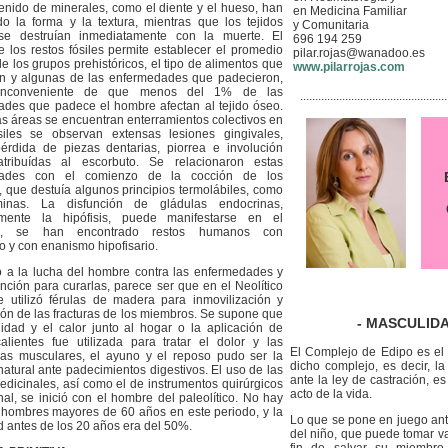
enido de minerales, como el diente y el hueso, han
en Medicina Familiar
o la forma y la textura, mientras que los tejidos
y Comunitaria
se destruían inmediatamente con la muerte. El
696 194 259
e los restos fósiles permite establecer el promedio
pilar.rojas@wanadoo.es
e los grupos prehistóricos, el tipo de alimentos que
www.pilarrojas.com
n y algunas de las enfermedades que padecieron,
inconveniente de que menos del 1% de las
.................................................
des que padece el hombre afectan al tejido óseo.
s áreas se encuentran enterramientos colectivos en
siles se observan extensas lesiones gingivales,
 pérdida de piezas dentarias, piorrea e involución
atribuídas al escorbuto. Se relacionaron estas
dades con el comienzo de la cocción de los
, que destuía algunos principios termolábiles, como
minas. La disfunción de gládulas endocrinas,
armente la hipófisis, puede manifestarse en el
to, se han encontrado restos humanos con
o y con enanismo hipofisario.
 a la lucha del hombre contra las enfermedades y
ención para curarlas, parece ser que en el Neolítico
 utilizó férulas de madera para inmovilización y
ión de las fracturas de los miembros. Se supone que
- MASCULIDA
lidad y el calor junto al hogar o la aplicación de
alientes fue utilizada para tratar el dolor y las
El Complejo de Edipo es el 
ras musculares, el ayuno y el reposo pudo ser la
dicho complejo, es decir, l
natural ante padecimientos digestivos. El uso de las
ante la ley de castración, e
edicinales, así como el de instrumentos quirúrgicos
acto de la vida.
al, se inició con el hombre del paleolítico. No hay
 hombres mayores de 60 años en este periodo, y la
Lo que se pone en juego ant
d antes de los 20 años era del 50%.
del niño, que puede tomar v