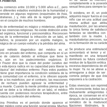
fin de salvar su miembr
A PRIMITIVA
completamente a la posesió
sexual lleva para siempre la 
su comienzo entre 10.000 y 5.000 años a.C., pero
n diferentes estadíos evolutivos de la humanidad y
Si existiera, en él, un po
ersiste en algunas regiones (esquimales de Asia,
adquirirá mayor fuerza al co
stralianas...) y, más allá de la región geográfica,
niño cae en una actitud pasi
 en el corazón de muchos hombres.
misma actitud que atri
masturbación, por las amena
to de enfermedad es mágico y misterioso, difícil de
la única forma de satisfac
 las creencias religiosas. No existe distinción entre
fantasías se identifica co
d orgánica, funcional y psicosomática. Reconocen
también con la madre. Lo
sa de la enfermedad la infracción de un tabú, el
masturbatorias precoces, sue
dañino, la posesión por un espíritu maligno, la
en la formación de su carácte
 mágica de un cuerpo extraño y la pérdida del alma.
Se produce una estimulació
cipal método diagnóstico del médico es el
acrecentará el temor y e
torio en privado del enfermo, que comporta en sí un
manifiesto en una terqued
o de catarsis debido al enfoque que tiene la
dominará su futura condu
is, aún en los padecimientos orgánicos. El
residuo de la fijación erótic
or Frazer dice que la clave del poder curativo del
excesiva dependencia de ell
 esta época radica en su capacidad para liberar la
la mujer. Ya no se atreve 
síquica” del individuo enfermo. Para estos pueblos
arriesgarse a dejar de ser
s tiene gran importancia la condición solidaria de la
correría peligro de que ést
 la comunidad con el enfermo, si le ofrecen soporte
expusiera a la castración.
te a los maleficios; por el contrario, las reacciones
 de rechazo pueden agravar la enfermedad y
Estas vivencias son reprimi
la muerte. Cuando la mente primitiva piensa que la
ello inconsciente, todas las 
ad se debe a la infracción de un tabú, el médico
mutuamente antagonistas 
 cuenta con poderosos recursos terapéuticos, entre
época, se conservan en el i
estaca la confesión del enfermo.
después de la pubertad la e
somático de la maduraci
ina Primitiva es el periodo donde aparece el
fijaciones libidinales, l
del médico como una función social propia. Muchos