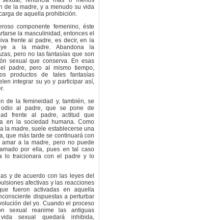
o sexual, renuncia más o menos
n de la madre, y a menudo su vida
carga de aquella prohibición.
deroso componente femenino, éste
artarse la masculinidad, entonces el
va frente al padre, es decir, en la
buye a la madre. Abandona la
zas, pero no las fantasías que son
ción sexual que conserva. En esas
n el padre, pero al mismo tiempo,
s productos de tales fantasías
len integrar su yo y participar así,
r.
n de la femineidad y, también, se
l odio al padre, que se pone de
ad frente al padre, actitud que
cta en la sociedad humana. Como
a a la madre, suele establecerse una
a, que más tarde se continuará con
a amar a la madre, pero no puede
 amado por ella, pues en tal caso
a lo traicionara con el padre y lo
das y de acuerdo con las leyes del
pulsiones afectivas y las reacciones
que fueron activadas en aquella
nconsciente dispuestas a perturbar
volución del yo. Cuando el proceso
ón sexual reanime las antiguas
a vida sexual quedará inhibida,