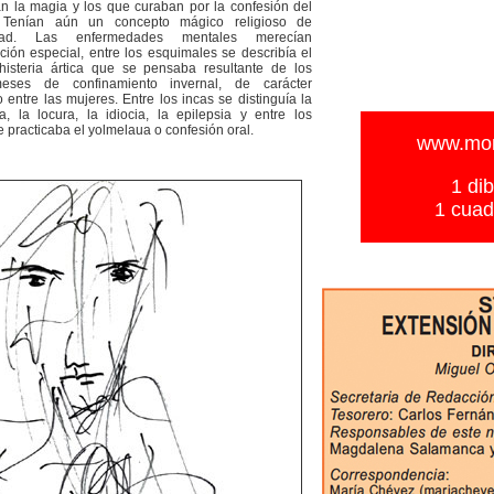
 la magia y los que curaban por la confesión del
 Tenían aún un concepto mágico religioso de
dad. Las enfermedades mentales merecían
ción especial, entre los esquimales se describía el
 histeria ártica que se pensaba resultante de los
eses de confinamiento invernal, de carácter
 entre las mujeres. Entre los incas se distinguía la
a, la locura, la idiocia, la epilepsia y entre los
e practicaba el yolmelaua o confesión oral.
www.mom
1 dib
1 cuad