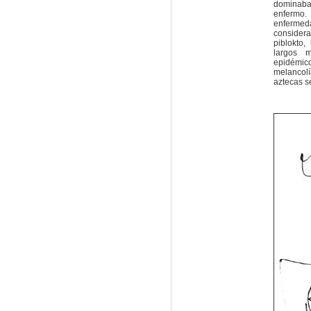
dominaban
enfermo.
enferme
considera
piblokto,
largos m
epidémico
melancolí
aztecas s