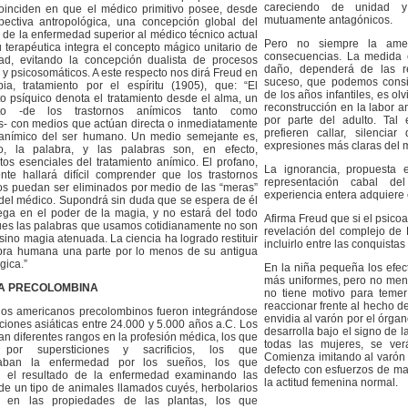
careciendo de unidad y
oinciden en que el médico primitivo posee, desde
mutuamente antagónicos.
pectiva antropológica, una concepción global del
 de la enfermedad superior al médico técnico actual
Pero no siempre la amen
 terapéutica integra el concepto mágico unitario de
consecuencias. La medida 
ad, evitando la concepción dualista de procesos
daño, dependerá de las re
 y psicosomáticos. A este respecto nos dirá Freud en
suceso, que podemos consid
pia, tratamiento por el espíritu (1905), que: “El
de los años infantiles, es o
to psíquico denota el tratamiento desde el alma, un
reconstrucción en la labor an
nto -de los trastornos anímicos tanto como
por parte del adulto. Tal
s- con medios que actúan directa o inmediatamente
prefieren callar, silencia
 anímico del ser humano. Un medio semejante es,
expresiones más claras del 
o, la palabra, y las palabras son, en efecto,
tos esenciales del tratamiento anímico. El profano,
La ignorancia, propuesta 
te hallará difícil comprender que los trastornos
representación cabal de
os puedan ser eliminados por medio de las “meras”
experiencia entera adquiere 
del médico. Supondrá sin duda que se espera de él
ega en el poder de la magia, y no estará del todo
Afirma Freud que si el psicoa
ues las palabras que usamos cotidianamente no son
revelación del complejo de 
 sino magia atenuada. La ciencia ha logrado restituir
incluirlo entre las conquist
abra humana una parte por lo menos de su antigua
gica.”
En la niña pequeña los efec
más uniformes, pero no meno
A PRECOLOMBINA
no tiene motivo para teme
reaccionar frente al hecho de
los americanos precolombinos fueron integrándose
envidia al varón por el órga
ciones asiáticas entre 24.000 y 5.000 años a.C. Los
desarrolla bajo el signo de l
ían diferentes rangos en la profesión médica, los que
todas las mujeres, se ve
 por supersticiones y sacrificios, los que
Comienza imitando al varón 
caban la enfermedad por los sueños, los que
defecto con esfuerzos de ma
n el resultado de la enfermedad examinando las
la actitud femenina normal.
de un tipo de animales llamados cuyés, herbolarios
os en las propiedades de las plantas, los que