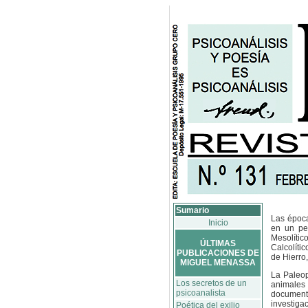
Sumario
Las época
Inicio
en un per
Mesolític
ÚLTIMAS
Calcolíti
PUBLICACIONES DE
de Hierro,
MIGUEL MENASSA
La Paleop
Los secretos de un
animales
psicoanalista
document
investiga
Poética del exilio