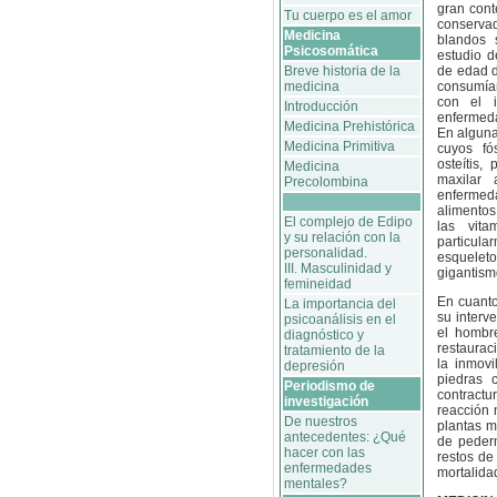
gran cont
Tu cuerpo es el amor
conservad
Medicina
blandos 
Psicosomática
estudio d
Breve historia de la
de edad d
medicina
consumía
con el 
Introducción
enfermeda
Medicina Prehistórica
En alguna
Medicina Primitiva
cuyos fó
osteítis,
Medicina
maxilar 
Precolombina
enferme
alimentos
El complejo de Edipo
las vita
y su relación con la
particul
personalidad.
esquele
III. Masculinidad y
gigantism
femineidad
En cuanto
La importancia del
su interv
psicoanálisis en el
el hombre
diagnóstico y
restaurac
tratamiento de la
la inmovi
depresión
piedras c
Periodismo de
contractu
investigación
reacción 
De nuestros
plantas m
antecedentes: ¿Qué
de pedern
hacer con las
restos de
enfermedades
mortalida
mentales?