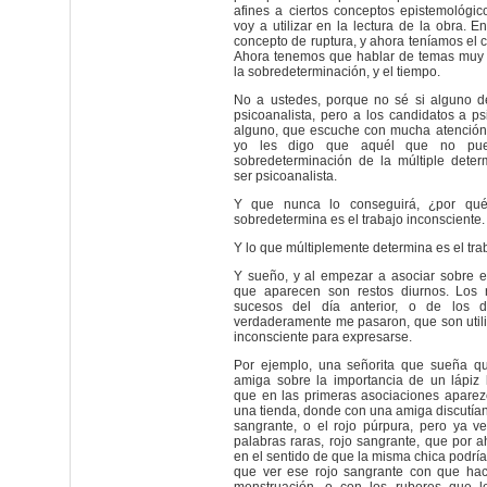
afines a ciertos conceptos epistemológi
voy a utilizar en la lectura de la obra. 
concepto de ruptura, y ahora teníamos el 
Ahora tenemos que hablar de temas muy
la sobredeterminación, y el tiempo.
No a ustedes, porque no sé si alguno d
psicoanalista, pero a los candidatos a ps
alguno, que escuche con mucha atención 
yo les digo que aquél que no pued
sobredeterminación de la múltiple dete
ser psicoanalista.
Y que nunca lo conseguirá, ¿por qué
sobredetermina es el trabajo inconsciente.
Y lo que múltiplemente determina es el tra
Y sueño, y al empezar a asociar sobre e
que aparecen son restos diurnos. Los 
sucesos del día anterior, o de los 
verdaderamente me pasaron, que son util
inconsciente para expresarse.
Por ejemplo, una señorita que sueña q
amiga sobre la importancia de un lápiz 
que en las primeras asociaciones apare
una tienda, donde con una amiga discutían 
sangrante, o el rojo púrpura, pero ya v
palabras raras, rojo sangrante, que por a
en el sentido de que la misma chica podrí
que ver ese rojo sangrante con que hac