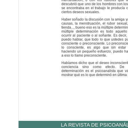
menstruación, o con los rubores que l
descubrió que uno de los hombres con lo
se encontraba en el trabajo le producía c
ciertos deseos sexuales.
Haber soñado la discusión con la amiga ya
causas, la menstruación, el rubor sexual,
tienda..., bueno eso es la múltiple determi
múltiple determinación es todo aquell
ocurrir al paciente o al soñante. Es decir
puedo hablar, que todo lo que ustedes p
consciente o preconsciente. Lo preconscie
lo consciente, es algo que sin estar 
haciendo un pequeño esfuerzo, puedo hac
a eso lo llamo preconsciente.
Habíamos dicho que el deseo inconscient
conciencia sino como efecto. De 
determinación es el psicoanalista que va
mostrar qué es lo que determinó en última 
LA REVISTA DE PSICOANÁ