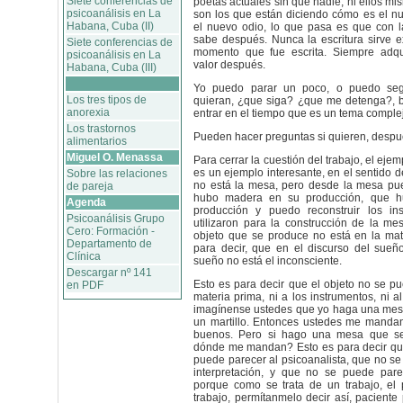
Siete conferencias de
poetas actuales sin que nadie, ni ellos m
psicoanálisis en La
son los que están diciendo cómo es el n
Habana, Cuba (II)
el nuevo odio, lo que pasa es que con la
sabe después. Nunca la escritura sirve 
Siete conferencias de
momento que fue escrita. Siempre adqu
psicoanálisis en La
valor después.
Habana, Cuba (III)
Yo puedo parar un poco, o puedo seg
Los tres tipos de
quieran, ¿que siga? ¿que me detenga?, 
anorexia
entrar en el tiempo que es un tema comple
Los trastornos
Pueden hacer preguntas si quieren, despu
alimentarios
Miguel O. Menassa
Para cerrar la cuestión del trabajo, el eje
es un ejemplo interesante, en el sentido 
Sobre las relaciones
no está la mesa, pero desde la mesa pue
de pareja
hubo madera en su producción, que h
Agenda
producción y puedo reconstruir los in
Psicoanálisis Grupo
utilizaron para la construcción de la mes
Cero: Formación -
objeto que se produce no está en la mat
Departamento de
para decir, que en el discurso del sueñ
Clínica
sueño no está el inconsciente.
Descargar nº 141
Esto es para decir que el objeto no se pu
en PDF
materia prima, ni a los instrumentos, ni a
imagínense ustedes que yo haga una mes
un martillo. Entonces ustedes me mandan
buenos. Pero si hago una mesa que s
dónde me mandan? Esto es para decir que
puede parecer al psicoanalista, que no se
interpretación, y que no se puede par
porque como se trata de un trabajo, el 
trabajo, permítanmelo decir así, paciente