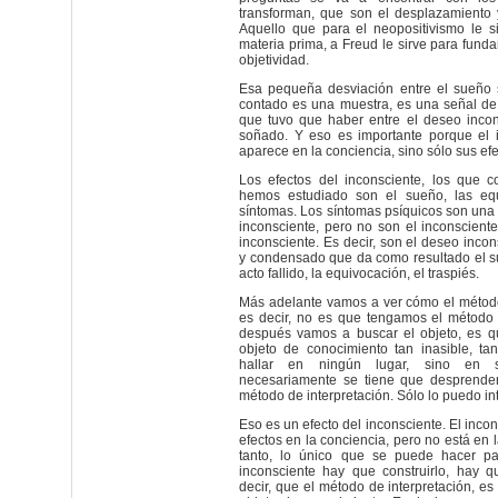
transforman, que son el desplazamiento 
Aquello que para el neopositivismo le sir
materia prima, a Freud le sirve para fund
objetividad.
Esa pequeña desviación entre el sueño
contado es una muestra, es una señal de
que tuvo que haber entre el deseo incon
soñado. Y eso es importante porque el 
aparece en la conciencia, sino sólo sus efe
Los efectos del inconsciente, los que 
hemos estudiado son el sueño, las equ
síntomas. Los síntomas psíquicos son una 
inconsciente, pero no son el inconsciente
inconsciente. Es decir, son el deseo inco
y condensado que da como resultado el su
acto fallido, la equivocación, el traspiés.
Más adelante vamos a ver cómo el método
es decir, no es que tengamos el método 
después vamos a buscar el objeto, es 
objeto de conocimiento tan inasible, t
hallar en ningún lugar, sino en 
necesariamente se tiene que desprender
método de interpretación. Sólo lo puedo int
Eso es un efecto del inconsciente. El inco
efectos en la conciencia, pero no está en l
tanto, lo único que se puede hacer pa
inconsciente hay que construirlo, hay qu
decir, que el método de interpretación, es