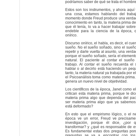
podríamos saber de qué se trata el hombre
Estos son los instrumentos, y ahora aquí 
una cosa, estamos hablando del trabaj
momento donde Freud produce una verdad
conocimiento en tanto, la materia prima d
que él tenía, lo va a hacer trabajar sobr
endeble para la ciencia de la época, 
onírico.
Discurso onírico, el habla, es decir, el cu
sueño. No el sueño soñado, sino el sueñ
repetir y darle vuelta al asunto, una verd
porque el sueño soñado, sería el elemento
natural. El paciente al contar el sue
trabajo. Al contar el sueño recuerda el
hablar o al decirlo está haciendo un pequ
tanto, la materia natural ya trabajada por e
el Psicoanálisis toma como materia prima.
genera un nuevo nivel de objetividad.
Los científicos de la época, Janet como e
critican esta materia prima, porque le d
materia prima algo que dependa del pa
ser materia prima algo que ya sabemo
está deformado?
En esto que el empirismo lógico, o el n
época ve un error, Freud ve precisame
investigación, porque él dice, ¿por 
transformar? y ¿qué es responsable de e
Es fundamental estas dos preguntas por
preguntas se va a encontrar con lo