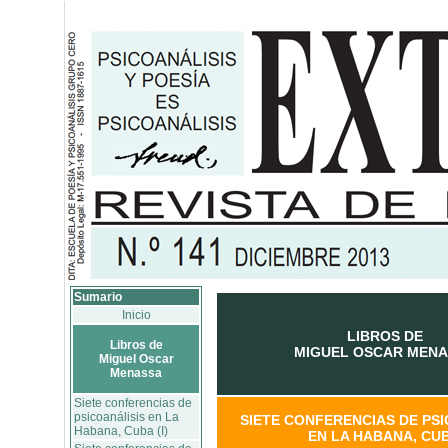
Sumario
Inicio
LIBROS DE
Libros de
MIGUEL OSCAR MEN
Miguel Oscar
Menassa
Siete conferencias de
psicoanálisis en La
SIETE CONFERENCIAS DE PSI
Habana, Cuba (I)
EN LA HABANA, CU