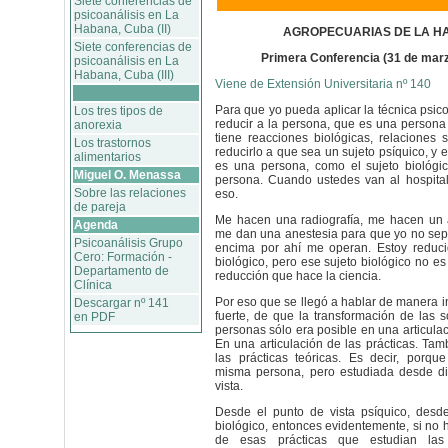
Siete conferencias de
psicoanálisis en La
Habana, Cuba (II)
AGROPECUARIAS DE LA H
Siete conferencias de
Primera Conferencia (31 de mar
psicoanálisis en La
Habana, Cuba (III)
Viene de Extensión Universitaria nº 140
Para que yo pueda aplicar la técnica psic
Los tres tipos de
reducir a la persona, que es una persona 
anorexia
tiene reacciones biológicas, relaciones 
Los trastornos
reducirlo a que sea un sujeto psíquico, y e
alimentarios
es una persona, como el sujeto biológ
Miguel O. Menassa
persona. Cuando ustedes van al hospital
Sobre las relaciones
eso.
de pareja
Me hacen una radiografía, me hacen un a
Agenda
me dan una anestesia para que yo no sep
Psicoanálisis Grupo
encima por ahí me operan. Estoy reduci
Cero: Formación -
biológico, pero ese sujeto biológico no e
Departamento de
reducción que hace la ciencia.
Clínica
Por eso que se llegó a hablar de manera 
Descargar nº 141
fuerte, de que la transformación de las 
en PDF
personas sólo era posible en una articulac
En una articulación de las prácticas. Ta
las prácticas teóricas. Es decir, porqu
misma persona, pero estudiada desde di
vista.
Desde el punto de vista psíquico, desde
biológico, entonces evidentemente, si no 
de esas prácticas que estudian las